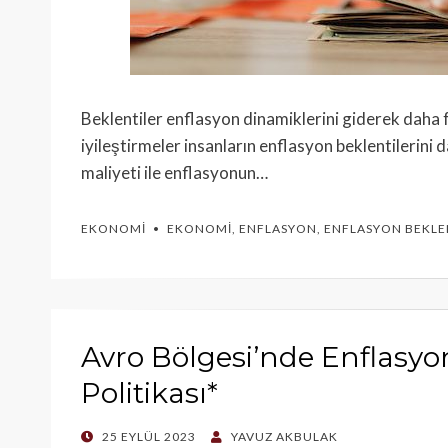
Beklentiler enflasyon dinamiklerini giderek daha f
iyileştirmeler insanların enflasyon beklentilerini d
maliyeti ile enflasyonun…
EKONOMI
EKONOMI
,
ENFLASYON
,
ENFLASYON BEKLE
Avro Bölgesi’nde Enflasyo
Politikası*
POSTED
25 EYLÜL 2023
YAVUZ AKBULAK