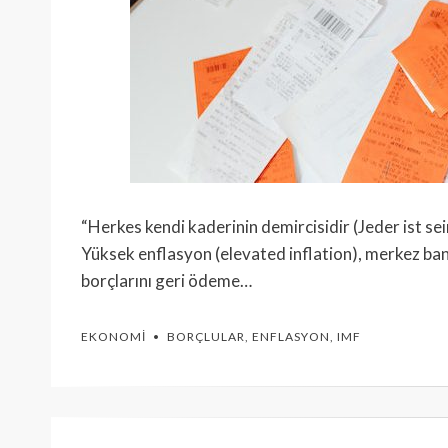
“Herkes kendi kaderinin demircisidir (Jeder ist s
Yüksek enflasyon (elevated inflation), merkez bank
borçlarını geri ödeme…
EKONOMI
BORÇLULAR
,
ENFLASYON
,
IMF