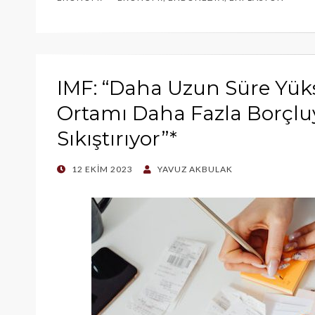
IMF: “Daha Uzun Süre Yüks
Ortamı Daha Fazla Borçluy
Sıkıştırıyor”*
POSTED
12 EKIM 2023
YAVUZ AKBULAK
ON