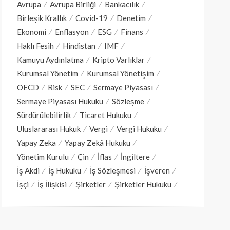
Avrupa
Avrupa Birliği
Bankacılık
Birleşik Krallık
Covid-19
Denetim
Ekonomi
Enflasyon
ESG
Finans
Haklı Fesih
Hindistan
IMF
Kamuyu Aydınlatma
Kripto Varlıklar
Kurumsal Yönetim
Kurumsal Yönetişim
OECD
Risk
SEC
Sermaye Piyasası
Sermaye Piyasası Hukuku
Sözleşme
Sürdürülebilirlik
Ticaret Hukuku
Uluslararası Hukuk
Vergi
Vergi Hukuku
Yapay Zeka
Yapay Zekâ Hukuku
Yönetim Kurulu
Çin
İflas
İngiltere
İş Akdi
İş Hukuku
İş Sözleşmesi
İşveren
İşçi
İş İlişkisi
Şirketler
Şirketler Hukuku