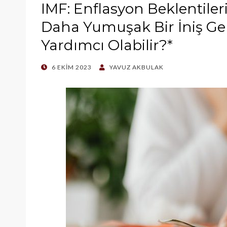
IMF: Enflasyon Beklentile
Daha Yumuşak Bir İniş Ger
Yardımcı Olabilir?*
POSTED
6 EKIM 2023
YAVUZ AKBULAK
ON