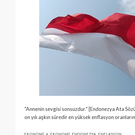
“Annenin sevgisi sonsuzdur.” [Endonezya Ata Söz
on yılı aşkın süredir en yüksek enflasyon oranlar
EKONOMI
EKONOMI
,
ENDONEZYA
,
ENFLASYON