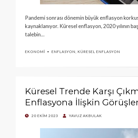
Pandemi sonrası dönemin büyük enflasyon korkusu
kaynaklanıyor. Küresel enflasyon, 2020 yılının ba
talebin…
EKONOMI
ENFLASYON
,
KÜRESEL ENFLASYON
Küresel Trende Karşı Çık
Enflasyona İlişkin Görüşle
POSTED
20 EKIM 2023
YAVUZ AKBULAK
ON