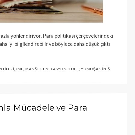
azla yönlendiriyor. Para politikası çerçevelerindeki
aha iyi bilgilendirebilir ve böylece daha düşük çıktı
NTILERI
,
IMF
,
MANŞET ENFLASYON
,
TÜFE
,
YUMUŞAK İNIŞ
nla Mücadele ve Para