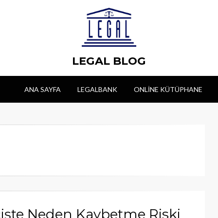
LEGAL BLOG
ANA SAYFA
LEGALBANK
ONLINE KÜTÜPHANE
eçişte Neden Kaybetme Riski