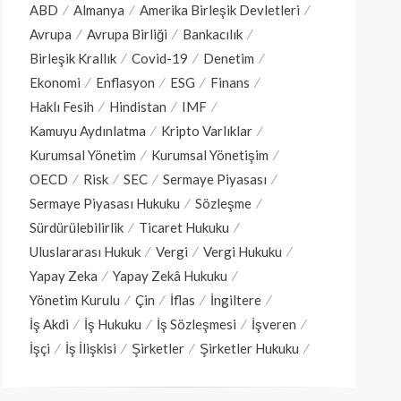
ABD
Almanya
Amerika Birleşik Devletleri
Avrupa
Avrupa Birliği
Bankacılık
Birleşik Krallık
Covid-19
Denetim
Ekonomi
Enflasyon
ESG
Finans
Haklı Fesih
Hindistan
IMF
Kamuyu Aydınlatma
Kripto Varlıklar
Kurumsal Yönetim
Kurumsal Yönetişim
OECD
Risk
SEC
Sermaye Piyasası
Sermaye Piyasası Hukuku
Sözleşme
Sürdürülebilirlik
Ticaret Hukuku
Uluslararası Hukuk
Vergi
Vergi Hukuku
Yapay Zeka
Yapay Zekâ Hukuku
Yönetim Kurulu
Çin
İflas
İngiltere
İş Akdi
İş Hukuku
İş Sözleşmesi
İşveren
İşçi
İş İlişkisi
Şirketler
Şirketler Hukuku