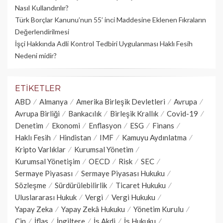
Nasıl Kullandırılır?
Türk Borçlar Kanunu’nun 55’ inci Maddesine Eklenen Fıkraların
Değerlendirilmesi
İşçi Hakkında Adli Kontrol Tedbiri Uygulanması Haklı Fesih
Nedeni midir?
ETIKETLER
ABD
Almanya
Amerika Birleşik Devletleri
Avrupa
Avrupa Birliği
Bankacılık
Birleşik Krallık
Covid-19
Denetim
Ekonomi
Enflasyon
ESG
Finans
Haklı Fesih
Hindistan
IMF
Kamuyu Aydınlatma
Kripto Varlıklar
Kurumsal Yönetim
Kurumsal Yönetişim
OECD
Risk
SEC
Sermaye Piyasası
Sermaye Piyasası Hukuku
Sözleşme
Sürdürülebilirlik
Ticaret Hukuku
Uluslararası Hukuk
Vergi
Vergi Hukuku
Yapay Zeka
Yapay Zekâ Hukuku
Yönetim Kurulu
Çin
İflas
İngiltere
İş Akdi
İş Hukuku