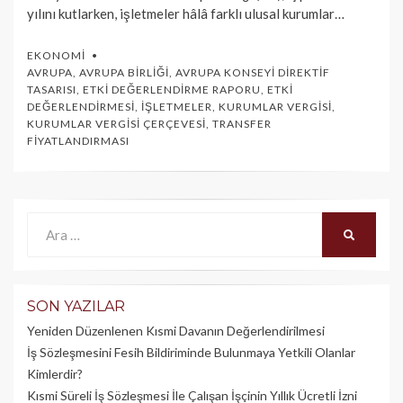
yılını kutlarken, işletmeler hâlâ farklı ulusal kurumlar…
EKONOMI
AVRUPA
,
AVRUPA BIRLIĞI
,
AVRUPA KONSEYI DIREKTIF
TASARISI
,
ETKI DEĞERLENDIRME RAPORU
,
ETKI
DEĞERLENDIRMESI
,
İŞLETMELER
,
KURUMLAR VERGISI
,
KURUMLAR VERGISI ÇERÇEVESI
,
TRANSFER
FIYATLANDIRMASI
Ara:
ARA
SON YAZILAR
Yeniden Düzenlenen Kısmi Davanın Değerlendirilmesi
İş Sözleşmesini Fesih Bildiriminde Bulunmaya Yetkili Olanlar
Kimlerdir?
Kısmi Süreli İş Sözleşmesi İle Çalışan İşçinin Yıllık Üc­retli İzni