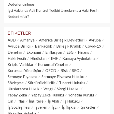
Değerlendirilmesi
İşçi Hakkında Adli Kontrol Tedbiri Uygulanması Haklı Fesih
Nedeni midir?
ETIKETLER
ABD
Almanya
Amerika Birleşik Devletleri
Avrupa
Avrupa Birliği
Bankacılık
Birleşik Krallık
Covid-19
Denetim
Ekonomi
Enflasyon
ESG
Finans
Haklı Fesih
Hindistan
IMF
Kamuyu Aydınlatma
Kripto Varlıklar
Kurumsal Yönetim
Kurumsal Yönetişim
OECD
Risk
SEC
Sermaye Piyasası
Sermaye Piyasası Hukuku
Sözleşme
Sürdürülebilirlik
Ticaret Hukuku
Uluslararası Hukuk
Vergi
Vergi Hukuku
Yapay Zeka
Yapay Zekâ Hukuku
Yönetim Kurulu
Çin
İflas
İngiltere
İş Akdi
İş Hukuku
İş Sözleşmesi
İşveren
İşçi
İş İlişkisi
Şirketler
Şirketler Hukuku