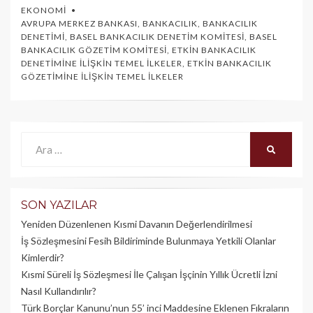
EKONOMI
AVRUPA MERKEZ BANKASI
,
BANKACILIK
,
BANKACILIK
DENETIMI
,
BASEL BANKACILIK DENETIM KOMITESI
,
BASEL
BANKACILIK GÖZETIM KOMITESI
,
ETKIN BANKACILIK
DENETIMINE İLIŞKIN TEMEL İLKELER
,
ETKIN BANKACILIK
GÖZETIMINE İLIŞKIN TEMEL İLKELER
Ara:
ARA
SON YAZILAR
Yeniden Düzenlenen Kısmi Davanın Değerlendirilmesi
İş Sözleşmesini Fesih Bildiriminde Bulunmaya Yetkili Olanlar
Kimlerdir?
Kısmi Süreli İş Sözleşmesi İle Çalışan İşçinin Yıllık Üc­retli İzni
Nasıl Kullandırılır?
Türk Borçlar Kanunu’nun 55’ inci Maddesine Eklenen Fıkraların