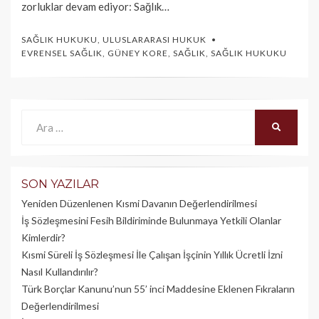
zorluklar devam ediyor: Sağlık…
SAĞLIK HUKUKU
,
ULUSLARARASI HUKUK
EVRENSEL SAĞLIK
,
GÜNEY KORE
,
SAĞLIK
,
SAĞLIK HUKUKU
Ara:
ARA
SON YAZILAR
Yeniden Düzenlenen Kısmi Davanın Değerlendirilmesi
İş Sözleşmesini Fesih Bildiriminde Bulunmaya Yetkili Olanlar
Kimlerdir?
Kısmi Süreli İş Sözleşmesi İle Çalışan İşçinin Yıllık Üc­retli İzni
Nasıl Kullandırılır?
Türk Borçlar Kanunu’nun 55’ inci Maddesine Eklenen Fıkraların
Değerlendirilmesi