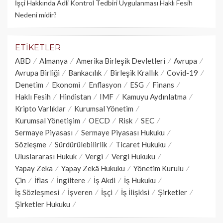
İşçi Hakkında Adli Kontrol Tedbiri Uygulanması Haklı Fesih
Nedeni midir?
ETIKETLER
ABD
Almanya
Amerika Birleşik Devletleri
Avrupa
Avrupa Birliği
Bankacılık
Birleşik Krallık
Covid-19
Denetim
Ekonomi
Enflasyon
ESG
Finans
Haklı Fesih
Hindistan
IMF
Kamuyu Aydınlatma
Kripto Varlıklar
Kurumsal Yönetim
Kurumsal Yönetişim
OECD
Risk
SEC
Sermaye Piyasası
Sermaye Piyasası Hukuku
Sözleşme
Sürdürülebilirlik
Ticaret Hukuku
Uluslararası Hukuk
Vergi
Vergi Hukuku
Yapay Zeka
Yapay Zekâ Hukuku
Yönetim Kurulu
Çin
İflas
İngiltere
İş Akdi
İş Hukuku
İş Sözleşmesi
İşveren
İşçi
İş İlişkisi
Şirketler
Şirketler Hukuku