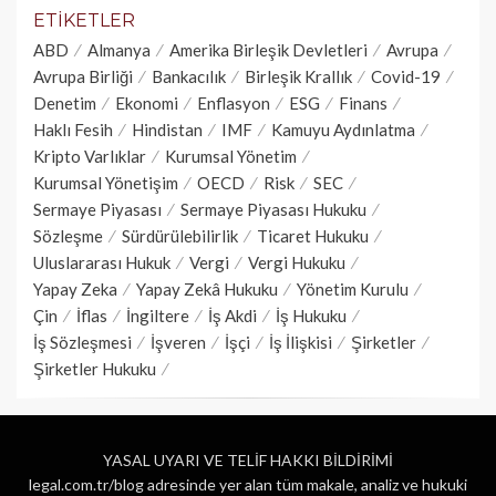
ETIKETLER
ABD
Almanya
Amerika Birleşik Devletleri
Avrupa
Avrupa Birliği
Bankacılık
Birleşik Krallık
Covid-19
Denetim
Ekonomi
Enflasyon
ESG
Finans
Haklı Fesih
Hindistan
IMF
Kamuyu Aydınlatma
Kripto Varlıklar
Kurumsal Yönetim
Kurumsal Yönetişim
OECD
Risk
SEC
Sermaye Piyasası
Sermaye Piyasası Hukuku
Sözleşme
Sürdürülebilirlik
Ticaret Hukuku
Uluslararası Hukuk
Vergi
Vergi Hukuku
Yapay Zeka
Yapay Zekâ Hukuku
Yönetim Kurulu
Çin
İflas
İngiltere
İş Akdi
İş Hukuku
İş Sözleşmesi
İşveren
İşçi
İş İlişkisi
Şirketler
Şirketler Hukuku
YASAL UYARI VE TELİF HAKKI BİLDİRİMİ
legal.com.tr/blog adresinde yer alan tüm makale, analiz ve hukuki