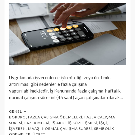
Uygulamada işverenlerce işin niteliği veya üretimin
artırılması gibi nedenlerle fazla çalışma
yaptırılabilmektedir. İş Kanununda fazla çalışma, haftalık
normal çalışma süresini (45 saat) aşan çalışmalar olarak…
GENEL
BORDRO
,
FAZLA ÇALIŞMA ÖDEMELERI
,
FAZLA ÇALIŞMA
SÜRESI
,
FAZLA MESAI
,
İŞ AKDI
,
İŞ SÖZLEŞMESI
,
İŞÇI
,
İŞVEREN
,
MAAŞ
,
NORMAL ÇALIŞMA SÜRESI
,
SEMBOLIK
ÖDEMELER
,
ÜCRET