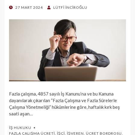
POSTED
27 MART 2024
LÜTFI İNCIROĞLU
ON
Fazla çalışma, 4857 sayılı İş Kanunu’na ve bu Kanuna
dayanılarak çıkarılan “Fazla Çalışma ve Fazla Sürelerle
Çalışma Yönetme­liği” hükümlerine göre, haftalık kırk beş
saati aşan…
İŞ HUKUKU
FAZLA ÇALIŞMA ÜCRETI
,
İŞÇI
,
İŞVEREN
,
ÜCRET BORDROSU
,