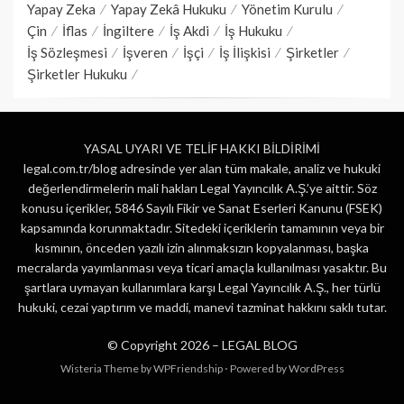
Yapay Zeka
Yapay Zekâ Hukuku
Yönetim Kurulu
Çin
İflas
İngiltere
İş Akdi
İş Hukuku
İş Sözleşmesi
İşveren
İşçi
İş İlişkisi
Şirketler
Şirketler Hukuku
YASAL UYARI VE TELİF HAKKI BİLDİRİMİ
legal.com.tr/blog adresinde yer alan tüm makale, analiz ve hukuki
değerlendirmelerin mali hakları Legal Yayıncılık A.Ş.’ye aittir. Söz
konusu içerikler, 5846 Sayılı Fikir ve Sanat Eserleri Kanunu (FSEK)
kapsamında korunmaktadır. Sitedeki içeriklerin tamamının veya bir
kısmının, önceden yazılı izin alınmaksızın kopyalanması, başka
mecralarda yayımlanması veya ticari amaçla kullanılması yasaktır. Bu
şartlara uymayan kullanımlara karşı Legal Yayıncılık A.Ş., her türlü
hukuki, cezai yaptırım ve maddi, manevi tazminat hakkını saklı tutar.
© Copyright 2026 –
LEGAL BLOG
Wisteria Theme by
WPFriendship
⋅
Powered by
WordPress