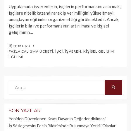
Uygulamada işverenlerin, işçilerin performansını artırmak,
işçilere nitelik kazandırarak iş verimliliğini yükseltmeyi
amaçlayan eğitimler organize ettiği görülmektedir. Ancak,
işçilerin bilgi ve performansının artırılması ve kişisel
gelişiminin…
İŞ HUKUKU
FAZLA ÇALIŞMA ÜCRETI
,
İŞÇI
,
İŞVEREN
,
KIŞISEL GELIŞIM
EĞITIMI
Ara:
ARA
SON YAZILAR
Yeniden Düzenlenen Kısmi Davanın Değerlendirilmesi
İş Sözleşmesini Fesih Bildiriminde Bulunmaya Yetkili Olanlar