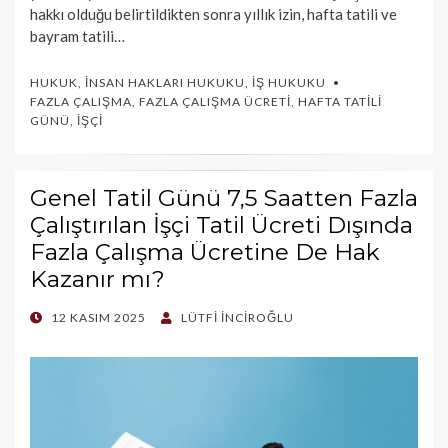
hakkı olduğu belirtildikten sonra yıllık izin, hafta tatili ve
bayram tatili…
HUKUK
,
İNSAN HAKLARI HUKUKU
,
İŞ HUKUKU
FAZLA ÇALIŞMA
,
FAZLA ÇALIŞMA ÜCRETI
,
HAFTA TATILI
GÜNÜ
,
İŞÇI
Genel Tatil Günü 7,5 Saatten Fazla
Çalıştırılan İşçi Tatil Ücreti Dışında
Fazla Çalışma Ücretine De Hak
Kazanır mı?
POSTED
12 KASIM 2025
LÜTFI İNCIROĞLU
ON