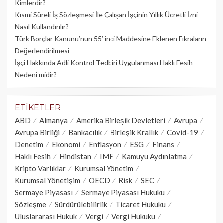
Kimlerdir?
Kısmi Süreli İş Sözleşmesi İle Çalışan İşçinin Yıllık Üc­retli İzni
Nasıl Kullandırılır?
Türk Borçlar Kanunu’nun 55’ inci Maddesine Eklenen Fıkraların
Değerlendirilmesi
İşçi Hakkında Adli Kontrol Tedbiri Uygulanması Haklı Fesih
Nedeni midir?
ETIKETLER
ABD
Almanya
Amerika Birleşik Devletleri
Avrupa
Avrupa Birliği
Bankacılık
Birleşik Krallık
Covid-19
Denetim
Ekonomi
Enflasyon
ESG
Finans
Haklı Fesih
Hindistan
IMF
Kamuyu Aydınlatma
Kripto Varlıklar
Kurumsal Yönetim
Kurumsal Yönetişim
OECD
Risk
SEC
Sermaye Piyasası
Sermaye Piyasası Hukuku
Sözleşme
Sürdürülebilirlik
Ticaret Hukuku
Uluslararası Hukuk
Vergi
Vergi Hukuku