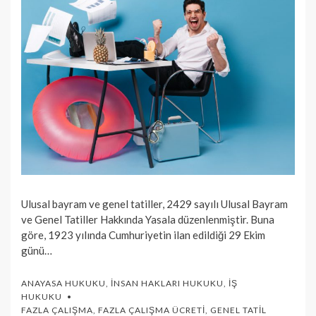
Ulusal bayram ve genel tatiller, 2429 sayılı Ulusal Bay­ram
ve Genel Tatiller Hakkında Yasala düzenlenmiştir. Buna
göre, 1923 yı­lında Cumhuriyetin ilan edildiği 29 Ekim
günü…
ANAYASA HUKUKU
,
İNSAN HAKLARI HUKUKU
,
İŞ
HUKUKU
FAZLA ÇALIŞMA
,
FAZLA ÇALIŞMA ÜCRETI
,
GENEL TATIL