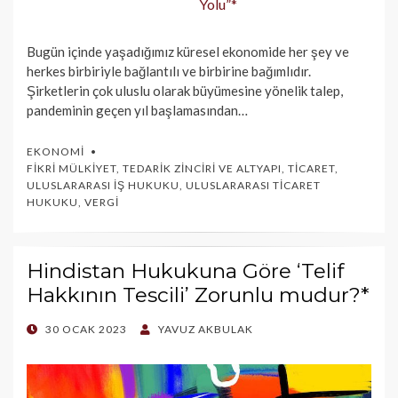
Bugün içinde yaşadığımız küresel ekonomide her şey ve
herkes birbiriyle bağlantılı ve birbirine bağımlıdır.
Şirketlerin çok uluslu olarak büyümesine yönelik talep,
pandeminin geçen yıl başlamasından…
EKONOMI
FIKRI MÜLKIYET
,
TEDARIK ZINCIRI VE ALTYAPI
,
TICARET
,
ULUSLARARASI İŞ HUKUKU
,
ULUSLARARASI TICARET
HUKUKU
,
VERGI
Hindistan Hukukuna Göre ‘Telif
Hakkının Tescili’ Zorunlu mudur?*
POSTED
30 OCAK 2023
YAVUZ AKBULAK
ON