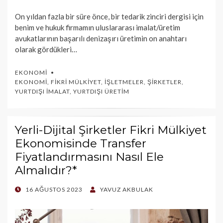
On yıldan fazla bir süre önce, bir tedarik zinciri dergisi için
benim ve hukuk firmamın uluslararası imalat/üretim
avukatlarının başarılı denizaşırı üretimin on anahtarı
olarak gördükleri…
EKONOMI
EKONOMI
,
FIKRI MÜLKIYET
,
İŞLETMELER
,
ŞIRKETLER
,
YURTDIŞI İMALAT
,
YURTDIŞI ÜRETIM
Yerli-Dijital Şirketler Fikri Mülkiyet
Ekonomisinde Transfer
Fiyatlandırmasını Nasıl Ele
Almalıdır?*
POSTED
16 AĞUSTOS 2023
YAVUZ AKBULAK
ON