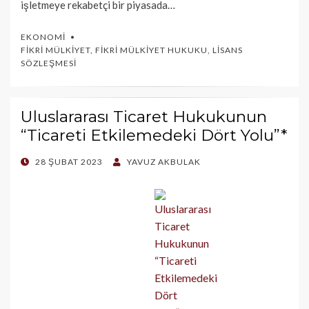
işletmeye rekabetçi bir piyasada…
EKONOMI
FIKRI MÜLKIYET
,
FIKRI MÜLKIYET HUKUKU
,
LISANS
SÖZLEŞMESI
Uluslararası Ticaret Hukukunun
“Ticareti Etkilemedeki Dört Yolu”*
POSTED
28 ŞUBAT 2023
YAVUZ AKBULAK
ON