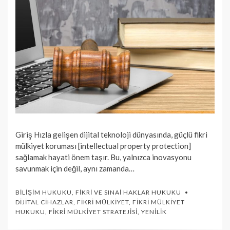
Giriş Hızla gelişen dijital teknoloji dünyasında, güçlü fikri
mülkiyet koruması [intellectual property protection]
sağlamak hayati önem taşır. Bu, yalnızca inovasyonu
savunmak için değil, aynı zamanda…
BILIŞIM HUKUKU
,
FIKRI VE SINAI HAKLAR HUKUKU
DIJITAL CIHAZLAR
,
FIKRI MÜLKIYET
,
FIKRI MÜLKIYET
HUKUKU
,
FIKRI MÜLKIYET STRATEJISI
,
YENILIK