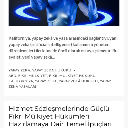
Kaliforniya, yapay zekâ ve yasa arasındaki bağlantıyı, yani
yapay zekâ (artificial intelligence) kullanımını yöneten
düzenlemeleri ilerletmede öncü olarak ortaya çıkmıştır. Bu
eyalet, yeni yapay zekâ…
YAPAY ZEKA
,
YAPAY ZEKA HUKUKU
ABD
,
FIKRI MÜLKIYET
,
FIKRI MÜLKIYET HUKUKU
,
KALIFORNIYA
,
YAPAY ZEKA
,
YAPAY ZEKÂ HUKUKU
,
YAPAY
ZEKÂ YASALARI
Hizmet Sözleşmelerinde Güçlü
Fikri Mülkiyet Hükümleri
Hazırlamaya Dair Temel İpuçları