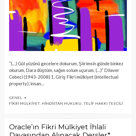
“(…) Gül yüzünü gecelere dokurum, Şiirimsin günde binkez
okurum, Dara düştüm, sağım solum uçurum; (…)” Dilaver
Cebeci (1943-2008) 1. Giriş Fikri mülkiyet (intellectual
property), insan…
GENEL
FIKRI MÜLKIYET
,
HINDISTAN HUKUKU
,
TELIF HAKKI TESCILI
Oracle’ın Fikri Mülkiyet İhlali
Davasından Alınacak Dersler*