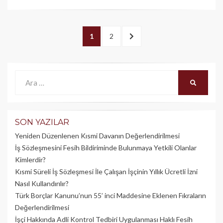
Yazı
PAGE
1
PAGE
2
SONRAKI
dolaşımı
>
Ara:
ARA
SON YAZILAR
Yeniden Düzenlenen Kısmi Davanın Değerlendirilmesi
İş Sözleşmesini Fesih Bildiriminde Bulunmaya Yetkili Olanlar
Kimlerdir?
Kısmi Süreli İş Sözleşmesi İle Çalışan İşçinin Yıllık Üc­retli İzni
Nasıl Kullandırılır?
Türk Borçlar Kanunu’nun 55’ inci Maddesine Eklenen Fıkraların
Değerlendirilmesi
İşçi Hakkında Adli Kontrol Tedbiri Uygulanması Haklı Fesih