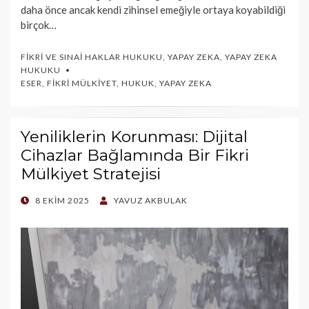
daha önce ancak kendi zihinsel emeğiyle ortaya koyabildiği
birçok…
FIKRI VE SINAI HAKLAR HUKUKU
,
YAPAY ZEKA
,
YAPAY ZEKA
HUKUKU
ESER
,
FIKRI MÜLKIYET
,
HUKUK
,
YAPAY ZEKA
Yeniliklerin Korunması: Dijital
Cihazlar Bağlamında Bir Fikri
Mülkiyet Stratejisi
POSTED
8 EKIM 2025
YAVUZ AKBULAK
ON