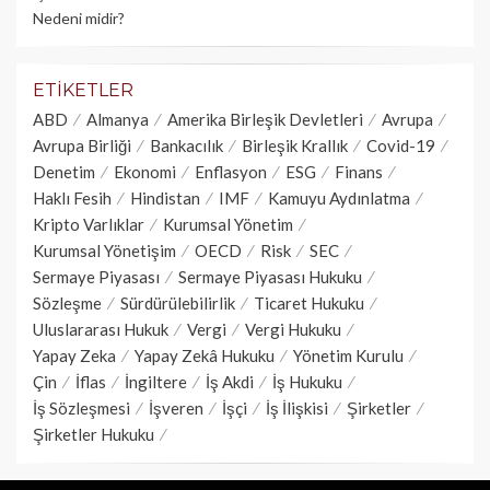
Nedeni midir?
ETIKETLER
ABD
Almanya
Amerika Birleşik Devletleri
Avrupa
Avrupa Birliği
Bankacılık
Birleşik Krallık
Covid-19
Denetim
Ekonomi
Enflasyon
ESG
Finans
Haklı Fesih
Hindistan
IMF
Kamuyu Aydınlatma
Kripto Varlıklar
Kurumsal Yönetim
Kurumsal Yönetişim
OECD
Risk
SEC
Sermaye Piyasası
Sermaye Piyasası Hukuku
Sözleşme
Sürdürülebilirlik
Ticaret Hukuku
Uluslararası Hukuk
Vergi
Vergi Hukuku
Yapay Zeka
Yapay Zekâ Hukuku
Yönetim Kurulu
Çin
İflas
İngiltere
İş Akdi
İş Hukuku
İş Sözleşmesi
İşveren
İşçi
İş İlişkisi
Şirketler
Şirketler Hukuku