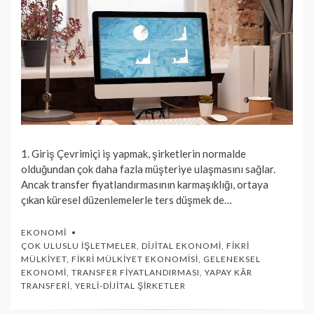
1. Giriş Çevrimiçi iş yapmak, şirketlerin normalde
olduğundan çok daha fazla müşteriye ulaşmasını sağlar.
Ancak transfer fiyatlandırmasının karmaşıklığı, ortaya
çıkan küresel düzenlemelerle ters düşmek de…
EKONOMI
ÇOK ULUSLU İŞLETMELER
,
DIJITAL EKONOMI
,
FIKRI
MÜLKIYET
,
FIKRI MÜLKIYET EKONOMISI
,
GELENEKSEL
EKONOMI
,
TRANSFER FIYATLANDIRMASI
,
YAPAY KÂR
TRANSFERI
,
YERLI-DIJITAL ŞIRKETLER