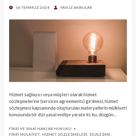
POSTED
16 TEMMUZ 2024
YAVUZ AKBULAK
ON
Hizmet sağlayıcı veya müşteri olarak hizmet
sözleşmelerine (services agreements) girilmesi, hizmet
sözleşmesi kapsamında oluşturulan materyallerin mülkiyeti
konusunda bir dizi yasal endişe yaratır ki; bu, düzgün…
FIKRI VE SINAI HAKLAR HUKUKU
FIKRI MÜLKIYET
,
HIZMET SÖZLEŞMELERI
,
SÖZLEŞME
,