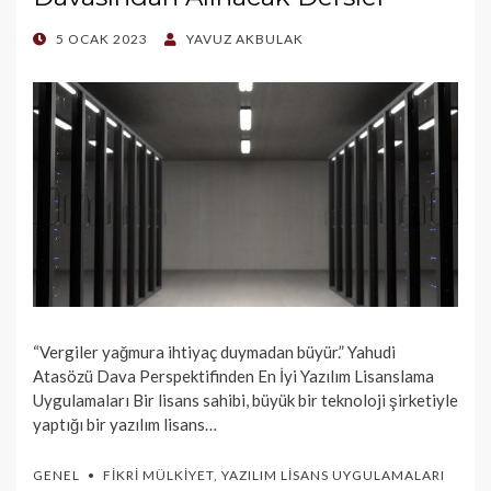
POSTED
5 OCAK 2023
YAVUZ AKBULAK
ON
“Vergiler yağmura ihtiyaç duymadan büyür.” Yahudi
Atasözü Dava Perspektifinden En İyi Yazılım Lisanslama
Uygulamaları Bir lisans sahibi, büyük bir teknoloji şirketiyle
yaptığı bir yazılım lisans…
GENEL
FIKRI MÜLKIYET
,
YAZILIM LISANS UYGULAMALARI