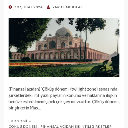
POSTED
19 ŞUBAT 2024
YAVUZ AKBULAK
ON
(Finansal açıdan) ‘Çöküş dönemi’ (twilight zone) esnasında
şirketlerdeki imtiyazlı payların konumu ve haklarına ilişkin
henüz keşfedilmemiş pek çok şey mevcuttur. Çöküş dönemi,
bir şirketin iflas…
EKONOMI
ÇÖKÜŞ DÖNEMI
,
FINANSAL AÇIDAN SIKINTILI ŞIRKETLER
,