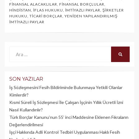
FINANSAL ALACAKLILAR
,
FINANSAL BORÇLULAR
,
HINDISTAN
,
İFLAS HUKUKU
,
İMTIYAZLI PAYLAR
,
ŞIRKETLER
HUKUKU
,
TICARI BORÇLAR
,
YENIDEN YAPILANDIRILMIŞ
İMTIYAZLI PAYLAR
Ara:
ARA
SON YAZILAR
İş Sözleşmesini Fesih Bildiriminde Bulunmaya Yetkili Olanlar
Kimlerdir?
Kısmi Süreli İş Sözleşmesi İle Çalışan İşçinin Yıllık Üc­retli İzni
Nasıl Kullandırılır?
Türk Borçlar Kanunu’nun 55’ inci Maddesine Eklenen Fıkraların
Değerlendirilmesi
İşçi Hakkında Adli Kontrol Tedbiri Uygulanması Haklı Fesih