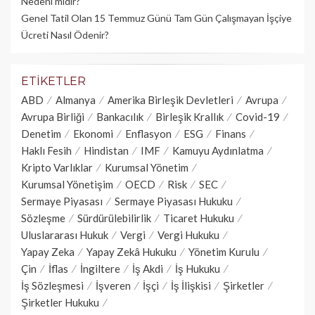
Nedeni midir?
Genel Tatil Olan 15 Temmuz Günü Tam Gün Çalışmayan İşçiye
Ücreti Nasıl Ödenir?
ETIKETLER
ABD
Almanya
Amerika Birleşik Devletleri
Avrupa
Avrupa Birliği
Bankacılık
Birleşik Krallık
Covid-19
Denetim
Ekonomi
Enflasyon
ESG
Finans
Haklı Fesih
Hindistan
IMF
Kamuyu Aydınlatma
Kripto Varlıklar
Kurumsal Yönetim
Kurumsal Yönetişim
OECD
Risk
SEC
Sermaye Piyasası
Sermaye Piyasası Hukuku
Sözleşme
Sürdürülebilirlik
Ticaret Hukuku
Uluslararası Hukuk
Vergi
Vergi Hukuku
Yapay Zeka
Yapay Zekâ Hukuku
Yönetim Kurulu
Çin
İflas
İngiltere
İş Akdi
İş Hukuku
İş Sözleşmesi
İşveren
İşçi
İş İlişkisi
Şirketler
Şirketler Hukuku