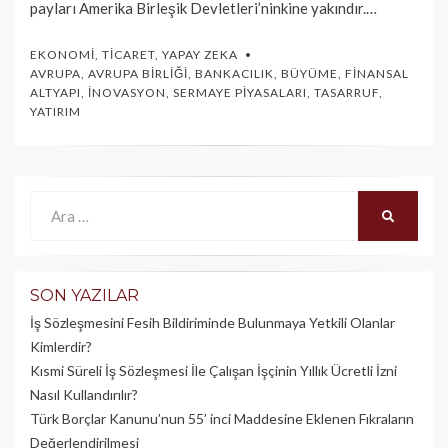
payları Amerika Birleşik Devletleri’ninkine yakındır.…
EKONOMI
,
TICARET
,
YAPAY ZEKA
AVRUPA
,
AVRUPA BIRLIĞI
,
BANKACILIK
,
BÜYÜME
,
FINANSAL
ALTYAPI
,
İNOVASYON
,
SERMAYE PIYASALARI
,
TASARRUF
,
YATIRIM
Ara:
ARA
SON YAZILAR
İş Sözleşmesini Fesih Bildiriminde Bulunmaya Yetkili Olanlar
Kimlerdir?
Kısmi Süreli İş Sözleşmesi İle Çalışan İşçinin Yıllık Üc­retli İzni
Nasıl Kullandırılır?
Türk Borçlar Kanunu’nun 55’ inci Maddesine Eklenen Fıkraların
Değerlendirilmesi