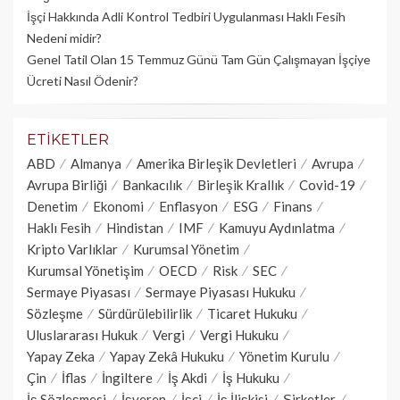
İşçi Hakkında Adli Kontrol Tedbiri Uygulanması Haklı Fesih
Nedeni midir?
Genel Tatil Olan 15 Temmuz Günü Tam Gün Çalışmayan İşçiye
Ücreti Nasıl Ödenir?
ETIKETLER
ABD
Almanya
Amerika Birleşik Devletleri
Avrupa
Avrupa Birliği
Bankacılık
Birleşik Krallık
Covid-19
Denetim
Ekonomi
Enflasyon
ESG
Finans
Haklı Fesih
Hindistan
IMF
Kamuyu Aydınlatma
Kripto Varlıklar
Kurumsal Yönetim
Kurumsal Yönetişim
OECD
Risk
SEC
Sermaye Piyasası
Sermaye Piyasası Hukuku
Sözleşme
Sürdürülebilirlik
Ticaret Hukuku
Uluslararası Hukuk
Vergi
Vergi Hukuku
Yapay Zeka
Yapay Zekâ Hukuku
Yönetim Kurulu
Çin
İflas
İngiltere
İş Akdi
İş Hukuku
İş Sözleşmesi
İşveren
İşçi
İş İlişkisi
Şirketler