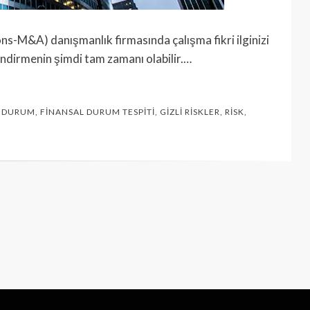
ns-M&A) danışmanlık firmasında çalışma fikri ilginizi
ndirmenin şimdi tam zamanı olabilir.…
L DURUM
,
FINANSAL DURUM TESPITI
,
GIZLI RISKLER
,
RISK
,