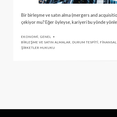
Bir birleşme ve satın alma (mergers and acquisitio
çekiyor mu? Eğer öyleyse, kariyeri bu yönde yönle
EKONOMI
,
GENEL
BIRLEŞME VE SATIN ALMALAR
,
DURUM TESPITI
,
FINANSA
ŞIRKETLER HUKUKU