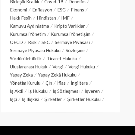
Birleşik Krallık
Covid-19
Denetim
Ekonomi
Enflasyon
ESG
Finans
Haklı Fesih
Hindistan
IMF
Kamuyu Aydınlatma
Kripto Varlıklar
Kurumsal Yönetim
Kurumsal Yönetişim
OECD
Risk
SEC
Sermaye Piyasası
Sermaye Piyasası Hukuku
Sözleşme
Sürdürülebilirlik
Ticaret Hukuku
Uluslararası Hukuk
Vergi
Vergi Hukuku
Yapay Zeka
Yapay Zekâ Hukuku
Yönetim Kurulu
Çin
İflas
İngiltere
İş Akdi
İş Hukuku
İş Sözleşmesi
İşveren
İşçi
İş İlişkisi
Şirketler
Şirketler Hukuku