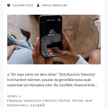
POSTED
1 KASIM 2022
YAVUZ AKBULAK
ON
a “Bir tepe yıkılır, bir dere dolar.” Türk Atasözü Teknoloji
hızlı hareket ederken, yasalar da genellikle buna ayak
uydurmak için mücadele eder. Bu, özellikle, finansal ürün…
GENEL
FINANSAL TEKNOLOJI
,
FINTECH
,
FINTOK
,
TIKTOK
,
YENI
MILENYUMLU
,
Z KUŞAĞI