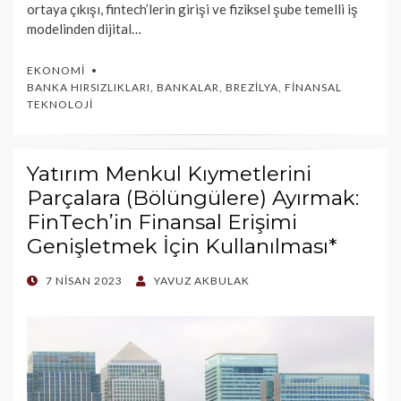
ortaya çıkışı, fintech’lerin girişi ve fiziksel şube temelli iş
modelinden dijital…
EKONOMI
BANKA HIRSIZLIKLARI
,
BANKALAR
,
BREZILYA
,
FINANSAL
TEKNOLOJI
Yatırım Menkul Kıymetlerini
Parçalara (Bölüngülere) Ayırmak:
FinTech’in Finansal Erişimi
Genişletmek İçin Kullanılması*
POSTED
7 NISAN 2023
YAVUZ AKBULAK
ON