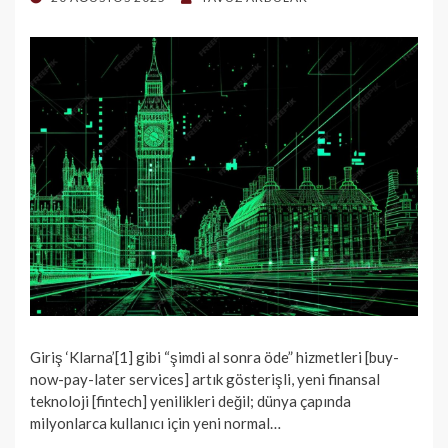
ON
Giriş ‘Klarna’[1] gibi “şimdi al sonra öde” hizmetleri [buy-
now-pay-later services] artık gösterişli, yeni finansal
teknoloji [fintech] yenilikleri değil; dünya çapında
milyonlarca kullanıcı için yeni normal…