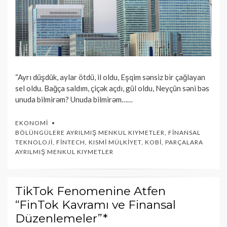
“Ayrı düşdük, aylar ötdü, il oldu, Eşqim sənsiz bir çağlayan
sel oldu. Bağça saldım, çiçək açdı, gül oldu, Neyçün səni bəs
unuda bilmirəm? Unuda bilmirəm……
EKONOMI
BÖLÜNGÜLERE AYRILMIŞ MENKUL KIYMETLER
,
FINANSAL
TEKNOLOJI
,
FINTECH
,
KISMI MÜLKIYET
,
KOBİ
,
PARÇALARA
AYRILMIŞ MENKUL KIYMETLER
TikTok Fenomenine Atfen
“FinTok Kavramı ve Finansal
Düzenlemeler”*