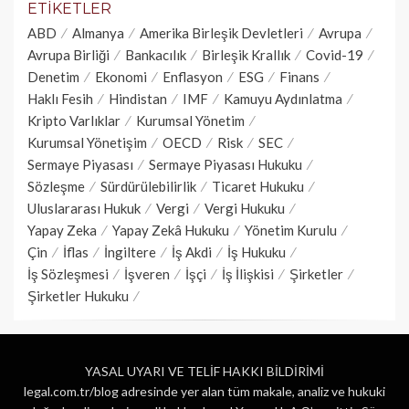
ETIKETLER
ABD
Almanya
Amerika Birleşik Devletleri
Avrupa
Avrupa Birliği
Bankacılık
Birleşik Krallık
Covid-19
Denetim
Ekonomi
Enflasyon
ESG
Finans
Haklı Fesih
Hindistan
IMF
Kamuyu Aydınlatma
Kripto Varlıklar
Kurumsal Yönetim
Kurumsal Yönetişim
OECD
Risk
SEC
Sermaye Piyasası
Sermaye Piyasası Hukuku
Sözleşme
Sürdürülebilirlik
Ticaret Hukuku
Uluslararası Hukuk
Vergi
Vergi Hukuku
Yapay Zeka
Yapay Zekâ Hukuku
Yönetim Kurulu
Çin
İflas
İngiltere
İş Akdi
İş Hukuku
İş Sözleşmesi
İşveren
İşçi
İş İlişkisi
Şirketler
Şirketler Hukuku
YASAL UYARI VE TELİF HAKKI BİLDİRİMİ
legal.com.tr/blog adresinde yer alan tüm makale, analiz ve hukuki