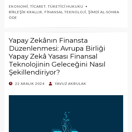
EKONOMI
,
TICARET
,
TÜKETICI HUKUKU
BIRLEŞIK KRALLIK
,
FINANSAL TEKNOLOJI
,
ŞIMDI AL-SONRA
ÖDE
Yapay Zekânın Finansta
Düzenlenmesi: Avrupa Birliği
Yapay Zekâ Yasası Finansal
Teknolojinin Geleceğini Nasıl
Şekillendiriyor?
POSTED
22 ARALIK 2024
YAVUZ AKBULAK
ON