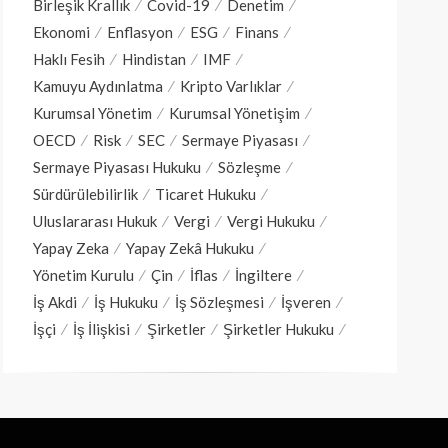
Birleşik Krallık
Covid-19
Denetim
Ekonomi
Enflasyon
ESG
Finans
Haklı Fesih
Hindistan
IMF
Kamuyu Aydınlatma
Kripto Varlıklar
Kurumsal Yönetim
Kurumsal Yönetişim
OECD
Risk
SEC
Sermaye Piyasası
Sermaye Piyasası Hukuku
Sözleşme
Sürdürülebilirlik
Ticaret Hukuku
Uluslararası Hukuk
Vergi
Vergi Hukuku
Yapay Zeka
Yapay Zekâ Hukuku
Yönetim Kurulu
Çin
İflas
İngiltere
İş Akdi
İş Hukuku
İş Sözleşmesi
İşveren
İşçi
İş İlişkisi
Şirketler
Şirketler Hukuku