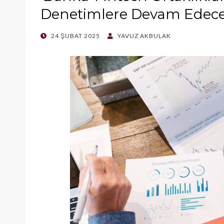
Denetimlere Devam Edec
POSTED
24 ŞUBAT 2025
YAVUZ AKBULAK
ON