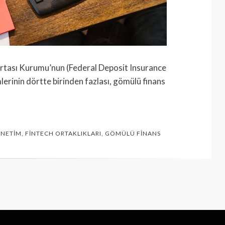
ortası Kurumu’nun (Federal Deposit Insurance
erinin dörtte birinden fazlası, gömülü finans
ENETIM
,
FINTECH ORTAKLIKLARI
,
GÖMÜLÜ FINANS