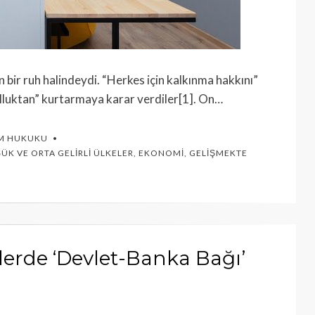
 bir ruh halindeydi. “Herkes için kalkınma hakkını”
lluktan” kurtarmaya karar verdiler[1]. On…
IM HUKUKU
ÜK VE ORTA GELIRLI ÜLKELER
,
EKONOMI
,
GELIŞMEKTE
erde ‘Devlet-Banka Bağı’