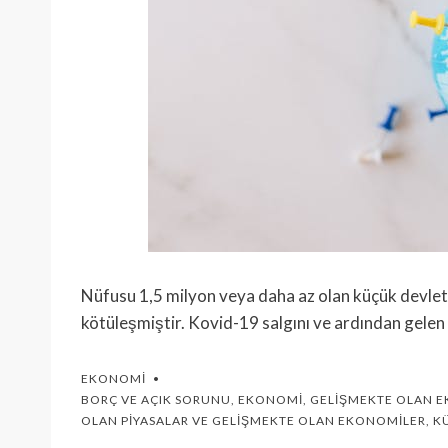
Nüfusu 1,5 milyon veya daha az olan küçük devletl
kötüleşmiştir. Kovid-19 salgını ve ardından gelen
EKONOMI
BORÇ VE AÇIK SORUNU
,
EKONOMI
,
GELIŞMEKTE OLAN 
OLAN PIYASALAR VE GELIŞMEKTE OLAN EKONOMILER
,
K