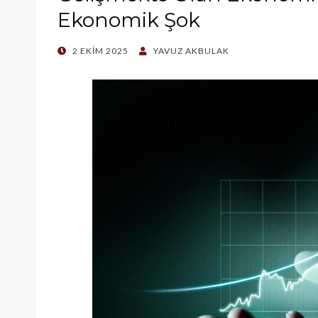
Ekonomik Şok
POSTED
2 EKIM 2025
YAVUZ AKBULAK
ON