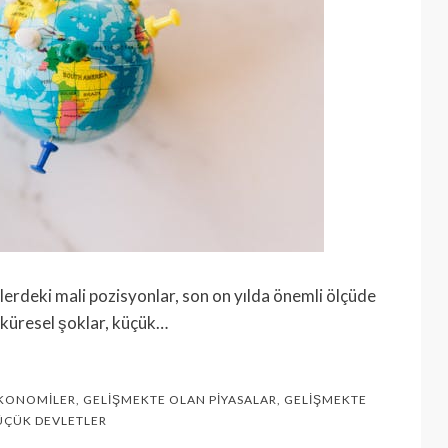
erdeki mali pozisyonlar, son on yılda önemli ölçüde
 küresel şoklar, küçük…
EKONOMILER
,
GELIŞMEKTE OLAN PIYASALAR
,
GELIŞMEKTE
ÜÇÜK DEVLETLER