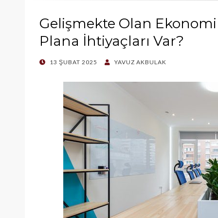
Gelişmekte Olan Ekonomile
Plana İhtiyaçları Var?
POSTED
13 ŞUBAT 2025
YAVUZ AKBULAK
ON