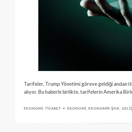
Tarifeler, Trump Yönetimi göreve geldiği andan i
alıyor. Bu haberle birlikte, tarifelerin Amerika B
EKONOMI
,
TICARET
EKONOMI
,
EKONOMIK ŞOK
,
GELI