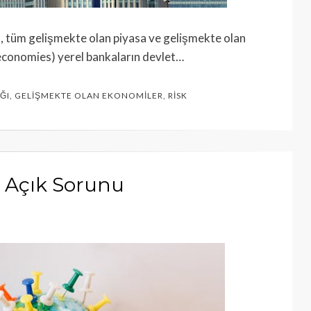
da, tüm gelişmekte olan piyasa ve gelişmekte olan
conomies) yerel bankaların devlet…
ĞI
,
GELIŞMEKTE OLAN EKONOMILER
,
RISK
e Açık Sorunu