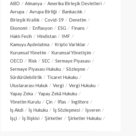
ABD
Almanya
Amerika Birleşik Devletleri
Avrupa
Avrupa Birliği
Bankacılık
Birleşik Krallık
Covid-19
Denetim
Ekonomi
Enflasyon
ESG
Finans
Haklı Fesih
Hindistan
IMF
Kamuyu Aydınlatma
Kripto Varlıklar
Kurumsal Yönetim
Kurumsal Yönetişim
OECD
Risk
SEC
Sermaye Piyasası
Sermaye Piyasası Hukuku
Sözleşme
Sürdürülebilirlik
Ticaret Hukuku
Uluslararası Hukuk
Vergi
Vergi Hukuku
Yapay Zeka
Yapay Zekâ Hukuku
Yönetim Kurulu
Çin
İflas
İngiltere
İş Akdi
İş Hukuku
İş Sözleşmesi
İşveren
İşçi
İş İlişkisi
Şirketler
Şirketler Hukuku