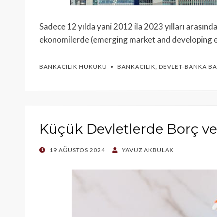
Sadece 12 yılda yani 2012 ila 2023 yılları arasın
ekonomilerde (emerging market and developing e
BANKACILIK HUKUKU
BANKACILIK
,
DEVLET-BANKA BA
Küçük Devletlerde Borç v
POSTED
19 AĞUSTOS 2024
YAVUZ AKBULAK
ON