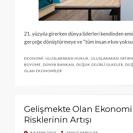
21. yüzyıla girerken dünya liderleri kendinden emin
gerçeğe dönüştürmeye ve “tüm insan ırkını yoksu
EKONOMI
,
ULUSLARARASI HUKUK
,
ULUSLARARASI YATIR
BÜYÜME
,
DÜNYA BANKASI
,
DÜŞÜK GELIRLI ÜLKELER
,
DÜŞ
OLAN EKONOMILER
Gelişmekte Olan Ekonomil
Risklerinin Artışı
POSTED
8 KASIM 2024
YAVUZ AKBULAK