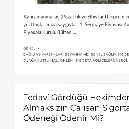
Kahramanmaraş (Pazarcık ve Elbistan) Depremler
yurttaşlarımıza saygıyla… 1. Sermaye Piyasası Ku
Piyasası Kurulu Bülteni…
GENEL
BAĞIŞ VE YARDIMLAR
,
BEYANNAME
,
GENEL SAĞLIK SIGOR
OLAĞANÜSTÜ HAL
,
ÖNLEM
,
SIGORTA POLIÇELERI
,
VERGI
Tedavi Gördüğü Hekimden, 
Almaksızın Çalışan Sigorta
Ödeneği Ödenir Mi?