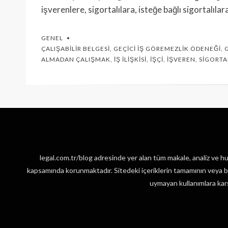
işverenlere, sigortalılara, isteğe bağlı sigortalıla
GENEL
ÇALIŞABILIR BELGESI
,
GEÇICI İŞ GÖREMEZLIK ÖDENEĞI
,
ALMADAN ÇALIŞMAK
,
İŞ İLIŞKISI
,
İŞÇI
,
İŞVEREN
,
SIGORTAL
legal.com.tr/blog adresinde yer alan tüm makale, analiz ve huk
kapsamında korunmaktadır. Sitedeki içeriklerin tamamının veya bir
uymayan kullanımlara karşı