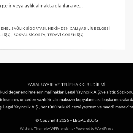
ra gelir veya aylık almakta olanlara ve…
GENEL SAĞLIK SIGORTASI
,
HEKIMDEN ÇALIŞABILIR BELGESI
I İŞÇI
,
SOSYAL SIGORTA
,
TEDAVI GÖREN İŞÇI
YASAL UYARI VE TELİF HAKKI BİLDİRİMİ
uki değerlendirmelerin mali hakları Legal Yayıncılık A.Ş.’ye aittir. Söz konu
 kısmının, önceden yazılı izin alınmaksızın kopyalanması, başka mecralarda 
 Legal Yayıncılık A.Ş., her türlü hukuki, cezai yaptırım ve maddi, manevi ta
© Copyright 2026 –
LEGAL BLOG
Wisteria Theme by
WPFriendship
⋅
Powered by
WordPress