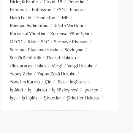
Birleşik Krallık
Covid-19
Denetim
Ekonomi
Enflasyon
ESG
Finans
Haklı Fesih
Hindistan
IMF
Kamuyu Aydınlatma
Kripto Varlıklar
Kurumsal Yönetim
Kurumsal Yönetişim
OECD
Risk
SEC
Sermaye Piyasası
Sermaye Piyasası Hukuku
Sözleşme
Sürdürülebilirlik
Ticaret Hukuku
Uluslararası Hukuk
Vergi
Vergi Hukuku
Yapay Zeka
Yapay Zekâ Hukuku
Yönetim Kurulu
Çin
İflas
İngiltere
İş Akdi
İş Hukuku
İş Sözleşmesi
İşveren
İşçi
İş İlişkisi
Şirketler
Şirketler Hukuku