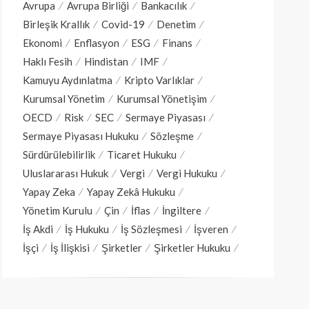
Avrupa
Avrupa Birliği
Bankacılık
Birleşik Krallık
Covid-19
Denetim
Ekonomi
Enflasyon
ESG
Finans
Haklı Fesih
Hindistan
IMF
Kamuyu Aydınlatma
Kripto Varlıklar
Kurumsal Yönetim
Kurumsal Yönetişim
OECD
Risk
SEC
Sermaye Piyasası
Sermaye Piyasası Hukuku
Sözleşme
Sürdürülebilirlik
Ticaret Hukuku
Uluslararası Hukuk
Vergi
Vergi Hukuku
Yapay Zeka
Yapay Zekâ Hukuku
Yönetim Kurulu
Çin
İflas
İngiltere
İş Akdi
İş Hukuku
İş Sözleşmesi
İşveren
İşçi
İş İlişkisi
Şirketler
Şirketler Hukuku