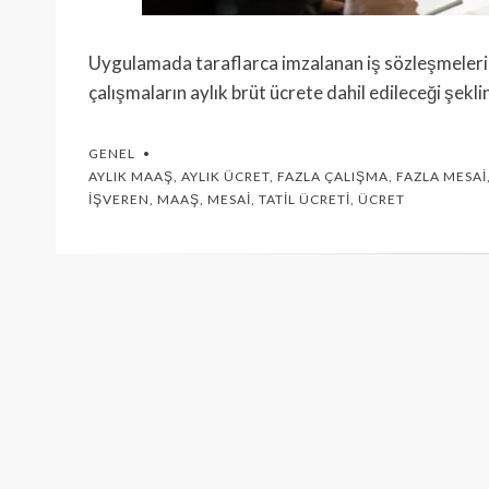
Uygulamada taraflarca imzalanan iş sözleşmelerin
çalışmaların aylık brüt ücrete dahil edileceği şe
GENEL
AYLIK MAAŞ
,
AYLIK ÜCRET
,
FAZLA ÇALIŞMA
,
FAZLA MESAI
İŞVEREN
,
MAAŞ
,
MESAI
,
TATIL ÜCRETI
,
ÜCRET