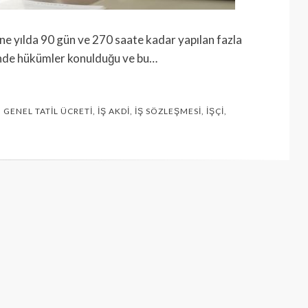
e yılda 90 gün ve 270 saate kadar yapılan fazla
klinde hükümler konulduğu ve bu…
,
GENEL TATIL ÜCRETI
,
İŞ AKDI
,
İŞ SÖZLEŞMESI
,
İŞÇI
,