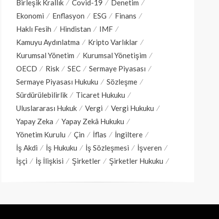
Birleşik Krallık
Covid-19
Denetim
Ekonomi
Enflasyon
ESG
Finans
Haklı Fesih
Hindistan
IMF
Kamuyu Aydınlatma
Kripto Varlıklar
Kurumsal Yönetim
Kurumsal Yönetişim
OECD
Risk
SEC
Sermaye Piyasası
Sermaye Piyasası Hukuku
Sözleşme
Sürdürülebilirlik
Ticaret Hukuku
Uluslararası Hukuk
Vergi
Vergi Hukuku
Yapay Zeka
Yapay Zekâ Hukuku
Yönetim Kurulu
Çin
İflas
İngiltere
İş Akdi
İş Hukuku
İş Sözleşmesi
İşveren
İşçi
İş İlişkisi
Şirketler
Şirketler Hukuku