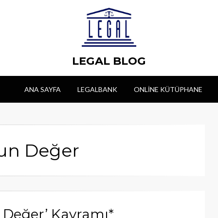
LEGAL BLOG
ANA SAYFA
LEGALBANK
ONLINE KÜTÜPHANE
gun Değer
 Değer’ Kavramı*