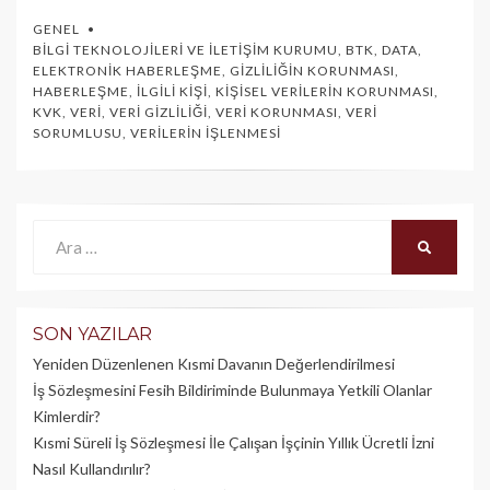
GENEL
BILGI TEKNOLOJILERI VE İLETIŞIM KURUMU
,
BTK
,
DATA
,
ELEKTRONIK HABERLEŞME
,
GIZLILIĞIN KORUNMASI
,
HABERLEŞME
,
İLGILI KIŞI
,
KIŞISEL VERILERIN KORUNMASI
,
KVK
,
VERI
,
VERI GIZLILIĞI
,
VERI KORUNMASI
,
VERI
SORUMLUSU
,
VERILERIN İŞLENMESI
Ara:
ARA
SON YAZILAR
Yeniden Düzenlenen Kısmi Davanın Değerlendirilmesi
İş Sözleşmesini Fesih Bildiriminde Bulunmaya Yetkili Olanlar
Kimlerdir?
Kısmi Süreli İş Sözleşmesi İle Çalışan İşçinin Yıllık Üc­retli İzni
Nasıl Kullandırılır?