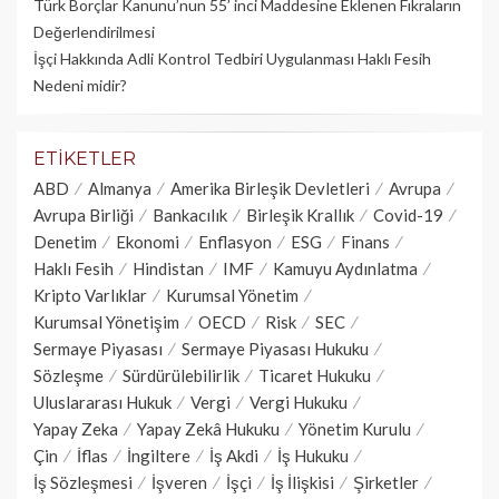
Türk Borçlar Kanunu’nun 55’ inci Maddesine Eklenen Fıkraların
Değerlendirilmesi
İşçi Hakkında Adli Kontrol Tedbiri Uygulanması Haklı Fesih
Nedeni midir?
ETIKETLER
ABD
Almanya
Amerika Birleşik Devletleri
Avrupa
Avrupa Birliği
Bankacılık
Birleşik Krallık
Covid-19
Denetim
Ekonomi
Enflasyon
ESG
Finans
Haklı Fesih
Hindistan
IMF
Kamuyu Aydınlatma
Kripto Varlıklar
Kurumsal Yönetim
Kurumsal Yönetişim
OECD
Risk
SEC
Sermaye Piyasası
Sermaye Piyasası Hukuku
Sözleşme
Sürdürülebilirlik
Ticaret Hukuku
Uluslararası Hukuk
Vergi
Vergi Hukuku
Yapay Zeka
Yapay Zekâ Hukuku
Yönetim Kurulu
Çin
İflas
İngiltere
İş Akdi
İş Hukuku
İş Sözleşmesi
İşveren
İşçi
İş İlişkisi
Şirketler