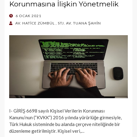
Korunmasına İlişkin Yönetmelik
POSTED
6 OCAK 2021
ON
AV. HATİCE ZÜMBÜL
,
STJ. AV. TUANA ŞAHİN
I- GİRİŞ 6698 sayılı Kişisel Verilerin Korunması
Kanunu’nun (“KVKK”) 2016 yılında yürürlüğe girmesiyle,
Türk Hukuk sisteminde bu alanda çerçeve niteliğinde bir
düzenleme getirilmiştir. Kişisel veri,…