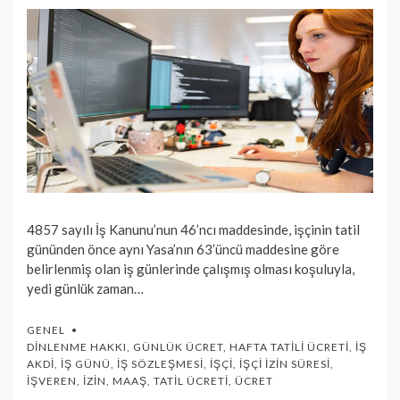
4857 sayılı İş Kanunu’nun 46’ncı maddesinde, işçinin tatil
gününden önce aynı Yasa’nın 63’üncü maddesine göre
belirlenmiş olan iş günlerinde çalışmış olması koşuluyla,
yedi günlük zaman…
GENEL
DINLENME HAKKI
,
GÜNLÜK ÜCRET
,
HAFTA TATILI ÜCRETI
,
İŞ
AKDI
,
İŞ GÜNÜ
,
İŞ SÖZLEŞMESI
,
İŞÇI
,
İŞÇI İZIN SÜRESI
,
İŞVEREN
,
İZIN
,
MAAŞ
,
TATIL ÜCRETI
,
ÜCRET