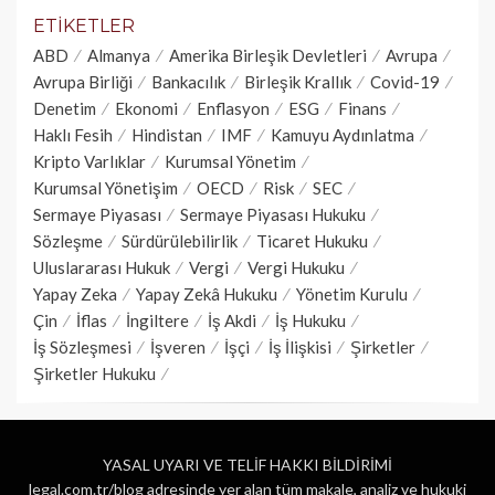
ETIKETLER
ABD
Almanya
Amerika Birleşik Devletleri
Avrupa
Avrupa Birliği
Bankacılık
Birleşik Krallık
Covid-19
Denetim
Ekonomi
Enflasyon
ESG
Finans
Haklı Fesih
Hindistan
IMF
Kamuyu Aydınlatma
Kripto Varlıklar
Kurumsal Yönetim
Kurumsal Yönetişim
OECD
Risk
SEC
Sermaye Piyasası
Sermaye Piyasası Hukuku
Sözleşme
Sürdürülebilirlik
Ticaret Hukuku
Uluslararası Hukuk
Vergi
Vergi Hukuku
Yapay Zeka
Yapay Zekâ Hukuku
Yönetim Kurulu
Çin
İflas
İngiltere
İş Akdi
İş Hukuku
İş Sözleşmesi
İşveren
İşçi
İş İlişkisi
Şirketler
Şirketler Hukuku
YASAL UYARI VE TELİF HAKKI BİLDİRİMİ
legal.com.tr/blog adresinde yer alan tüm makale, analiz ve hukuki