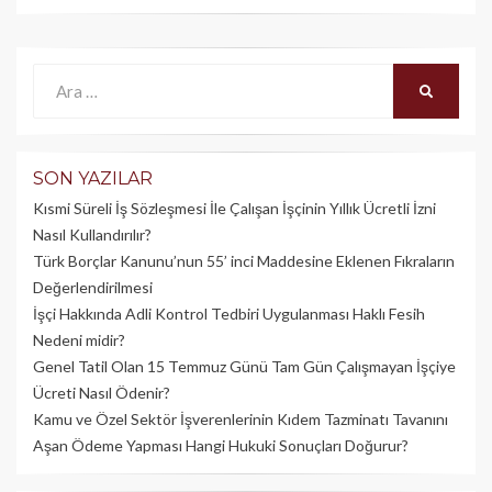
Ara:
ARA
SON YAZILAR
Kısmi Süreli İş Sözleşmesi İle Çalışan İşçinin Yıllık Üc­retli İzni
Nasıl Kullandırılır?
Türk Borçlar Kanunu’nun 55’ inci Maddesine Eklenen Fıkraların
Değerlendirilmesi
İşçi Hakkında Adli Kontrol Tedbiri Uygulanması Haklı Fesih
Nedeni midir?
Genel Tatil Olan 15 Temmuz Günü Tam Gün Çalışmayan İşçiye
Ücreti Nasıl Ödenir?
Kamu ve Özel Sektör İşverenlerinin Kıdem Tazminatı Tavanını
Aşan Ödeme Yapması Hangi Hukuki Sonuçları Doğurur?