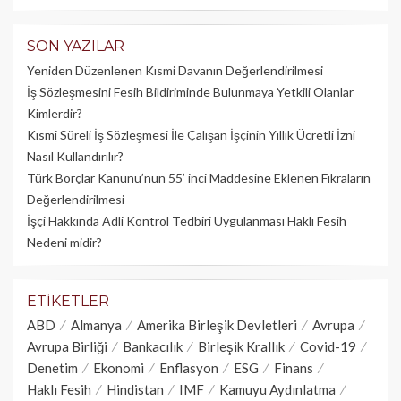
SON YAZILAR
Yeniden Düzenlenen Kısmi Davanın Değerlendirilmesi
İş Sözleşmesini Fesih Bildiriminde Bulunmaya Yetkili Olanlar
Kimlerdir?
Kısmi Süreli İş Sözleşmesi İle Çalışan İşçinin Yıllık Üc­retli İzni
Nasıl Kullandırılır?
Türk Borçlar Kanunu’nun 55’ inci Maddesine Eklenen Fıkraların
Değerlendirilmesi
İşçi Hakkında Adli Kontrol Tedbiri Uygulanması Haklı Fesih
Nedeni midir?
ETIKETLER
ABD
Almanya
Amerika Birleşik Devletleri
Avrupa
Avrupa Birliği
Bankacılık
Birleşik Krallık
Covid-19
Denetim
Ekonomi
Enflasyon
ESG
Finans
Haklı Fesih
Hindistan
IMF
Kamuyu Aydınlatma