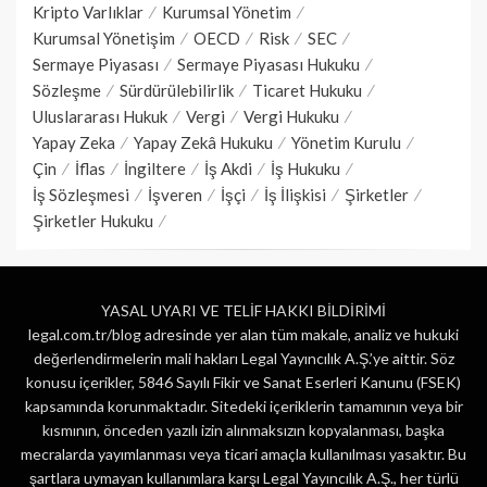
Kripto Varlıklar
Kurumsal Yönetim
Kurumsal Yönetişim
OECD
Risk
SEC
Sermaye Piyasası
Sermaye Piyasası Hukuku
Sözleşme
Sürdürülebilirlik
Ticaret Hukuku
Uluslararası Hukuk
Vergi
Vergi Hukuku
Yapay Zeka
Yapay Zekâ Hukuku
Yönetim Kurulu
Çin
İflas
İngiltere
İş Akdi
İş Hukuku
İş Sözleşmesi
İşveren
İşçi
İş İlişkisi
Şirketler
Şirketler Hukuku
YASAL UYARI VE TELİF HAKKI BİLDİRİMİ
legal.com.tr/blog adresinde yer alan tüm makale, analiz ve hukuki
değerlendirmelerin mali hakları Legal Yayıncılık A.Ş.’ye aittir. Söz
konusu içerikler, 5846 Sayılı Fikir ve Sanat Eserleri Kanunu (FSEK)
kapsamında korunmaktadır. Sitedeki içeriklerin tamamının veya bir
kısmının, önceden yazılı izin alınmaksızın kopyalanması, başka
mecralarda yayımlanması veya ticari amaçla kullanılması yasaktır. Bu
şartlara uymayan kullanımlara karşı Legal Yayıncılık A.Ş., her türlü