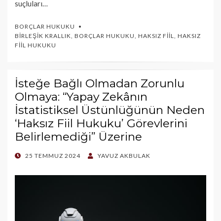
suçluları…
BORÇLAR HUKUKU
BIRLEŞIK KRALLIK
,
BORÇLAR HUKUKU
,
HAKSIZ FIIL
,
HAKSIZ
FIIL HUKUKU
İsteğe Bağlı Olmadan Zorunlu
Olmaya: “Yapay Zekânın
İstatistiksel Üstünlüğünün Neden
‘Haksız Fiil Hukuku’ Görevlerini
Belirlemediği” Üzerine
POSTED
25 TEMMUZ 2024
YAVUZ AKBULAK
ON