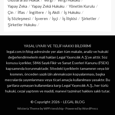
Yapay Zeka
Yapay Zekâ Hukuku
Yönetim Kurulu
Çin
İflas
İngiltere
İş Akdi
İş Hukuku
İş Sözleşmesi
İşveren
İşçi
İş İlişkisi
Şirketler
Şirketler Hukuku
YASAL UYARI VE TELİF HAKKI BİLDİRİMİ
legal.com.tr/blog adresinde yer alan tüm makale, analiz ve hukuki
değerlendirmelerin mali hakları Legal Yayıncılık A.Ş.’ye aittir. Söz
konusu içerikler, 5846 Sayılı Fikir ve Sanat Eserleri Kanunu (FSEK)
kapsamında korunmaktadır. Sitedeki içeriklerin tamamının veya bir
kısmının, önceden yazılı izin alınmaksızın kopyalanması, başka
mecralarda yayımlanması veya ticari amaçla kullanılması yasaktır. Bu
şartlara uymayan kullanımlara karşı Legal Yayıncılık A.Ş., her türlü
hukuki, cezai yaptırım ve maddi, manevi tazminat hakkını saklı tutar.
© Copyright 2026 –
LEGAL BLOG
Wisteria Theme by
WPFriendship
⋅
Powered by
WordPress