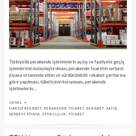
Türkiye’de perakende işletmelerin açılış ve faaliyete geçiş
işlemlerinin kolaylaştırılması, perakende ticaretin serbest
piyasa ortamında etkin ve sürdürülebilir rekabet şartlarına
göre yapılması, tüketicinin korunması, perakende
işletmelerin…
GENEL
HAKSIZ REKABET
,
PERAKENDE TICARET
,
REKABET
,
SATIŞ
,
SERBEST PIYASA
,
STOKÇULUK
,
TICARET