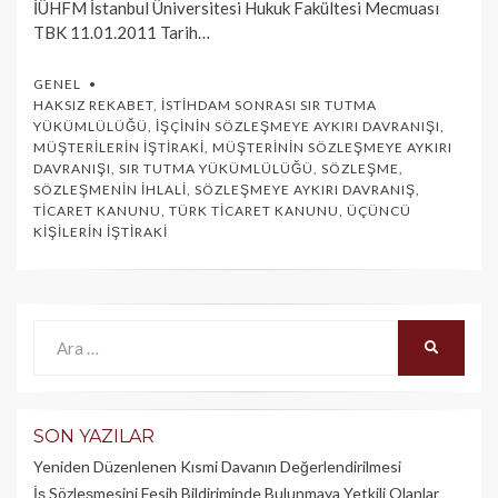
İÜHFM İstanbul Üniversitesi Hukuk Fakültesi Mecmuası
TBK 11.01.2011 Tarih…
GENEL
HAKSIZ REKABET
,
İSTIHDAM SONRASI SIR TUTMA
YÜKÜMLÜLÜĞÜ
,
İŞÇININ SÖZLEŞMEYE AYKIRI DAVRANIŞI
,
MÜŞTERILERIN İŞTIRAKI
,
MÜŞTERININ SÖZLEŞMEYE AYKIRI
DAVRANIŞI
,
SIR TUTMA YÜKÜMLÜLÜĞÜ
,
SÖZLEŞME
,
SÖZLEŞMENIN İHLALI
,
SÖZLEŞMEYE AYKIRI DAVRANIŞ
,
TICARET KANUNU
,
TÜRK TICARET KANUNU
,
ÜÇÜNCÜ
KIŞILERIN İŞTIRAKI
Ara:
ARA
SON YAZILAR
Yeniden Düzenlenen Kısmi Davanın Değerlendirilmesi
İş Sözleşmesini Fesih Bildiriminde Bulunmaya Yetkili Olanlar