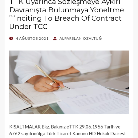
TTK Uyarınca Sözleşmeye Aykırı
Davranışta Bulunmaya Yöneltme
”“Inciting To Breach Of Contract
Under TCC
POSTED
4 AĞUSTOS 2021
ALPARSLAN ÖZALTUĞ
ON
KISALTMALAR Bkz. Bakınız eTTK 29.06.1956 Tarih ve
6762 sayılı mülga Türk Ticaret Kanunu HD Hukuk Dairesi