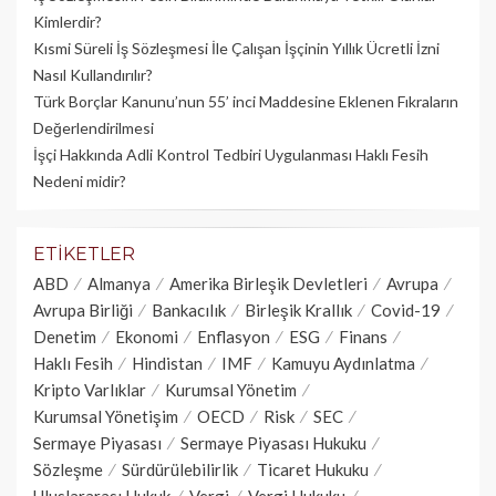
Kimlerdir?
Kısmi Süreli İş Sözleşmesi İle Çalışan İşçinin Yıllık Üc­retli İzni
Nasıl Kullandırılır?
Türk Borçlar Kanunu’nun 55’ inci Maddesine Eklenen Fıkraların
Değerlendirilmesi
İşçi Hakkında Adli Kontrol Tedbiri Uygulanması Haklı Fesih
Nedeni midir?
ETIKETLER
ABD
Almanya
Amerika Birleşik Devletleri
Avrupa
Avrupa Birliği
Bankacılık
Birleşik Krallık
Covid-19
Denetim
Ekonomi
Enflasyon
ESG
Finans
Haklı Fesih
Hindistan
IMF
Kamuyu Aydınlatma
Kripto Varlıklar
Kurumsal Yönetim
Kurumsal Yönetişim
OECD
Risk
SEC
Sermaye Piyasası
Sermaye Piyasası Hukuku
Sözleşme
Sürdürülebilirlik
Ticaret Hukuku
Uluslararası Hukuk
Vergi
Vergi Hukuku