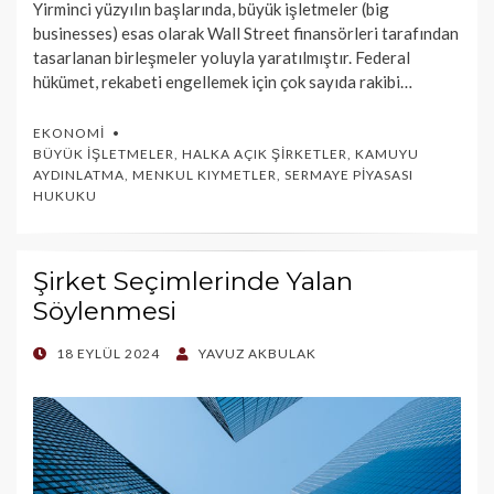
Yirminci yüzyılın başlarında, büyük işletmeler (big
businesses) esas olarak Wall Street finansörleri tarafından
tasarlanan birleşmeler yoluyla yaratılmıştır. Federal
hükümet, rekabeti engellemek için çok sayıda rakibi…
EKONOMI
BÜYÜK İŞLETMELER
,
HALKA AÇIK ŞIRKETLER
,
KAMUYU
AYDINLATMA
,
MENKUL KIYMETLER
,
SERMAYE PIYASASI
HUKUKU
Şirket Seçimlerinde Yalan
Söylenmesi
POSTED
18 EYLÜL 2024
YAVUZ AKBULAK
ON