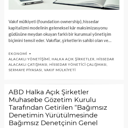
Vakıf mülkiyeti (foundation ownership), hissedar
kapitalizmi modelinin geleneksel kâr maksimizasyonu
güdüsüne meydan okuyan farklı bir kurumsal yönetişim
biçimini temsil eder. Vakıflar, şirketlerin sahibi olan ve…
EKONOMI
ALACAKLI YÖNETIŞIMI
,
HALKA AÇIK ŞIRKETLER
,
HISSEDAR
ALACAKLI ÇATIŞMASI
,
HISSEDAR YÖNETICI ÇALIŞMASI
,
SERMAYE PIYASASI
,
VAKIF MÜLKIYETI
ABD Halka Açık Şirketler
Muhasebe Gözetim Kurulu
Tarafından Getirilen “Bağımsız
Denetimin Yürütülmesinde
Bağımsız Denetçinin Genel