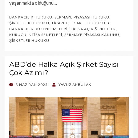
yaşanmakta olduğunu…
BANKACILIK HUKUKU
,
SERMAYE PIYASASI HUKUKU
,
ŞIRKETLER HUKUKU
,
TICARET
,
TICARET HUKUKU
BANKACILIK DÜZENLEMELERI
,
HALKA AÇIK ŞIRKETLER
,
KURUCU İNTIFA SENETLERI
,
SERMAYE PIYASASI KANUNU
,
ŞIRKETLER HUKUKU
ABD’de Halka Açık Şirket Sayısı
Çok Az mı?
POSTED
3 HAZIRAN 2025
YAVUZ AKBULAK
ON