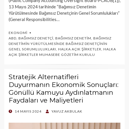
(Public Company Accounting Oversight Board-PCAOB[1]),
13 Mayıs 2024 tarihinde “Bağımsız Denetimin
Yürütülmesinde Bağımsız Denetçinin Genel Sorumlulukları”
(General Responsibilities…
EKONOMI
ABD
,
BAĞIMSIZ DENETÇI
,
BAĞIMSIZ DENETIM
,
BAĞIMSIZ
DENETIMIN YÜRÜTÜLMESINDE BAĞIMSIZ DENETÇININ
GENEL SORUMLULUKLARI
,
HALKA AÇIK ŞIRKETLER
,
HALKA
AÇIK ŞIRKETLER MUHASEBE GÖZETIM KURULU
Stratejik Alternatifleri
Duyurmanın Ekonomik Sonuçları:
Gönüllü Kamuyu Aydınlatmanın
Faydaları ve Maliyetleri
POSTED
14 MAYIS 2024
YAVUZ AKBULAK
ON