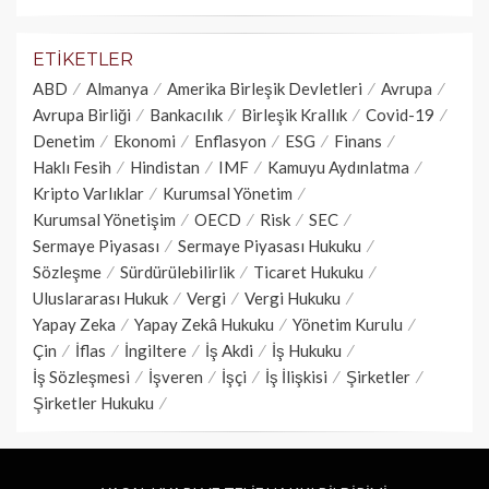
ETIKETLER
ABD
Almanya
Amerika Birleşik Devletleri
Avrupa
Avrupa Birliği
Bankacılık
Birleşik Krallık
Covid-19
Denetim
Ekonomi
Enflasyon
ESG
Finans
Haklı Fesih
Hindistan
IMF
Kamuyu Aydınlatma
Kripto Varlıklar
Kurumsal Yönetim
Kurumsal Yönetişim
OECD
Risk
SEC
Sermaye Piyasası
Sermaye Piyasası Hukuku
Sözleşme
Sürdürülebilirlik
Ticaret Hukuku
Uluslararası Hukuk
Vergi
Vergi Hukuku
Yapay Zeka
Yapay Zekâ Hukuku
Yönetim Kurulu
Çin
İflas
İngiltere
İş Akdi
İş Hukuku
İş Sözleşmesi
İşveren
İşçi
İş İlişkisi
Şirketler
Şirketler Hukuku