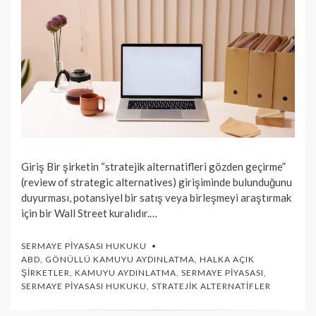
Giriş Bir şirketin “stratejik alternatifleri gözden geçirme”
(review of strategic alternatives) girişiminde bulunduğunu
duyurması, potansiyel bir satış veya birleşmeyi araştırmak
için bir Wall Street kuralıdır.…
SERMAYE PIYASASI HUKUKU
ABD
,
GÖNÜLLÜ KAMUYU AYDINLATMA
,
HALKA AÇIK
ŞIRKETLER
,
KAMUYU AYDINLATMA
,
SERMAYE PIYASASI
,
SERMAYE PIYASASI HUKUKU
,
STRATEJIK ALTERNATIFLER