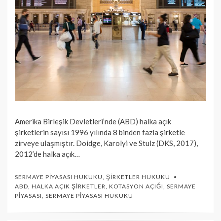
Amerika Birleşik Devletleri’nde (ABD) halka açık
şirketlerin sayısı 1996 yılında 8 binden fazla şirketle
zirveye ulaşmıştır. Doidge, Karolyi ve Stulz (DKS, 2017),
2012’de halka açık…
SERMAYE PIYASASI HUKUKU
,
ŞIRKETLER HUKUKU
ABD
,
HALKA AÇIK ŞIRKETLER
,
KOTASYON AÇIĞI
,
SERMAYE
PIYASASI
,
SERMAYE PIYASASI HUKUKU