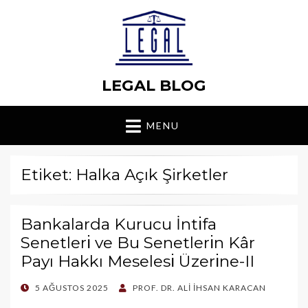
LEGAL BLOG
MENU
Etiket: Halka Açık Şirketler
Bankalarda Kurucu İntı̇fa
Senetlerı̇ ve Bu Senetlerı̇n Kâr
Payı Hakkı Meselesı̇ Üzerı̇ne-II
POSTED
5 AĞUSTOS 2025
PROF. DR. ALI İHSAN KARACAN
ON