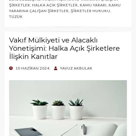
ŞIRKETLER
,
HALKA AÇIK ŞIRKETLER
,
KAMU YARARI
,
KAMU
YARARINA ÇALIŞAN ŞIRKETLER
,
ŞIRKETLER HUKUKU
,
TÜZÜK
Vakıf Mülkiyeti ve Alacaklı
Yönetişimi: Halka Açık Şirketlere
İlişkin Kanıtlar
POSTED
10 HAZIRAN 2024
YAVUZ AKBULAK
ON