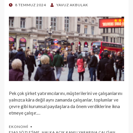
POSTED
8 TEMMUZ 2024
YAVUZ AKBULAK
ON
Pek çok şirket yatırımcılarını, müşterilerini ve çalışanlarını
yalnızca kâra değil aynı zamanda çalışanlar, toplumlar ve
çevre gibi kurumsal paydaşlara da önem verdiklerine ikna
etmeye çalışır.…
EKONOMI
ESAS SÖZLEŞME
,
HALKA AÇIK KAMU YARARINA ÇALIŞAN