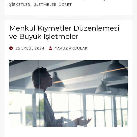
ŞIRKETLER
,
İŞLETMELER
,
ÜCRET
Menkul Kıymetler Düzenlemesi
ve Büyük İşletmeler
POSTED
25 EYLÜL 2024
YAVUZ AKBULAK
ON