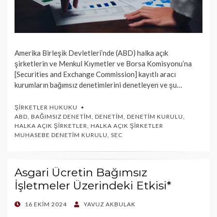
Amerika Birleşik Devletleri’nde (ABD) halka açık
şirketlerin ve Menkul Kıymetler ve Borsa Komisyonu’na
[Securities and Exchange Commission] kayıtlı aracı
kurumların bağımsız denetimlerini denetleyen ve şu…
ŞIRKETLER HUKUKU
ABD
,
BAĞIMSIZ DENETIM
,
DENETIM
,
DENETIM KURULU
,
HALKA AÇIK ŞIRKETLER
,
HALKA AÇIK ŞIRKETLER
MUHASEBE DENETIM KURULU
,
SEC
Asgari Ücretin Bağımsız
İşletmeler Üzerindeki Etkisi*
POSTED
16 EKIM 2024
YAVUZ AKBULAK
ON