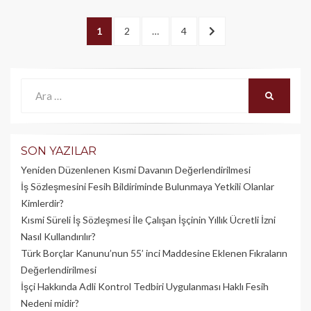
Yazı
PAGE
1
PAGE
2
…
PAGE
4
SONRAKI
dolaşımı
>
Ara:
ARA
SON YAZILAR
Yeniden Düzenlenen Kısmi Davanın Değerlendirilmesi
İş Sözleşmesini Fesih Bildiriminde Bulunmaya Yetkili Olanlar
Kimlerdir?
Kısmi Süreli İş Sözleşmesi İle Çalışan İşçinin Yıllık Üc­retli İzni
Nasıl Kullandırılır?
Türk Borçlar Kanunu’nun 55’ inci Maddesine Eklenen Fıkraların
Değerlendirilmesi
İşçi Hakkında Adli Kontrol Tedbiri Uygulanması Haklı Fesih
Nedeni midir?