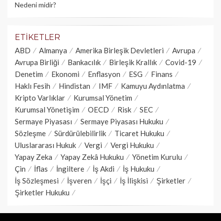
Nedeni midir?
ETIKETLER
ABD
Almanya
Amerika Birleşik Devletleri
Avrupa
Avrupa Birliği
Bankacılık
Birleşik Krallık
Covid-19
Denetim
Ekonomi
Enflasyon
ESG
Finans
Haklı Fesih
Hindistan
IMF
Kamuyu Aydınlatma
Kripto Varlıklar
Kurumsal Yönetim
Kurumsal Yönetişim
OECD
Risk
SEC
Sermaye Piyasası
Sermaye Piyasası Hukuku
Sözleşme
Sürdürülebilirlik
Ticaret Hukuku
Uluslararası Hukuk
Vergi
Vergi Hukuku
Yapay Zeka
Yapay Zekâ Hukuku
Yönetim Kurulu
Çin
İflas
İngiltere
İş Akdi
İş Hukuku
İş Sözleşmesi
İşveren
İşçi
İş İlişkisi
Şirketler
Şirketler Hukuku