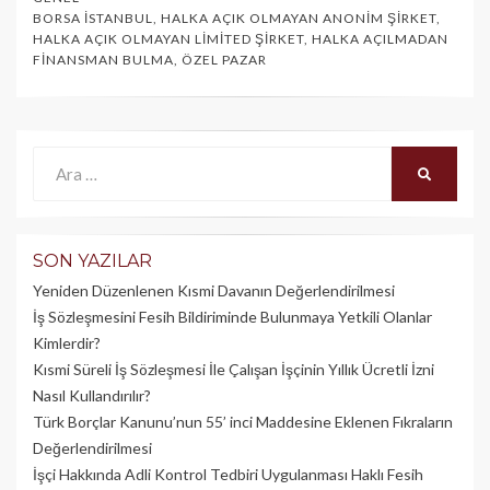
BORSA İSTANBUL
,
HALKA AÇIK OLMAYAN ANONIM ŞIRKET
,
HALKA AÇIK OLMAYAN LIMITED ŞIRKET
,
HALKA AÇILMADAN
FINANSMAN BULMA
,
ÖZEL PAZAR
Ara:
ARA
SON YAZILAR
Yeniden Düzenlenen Kısmi Davanın Değerlendirilmesi
İş Sözleşmesini Fesih Bildiriminde Bulunmaya Yetkili Olanlar
Kimlerdir?
Kısmi Süreli İş Sözleşmesi İle Çalışan İşçinin Yıllık Üc­retli İzni
Nasıl Kullandırılır?
Türk Borçlar Kanunu’nun 55’ inci Maddesine Eklenen Fıkraların
Değerlendirilmesi
İşçi Hakkında Adli Kontrol Tedbiri Uygulanması Haklı Fesih