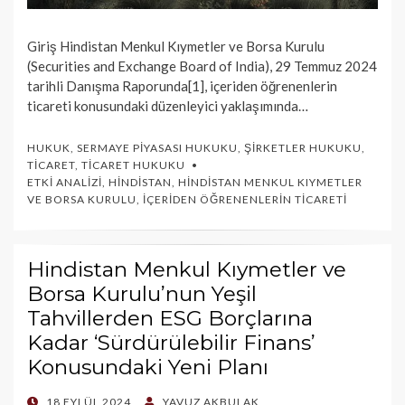
Giriş Hindistan Menkul Kıymetler ve Borsa Kurulu
(Securities and Exchange Board of India), 29 Temmuz 2024
tarihli Danışma Raporunda[1], içeriden öğrenenlerin
ticareti konusundaki düzenleyici yaklaşımında…
HUKUK
,
SERMAYE PIYASASI HUKUKU
,
ŞIRKETLER HUKUKU
,
TICARET
,
TICARET HUKUKU
ETKI ANALIZI
,
HINDISTAN
,
HINDISTAN MENKUL KIYMETLER
VE BORSA KURULU
,
İÇERIDEN ÖĞRENENLERIN TICARETI
Hindistan Menkul Kıymetler ve
Borsa Kurulu’nun Yeşil
Tahvillerden ESG Borçlarına
Kadar ‘Sürdürülebilir Finans’
Konusundaki Yeni Planı
POSTED
18 EYLÜL 2024
YAVUZ AKBULAK