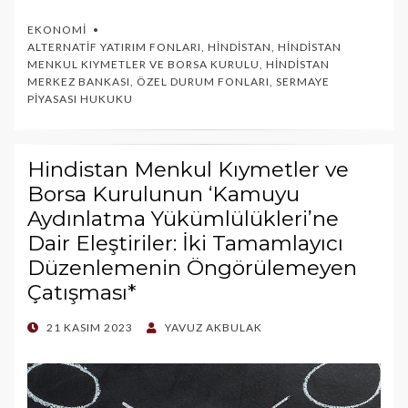
EKONOMI
ALTERNATIF YATIRIM FONLARI
,
HINDISTAN
,
HINDISTAN
MENKUL KIYMETLER VE BORSA KURULU
,
HINDISTAN
MERKEZ BANKASI
,
ÖZEL DURUM FONLARI
,
SERMAYE
PIYASASI HUKUKU
Hindistan Menkul Kıymetler ve
Borsa Kurulunun ‘Kamuyu
Aydınlatma Yükümlülükleri’ne
Dair Eleştiriler: İki Tamamlayıcı
Düzenlemenin Öngörülemeyen
Çatışması*
POSTED
21 KASIM 2023
YAVUZ AKBULAK
ON