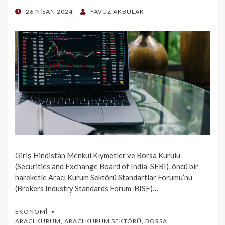
POSTED
26 NISAN 2024
YAVUZ AKBULAK
ON
Giriş Hindistan Menkul Kıymetler ve Borsa Kurulu
(Securities and Exchange Board of India-SEBI), öncü bir
hareketle Aracı Kurum Sektörü Standartlar Forumu’nu
(Brokers Industry Standards Forum-BISF)…
EKONOMI
ARACI KURUM
,
ARACI KURUM SEKTÖRÜ
,
BORSA
,