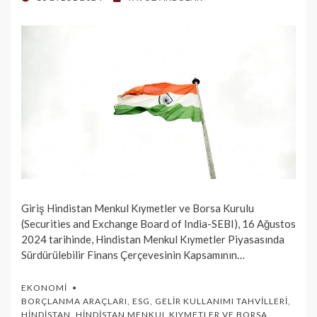
ON
Giriş Hindistan Menkul Kıymetler ve Borsa Kurulu
(Securities and Exchange Board of India-SEBI), 16 Ağustos
2024 tarihinde, Hindistan Menkul Kıymetler Piyasasında
Sürdürülebilir Finans Çerçevesinin Kapsamının…
EKONOMI
BORÇLANMA ARAÇLARI
,
ESG
,
GELIR KULLANIMI TAHVILLERI
,
HINDISTAN
,
HINDISTAN MENKUL KIYMETLER VE BORSA