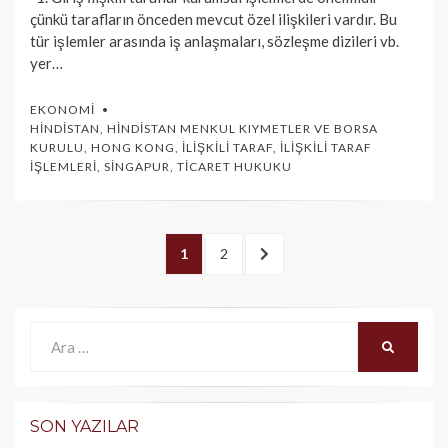
çünkü tarafların önceden mevcut özel ilişkileri vardır. Bu
tür işlemler arasında iş anlaşmaları, sözleşme dizileri vb.
yer…
EKONOMI
HINDISTAN
,
HINDISTAN MENKUL KIYMETLER VE BORSA
KURULU
,
HONG KONG
,
İLIŞKILI TARAF
,
İLIŞKILI TARAF
İŞLEMLERI
,
SINGAPUR
,
TICARET HUKUKU
Yazı
PAGE
1
PAGE
2
SONRAKI
dolaşımı
>
Ara:
ARA
SON YAZILAR