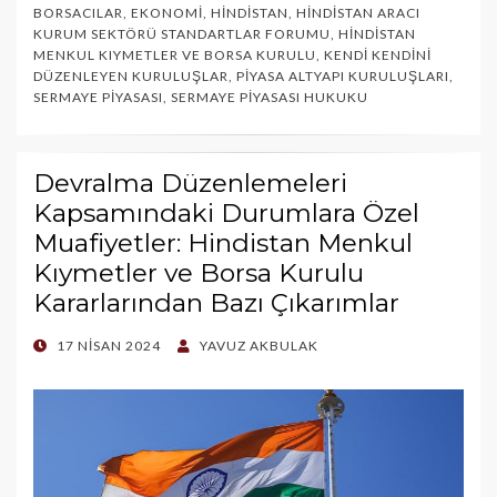
BORSACILAR
,
EKONOMI
,
HINDISTAN
,
HINDISTAN ARACI
KURUM SEKTÖRÜ STANDARTLAR FORUMU
,
HINDISTAN
MENKUL KIYMETLER VE BORSA KURULU
,
KENDI KENDINI
DÜZENLEYEN KURULUŞLAR
,
PIYASA ALTYAPI KURULUŞLARI
,
SERMAYE PIYASASI
,
SERMAYE PIYASASI HUKUKU
Devralma Düzenlemeleri
Kapsamındaki Durumlara Özel
Muafiyetler: Hindistan Menkul
Kıymetler ve Borsa Kurulu
Kararlarından Bazı Çıkarımlar
POSTED
17 NISAN 2024
YAVUZ AKBULAK
ON