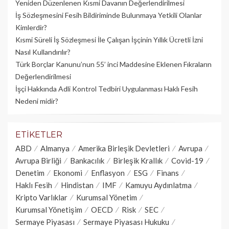
Yeniden Düzenlenen Kısmi Davanın Değerlendirilmesi
İş Sözleşmesini Fesih Bildiriminde Bulunmaya Yetkili Olanlar
Kimlerdir?
Kısmi Süreli İş Sözleşmesi İle Çalışan İşçinin Yıllık Üc­retli İzni
Nasıl Kullandırılır?
Türk Borçlar Kanunu’nun 55’ inci Maddesine Eklenen Fıkraların
Değerlendirilmesi
İşçi Hakkında Adli Kontrol Tedbiri Uygulanması Haklı Fesih
Nedeni midir?
ETIKETLER
ABD
Almanya
Amerika Birleşik Devletleri
Avrupa
Avrupa Birliği
Bankacılık
Birleşik Krallık
Covid-19
Denetim
Ekonomi
Enflasyon
ESG
Finans
Haklı Fesih
Hindistan
IMF
Kamuyu Aydınlatma
Kripto Varlıklar
Kurumsal Yönetim
Kurumsal Yönetişim
OECD
Risk
SEC
Sermaye Piyasası
Sermaye Piyasası Hukuku