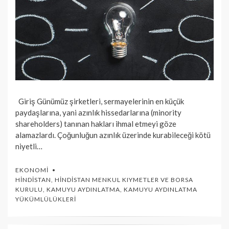
Giriş Günümüz şirketleri, sermayelerinin en küçük
paydaşlarına, yani azınlık hissedarlarına (minority
shareholders) tanınan hakları ihmal etmeyi göze
alamazlardı. Çoğunluğun azınlık üzerinde kurabileceği kötü
niyetli…
EKONOMI
HINDISTAN
,
HINDISTAN MENKUL KIYMETLER VE BORSA
KURULU
,
KAMUYU AYDINLATMA
,
KAMUYU AYDINLATMA
YÜKÜMLÜLÜKLERI