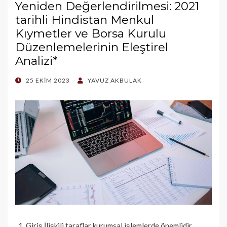
Yeniden Değerlendirilmesi: 2021
tarihli Hindistan Menkul
Kıymetler ve Borsa Kurulu
Düzenlemelerinin Eleştirel
Analizi*
POSTED
25 EKIM 2023
YAVUZ AKBULAK
ON
1. Giriş İlişkili taraflar kurumsal işlemlerde önemlidir