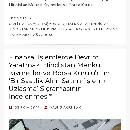
Hindistan Menkul Kıymetler ve Borsa Kurulu…
EKONOMI
GIZLI HALKA ARZ BAŞVURUSU
,
HALKA ARZ
,
HINDISTAN
,
HINDISTAN MENKUL KIYMETLER VE BORSA KURULU
,
ZIMNI
HALKA ARZ BAŞVURUSU
Finansal İşlemlerde Devrim
Yaratmak: Hindistan Menkul
Kıymetler ve Borsa Kurulu’nun
‘Bir Saatlik Alım Satım (İşlem)
Uzlaşma’ Sıçramasının
İncelenmesi*
POSTED
25 EKIM 2023
YAVUZ AKBULAK
ON