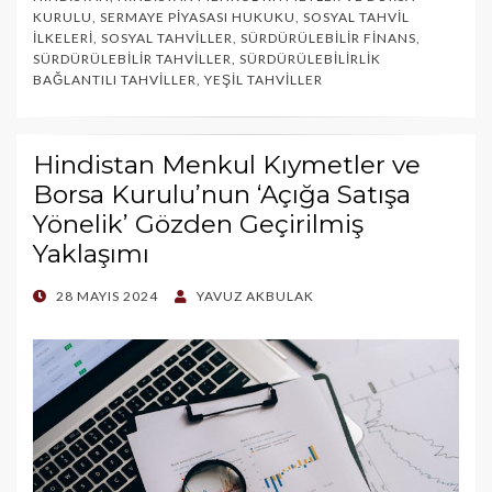
KURULU
,
SERMAYE PIYASASI HUKUKU
,
SOSYAL TAHVIL
İLKELERI
,
SOSYAL TAHVILLER
,
SÜRDÜRÜLEBILIR FINANS
,
SÜRDÜRÜLEBILIR TAHVILLER
,
SÜRDÜRÜLEBILIRLIK
BAĞLANTILI TAHVILLER
,
YEŞIL TAHVILLER
Hindistan Menkul Kıymetler ve
Borsa Kurulu’nun ‘Açığa Satışa
Yönelik’ Gözden Geçirilmiş
Yaklaşımı
POSTED
28 MAYIS 2024
YAVUZ AKBULAK
ON