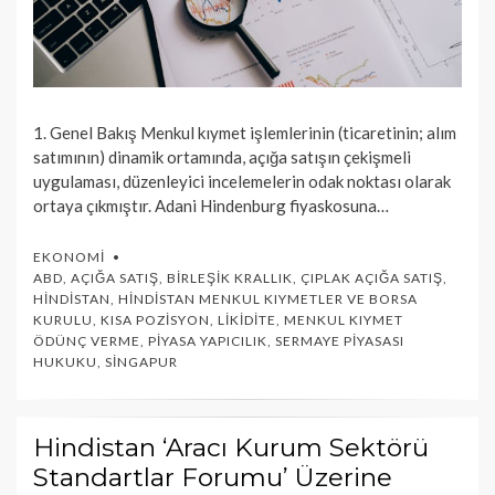
1. Genel Bakış Menkul kıymet işlemlerinin (ticaretinin; alım
satımının) dinamik ortamında, açığa satışın çekişmeli
uygulaması, düzenleyici incelemelerin odak noktası olarak
ortaya çıkmıştır. Adani Hindenburg fiyaskosuna…
EKONOMI
ABD
,
AÇIĞA SATIŞ
,
BIRLEŞIK KRALLIK
,
ÇIPLAK AÇIĞA SATIŞ
,
HINDISTAN
,
HINDISTAN MENKUL KIYMETLER VE BORSA
KURULU
,
KISA POZISYON
,
LIKIDITE
,
MENKUL KIYMET
ÖDÜNÇ VERME
,
PIYASA YAPICILIK
,
SERMAYE PIYASASI
HUKUKU
,
SINGAPUR
Hindistan ‘Aracı Kurum Sektörü
Standartlar Forumu’ Üzerine