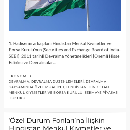
1. Hadisenin arka planı Hindistan Menkul Kıymetler ve
Borsa Kurulu’nun (Securities and Exchange Board of India-
SEBI), 2011 tarihli Devralma Yönetmelikleri [Önemli Hisse
Edinimi ve Devralmalar…
EKONOMI
DEVRALMA
,
DEVRALMA DÜZENLEMELERI
,
DEVRALMA
KAPSAMINDA ÖZEL MUAFIYET
,
HINDISTAN
,
HINDISTAN
MENKUL KIYMETLER VE BORSA KURULU
,
SERMAYE PIYASASI
HUKUKU
‘Özel Durum Fonları’na İlişkin
Hindistan Menkul Kıymetler ve