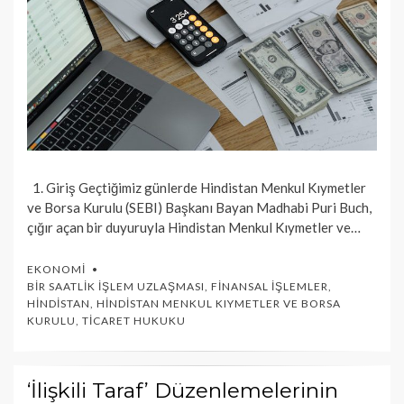
1. Giriş Geçtiğimiz günlerde Hindistan Menkul Kıymetler
ve Borsa Kurulu (SEBI) Başkanı Bayan Madhabi Puri Buch,
çığır açan bir duyuruyla Hindistan Menkul Kıymetler ve…
EKONOMI
BIR SAATLIK İŞLEM UZLAŞMASI
,
FINANSAL İŞLEMLER
,
HINDISTAN
,
HINDISTAN MENKUL KIYMETLER VE BORSA
KURULU
,
TICARET HUKUKU
‘İlişkili Taraf’ Düzenlemelerinin