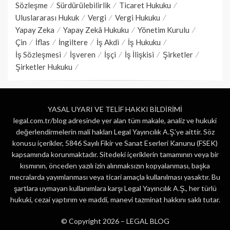
Sözleşme
Sürdürülebilirlik
Ticaret Hukuku
Uluslararası Hukuk
Vergi
Vergi Hukuku
Yapay Zeka
Yapay Zekâ Hukuku
Yönetim Kurulu
Çin
İflas
İngiltere
İş Akdi
İş Hukuku
İş Sözleşmesi
İşveren
İşçi
İş İlişkisi
Şirketler
Şirketler Hukuku
YASAL UYARI VE TELİF HAKKI BİLDİRİMİ
legal.com.tr/blog adresinde yer alan tüm makale, analiz ve hukuki
değerlendirmelerin mali hakları Legal Yayıncılık A.Ş.’ye aittir. Söz
konusu içerikler, 5846 Sayılı Fikir ve Sanat Eserleri Kanunu (FSEK)
kapsamında korunmaktadır. Sitedeki içeriklerin tamamının veya bir
kısmının, önceden yazılı izin alınmaksızın kopyalanması, başka
mecralarda yayımlanması veya ticari amaçla kullanılması yasaktır. Bu
şartlara uymayan kullanımlara karşı Legal Yayıncılık A.Ş., her türlü
hukuki, cezai yaptırım ve maddi, manevi tazminat hakkını saklı tutar.
© Copyright 2026 –
LEGAL BLOG