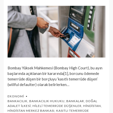
ON
Bombay Yüksek Mahkemesi (Bombay High Court), bu ayın
başlarında açıklanan bir kararında[1], borcunu ödemede
temerrüde düşen bir borçluyu ‘kasıtlı temerrüde düşen’
(willful defaulter) olarak belirlerken…
EKONOMI
BANKACILIK
,
BANKACILIK HUKUKU
,
BANKALAR
,
DOĞAL
ADALET İLKESI
,
HILELI TEMERRÜDE DÜŞENLER
,
HINDISTAN
,
HINDISTAN MERKEZ BANKASI
,
KASITLI TEMERRÜDE