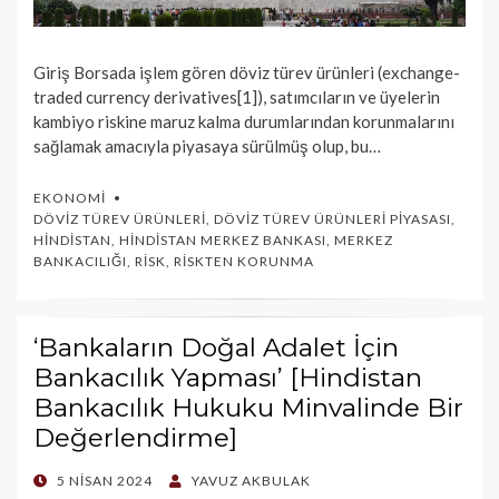
Giriş Borsada işlem gören döviz türev ürünleri (exchange-
traded currency derivatives[1]), satımcıların ve üyelerin
kambiyo riskine maruz kalma durumlarından korunmalarını
sağlamak amacıyla piyasaya sürülmüş olup, bu…
EKONOMI
DÖVIZ TÜREV ÜRÜNLERI
,
DÖVIZ TÜREV ÜRÜNLERI PIYASASI
,
HINDISTAN
,
HINDISTAN MERKEZ BANKASI
,
MERKEZ
BANKACILIĞI
,
RISK
,
RISKTEN KORUNMA
‘Bankaların Doğal Adalet İçin
Bankacılık Yapması’ [Hindistan
Bankacılık Hukuku Minvalinde Bir
Değerlendirme]
POSTED
5 NISAN 2024
YAVUZ AKBULAK