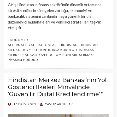
Giriş Hindistan’ın finans sektörünün dinamik ortamında,
stresli kredilerin süregelen zorluğu, ekonomiyi ve
bankacılık sistemini canlandırmaya yönelik bir dizi
düzenleyici müdahaleleri ve yenilikçi stratejileri teşvik
etmiştir.…
EKONOMI
ALTERNATIF YATIRIM FONLARI
,
HINDISTAN
,
HINDISTAN
MENKUL KIYMETLER VE BORSA KURULU
,
HINDISTAN
MERKEZ BANKASI
,
ÖZEL DURUM FONLARI
,
SERMAYE
PIYASASI HUKUKU
Hindistan Merkez Bankası’nın Yol
Gösterici İlkeleri Minvalinde
‘Güvenilir Dijital Kredilendirme’*
POSTED
16 EKIM 2023
YAVUZ AKBULAK
ON