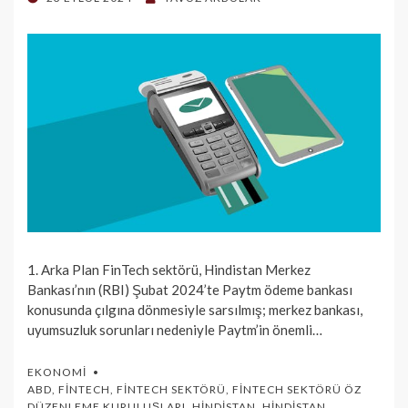
ON
1. Arka Plan FinTech sektörü, Hindistan Merkez
Bankası’nın (RBI) Şubat 2024’te Paytm ödeme bankası
konusunda çılgına dönmesiyle sarsılmış; merkez bankası,
uyumsuzluk sorunları nedeniyle Paytm’in önemli…
EKONOMI
ABD
,
FINTECH
,
FINTECH SEKTÖRÜ
,
FINTECH SEKTÖRÜ ÖZ
DÜZENLEME KURULUŞLARI
,
HINDISTAN
,
HINDISTAN