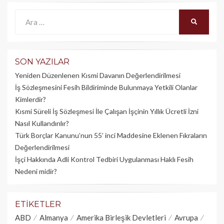
Ara:
ARA
SON YAZILAR
Yeniden Düzenlenen Kısmi Davanın Değerlendirilmesi
İş Sözleşmesini Fesih Bildiriminde Bulunmaya Yetkili Olanlar
Kimlerdir?
Kısmi Süreli İş Sözleşmesi İle Çalışan İşçinin Yıllık Üc­retli İzni
Nasıl Kullandırılır?
Türk Borçlar Kanunu’nun 55’ inci Maddesine Eklenen Fıkraların
Değerlendirilmesi
İşçi Hakkında Adli Kontrol Tedbiri Uygulanması Haklı Fesih
Nedeni midir?
ETIKETLER
ABD
Almanya
Amerika Birleşik Devletleri
Avrupa