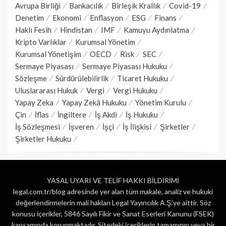
Avrupa Birliği
Bankacılık
Birleşik Krallık
Covid-19
Denetim
Ekonomi
Enflasyon
ESG
Finans
Haklı Fesih
Hindistan
IMF
Kamuyu Aydınlatma
Kripto Varlıklar
Kurumsal Yönetim
Kurumsal Yönetişim
OECD
Risk
SEC
Sermaye Piyasası
Sermaye Piyasası Hukuku
Sözleşme
Sürdürülebilirlik
Ticaret Hukuku
Uluslararası Hukuk
Vergi
Vergi Hukuku
Yapay Zeka
Yapay Zekâ Hukuku
Yönetim Kurulu
Çin
İflas
İngiltere
İş Akdi
İş Hukuku
İş Sözleşmesi
İşveren
İşçi
İş İlişkisi
Şirketler
Şirketler Hukuku
YASAL UYARI VE TELİF HAKKI BİLDİRİMİ
legal.com.tr/blog adresinde yer alan tüm makale, analiz ve hukuki
değerlendirmelerin mali hakları Legal Yayıncılık A.Ş.’ye aittir. Söz
konusu içerikler, 5846 Sayılı Fikir ve Sanat Eserleri Kanunu (FSEK)
kapsamında korunmaktadır. Sitedeki içeriklerin tamamının veya bir