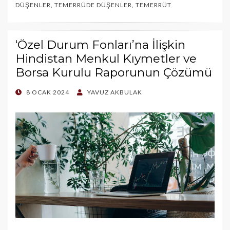
DÜŞENLER
,
TEMERRÜDE DÜŞENLER
,
TEMERRÜT
‘Özel Durum Fonları’na İlişkin
Hindistan Menkul Kıymetler ve
Borsa Kurulu Raporunun Çözümü
POSTED
8 OCAK 2024
YAVUZ AKBULAK
ON