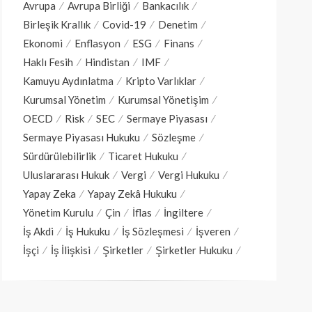
Avrupa
Avrupa Birliği
Bankacılık
Birleşik Krallık
Covid-19
Denetim
Ekonomi
Enflasyon
ESG
Finans
Haklı Fesih
Hindistan
IMF
Kamuyu Aydınlatma
Kripto Varlıklar
Kurumsal Yönetim
Kurumsal Yönetişim
OECD
Risk
SEC
Sermaye Piyasası
Sermaye Piyasası Hukuku
Sözleşme
Sürdürülebilirlik
Ticaret Hukuku
Uluslararası Hukuk
Vergi
Vergi Hukuku
Yapay Zeka
Yapay Zekâ Hukuku
Yönetim Kurulu
Çin
İflas
İngiltere
İş Akdi
İş Hukuku
İş Sözleşmesi
İşveren
İşçi
İş İlişkisi
Şirketler
Şirketler Hukuku