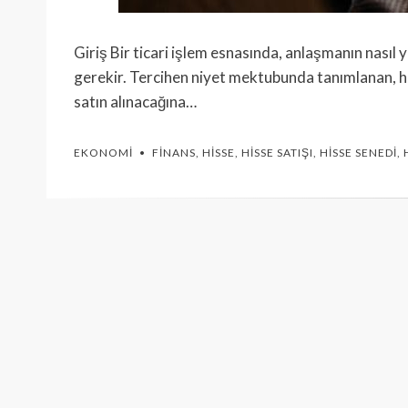
Giriş Bir ticari işlem esnasında, anlaşmanın nasıl
gerekir. Tercihen niyet mektubunda tanımlanan, hi
satın alınacağına…
EKONOMI
FINANS
,
HISSE
,
HISSE SATIŞI
,
HISSE SENEDI
,