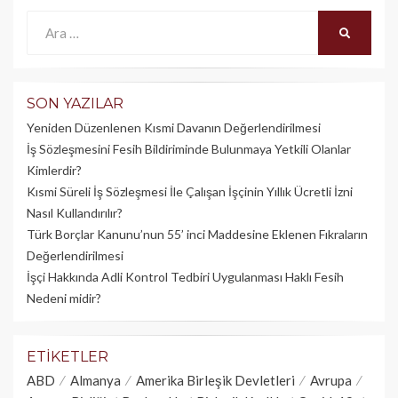
Ara:
ARA
SON YAZILAR
Yeniden Düzenlenen Kısmi Davanın Değerlendirilmesi
İş Sözleşmesini Fesih Bildiriminde Bulunmaya Yetkili Olanlar
Kimlerdir?
Kısmi Süreli İş Sözleşmesi İle Çalışan İşçinin Yıllık Üc­retli İzni
Nasıl Kullandırılır?
Türk Borçlar Kanunu’nun 55’ inci Maddesine Eklenen Fıkraların
Değerlendirilmesi
İşçi Hakkında Adli Kontrol Tedbiri Uygulanması Haklı Fesih
Nedeni midir?
ETIKETLER
ABD
Almanya
Amerika Birleşik Devletleri
Avrupa