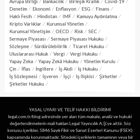
Avrupa Birliği
Bankacılık
Birleşik Krallık
Covid-19
Denetim
Ekonomi
Enflasyon
ESG
Finans
Haklı Fesih
Hindistan
IMF
Kamuyu Aydınlatma
Kripto Varlıklar
Kurumsal Yönetim
Kurumsal Yönetişim
OECD
Risk
SEC
Sermaye Piyasası
Sermaye Piyasası Hukuku
Sözleşme
Sürdürülebilirlik
Ticaret Hukuku
Uluslararası Hukuk
Vergi
Vergi Hukuku
Yapay Zeka
Yapay Zekâ Hukuku
Yönetim Kurulu
Çin
İflas
İngiltere
İş Akdi
İş Hukuku
İş Sözleşmesi
İşveren
İşçi
İş İlişkisi
Şirketler
Şirketler Hukuku
YASAL UYARI VE TELİF HAKKI BİLDİRİMİ
legal.com.tr/blog adresinde yer alan tüm makale, analiz ve hukuki
değerlendirmelerin mali hakları Legal Yayıncılık A.Ş.’ye aittir. Söz
konusu içerikler, 5846 Sayılı Fikir ve Sanat Eserleri Kanunu (FSEK)
kapsamında korunmaktadır. Sitedeki içeriklerin tamamının veya bir