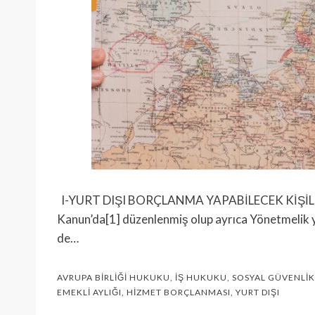
I-YURT DIŞI BORÇLANMA YAPABİLECEK KİŞİLER Y
Kanun’da[1] düzenlenmiş olup ayrıca Yönetmelik 
de…
AVRUPA BIRLIĞI HUKUKU
,
İŞ HUKUKU
,
SOSYAL GÜVENLI
EMEKLI AYLIĞI
,
HIZMET BORÇLANMASI
,
YURT DIŞI