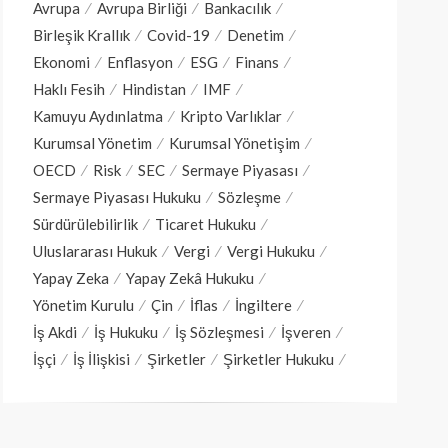
Avrupa
Avrupa Birliği
Bankacılık
Birleşik Krallık
Covid-19
Denetim
Ekonomi
Enflasyon
ESG
Finans
Haklı Fesih
Hindistan
IMF
Kamuyu Aydınlatma
Kripto Varlıklar
Kurumsal Yönetim
Kurumsal Yönetişim
OECD
Risk
SEC
Sermaye Piyasası
Sermaye Piyasası Hukuku
Sözleşme
Sürdürülebilirlik
Ticaret Hukuku
Uluslararası Hukuk
Vergi
Vergi Hukuku
Yapay Zeka
Yapay Zekâ Hukuku
Yönetim Kurulu
Çin
İflas
İngiltere
İş Akdi
İş Hukuku
İş Sözleşmesi
İşveren
İşçi
İş İlişkisi
Şirketler
Şirketler Hukuku