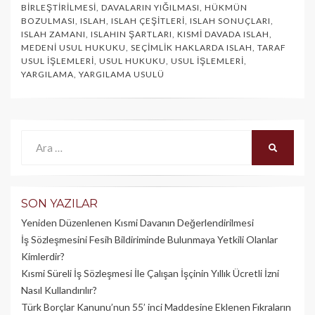
BIRLEŞTIRILMESI
,
DAVALARIN YIĞILMASI
,
HÜKMÜN
BOZULMASI
,
ISLAH
,
ISLAH ÇEŞITLERI
,
ISLAH SONUÇLARI
,
ISLAH ZAMANI
,
ISLAHIN ŞARTLARI
,
KISMI DAVADA ISLAH
,
MEDENI USUL HUKUKU
,
SEÇIMLIK HAKLARDA ISLAH
,
TARAF
USUL İŞLEMLERI
,
USUL HUKUKU
,
USUL İŞLEMLERI
,
YARGILAMA
,
YARGILAMA USULÜ
Ara:
ARA
SON YAZILAR
Yeniden Düzenlenen Kısmi Davanın Değerlendirilmesi
İş Sözleşmesini Fesih Bildiriminde Bulunmaya Yetkili Olanlar
Kimlerdir?
Kısmi Süreli İş Sözleşmesi İle Çalışan İşçinin Yıllık Üc­retli İzni
Nasıl Kullandırılır?
Türk Borçlar Kanunu’nun 55’ inci Maddesine Eklenen Fıkraların