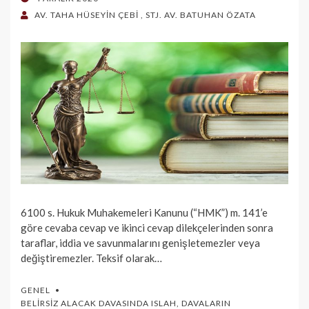
ON
AV. TAHA HÜSEYİN ÇEBİ
,
STJ. AV. BATUHAN ÖZATA
6100 s. Hukuk Muhakemeleri Kanunu (“HMK”) m. 141’e
göre cevaba cevap ve ikinci cevap dilekçelerinden sonra
taraflar, iddia ve savunmalarını genişletemezler veya
değiştiremezler. Teksif olarak…
GENEL
BELIRSIZ ALACAK DAVASINDA ISLAH
,
DAVALARIN