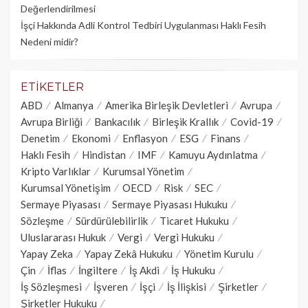
Değerlendirilmesi
İşçi Hakkında Adli Kontrol Tedbiri Uygulanması Haklı Fesih
Nedeni midir?
ETIKETLER
ABD
Almanya
Amerika Birleşik Devletleri
Avrupa
Avrupa Birliği
Bankacılık
Birleşik Krallık
Covid-19
Denetim
Ekonomi
Enflasyon
ESG
Finans
Haklı Fesih
Hindistan
IMF
Kamuyu Aydınlatma
Kripto Varlıklar
Kurumsal Yönetim
Kurumsal Yönetişim
OECD
Risk
SEC
Sermaye Piyasası
Sermaye Piyasası Hukuku
Sözleşme
Sürdürülebilirlik
Ticaret Hukuku
Uluslararası Hukuk
Vergi
Vergi Hukuku
Yapay Zeka
Yapay Zekâ Hukuku
Yönetim Kurulu
Çin
İflas
İngiltere
İş Akdi
İş Hukuku
İş Sözleşmesi
İşveren
İşçi
İş İlişkisi
Şirketler
Şirketler Hukuku