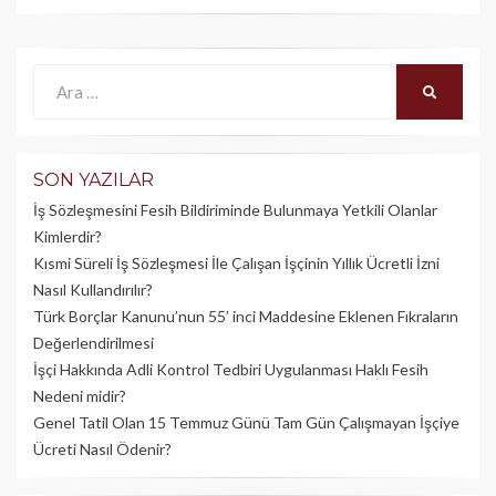
Ara:
ARA
SON YAZILAR
İş Sözleşmesini Fesih Bildiriminde Bulunmaya Yetkili Olanlar
Kimlerdir?
Kısmi Süreli İş Sözleşmesi İle Çalışan İşçinin Yıllık Üc­retli İzni
Nasıl Kullandırılır?
Türk Borçlar Kanunu’nun 55’ inci Maddesine Eklenen Fıkraların
Değerlendirilmesi
İşçi Hakkında Adli Kontrol Tedbiri Uygulanması Haklı Fesih
Nedeni midir?
Genel Tatil Olan 15 Temmuz Günü Tam Gün Çalışmayan İşçiye
Ücreti Nasıl Ödenir?