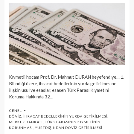
Kıymetli hocam Prof. Dr. Mahmut DURAN beyefendiye… 1.
Bilindiği üzere, ihracat bedellerinin yurda getirilmesine
ilişkin usul ve esaslar, esasen Türk Parası Kıymetini
Koruma Hakkında 32…
GENEL
DÖVIZ
,
İHRACAT BEDELLERININ YURDA GETIRILMESI
,
MERKEZ BANKASI
,
TÜRK PARASININ KIYMETININ
KORUNMASI
,
YURTDIŞINDAN DÖVIZ GETIRILMESI