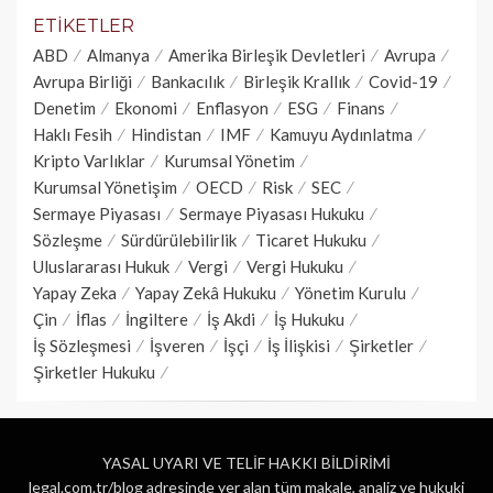
ETIKETLER
ABD
Almanya
Amerika Birleşik Devletleri
Avrupa
Avrupa Birliği
Bankacılık
Birleşik Krallık
Covid-19
Denetim
Ekonomi
Enflasyon
ESG
Finans
Haklı Fesih
Hindistan
IMF
Kamuyu Aydınlatma
Kripto Varlıklar
Kurumsal Yönetim
Kurumsal Yönetişim
OECD
Risk
SEC
Sermaye Piyasası
Sermaye Piyasası Hukuku
Sözleşme
Sürdürülebilirlik
Ticaret Hukuku
Uluslararası Hukuk
Vergi
Vergi Hukuku
Yapay Zeka
Yapay Zekâ Hukuku
Yönetim Kurulu
Çin
İflas
İngiltere
İş Akdi
İş Hukuku
İş Sözleşmesi
İşveren
İşçi
İş İlişkisi
Şirketler
Şirketler Hukuku
YASAL UYARI VE TELİF HAKKI BİLDİRİMİ
legal.com.tr/blog adresinde yer alan tüm makale, analiz ve hukuki