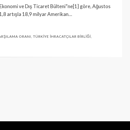
 “Ekonomi ve Dış Ticaret Bülteni”ne[1] göre, Ağustos
1,8 artışla 18,9 milyar Amerikan…
KARŞILAMA ORANI
,
TÜRKIYE İHRACATÇILAR BIRLIĞI
,