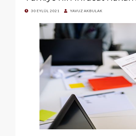
POSTED
30 EYLÜL 2021
YAVUZ AKBULAK
ON