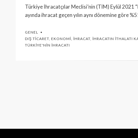
Türkiye İhracatçılar Meclisi’nin (TİM) Eylül 2021
ayında ihracat geçen yılın aynı dönemine göre %5
GENEL
DIŞ TICARET
,
EKONOMI
,
İHRACAT
,
İHRACATIN İTHALATI 
TÜRKIYE'NIN İHRACATI