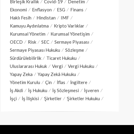
Birleşik Krallık
Covid-19
Denetim
Ekonomi
Enflasyon
ESG
Finans
Haklı Fesih
Hindistan
IMF
Kamuyu Aydınlatma
Kripto Varlıklar
Kurumsal Yönetim
Kurumsal Yönetişim
OECD
Risk
SEC
Sermaye Piyasası
Sermaye Piyasası Hukuku
Sözleşme
Sürdürülebilirlik
Ticaret Hukuku
Uluslararası Hukuk
Vergi
Vergi Hukuku
Yapay Zeka
Yapay Zekâ Hukuku
Yönetim Kurulu
Çin
İflas
İngiltere
İş Akdi
İş Hukuku
İş Sözleşmesi
İşveren
İşçi
İş İlişkisi
Şirketler
Şirketler Hukuku