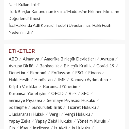
Nasıl Kullandırılır?
Türk Borçlar Kanunu’nun 55’ inci Maddesine Eklenen Fıkraların
Değerlendirilmesi
İşçi Hakkında Adli Kontrol Tedbiri Uygulanması Haklı Fesih
Nedeni midir?
ETIKETLER
ABD
Almanya
Amerika Birleşik Devletleri
Avrupa
Avrupa Birliği
Bankacılık
Birleşik Krallık
Covid-19
Denetim
Ekonomi
Enflasyon
ESG
Finans
Haklı Fesih
Hindistan
IMF
Kamuyu Aydınlatma
Kripto Varlıklar
Kurumsal Yönetim
Kurumsal Yönetişim
OECD
Risk
SEC
Sermaye Piyasası
Sermaye Piyasası Hukuku
Sözleşme
Sürdürülebilirlik
Ticaret Hukuku
Uluslararası Hukuk
Vergi
Vergi Hukuku
Yapay Zeka
Yapay Zekâ Hukuku
Yönetim Kurulu
Çin
İflas
İngiltere
İş Akdi
İş Hukuku