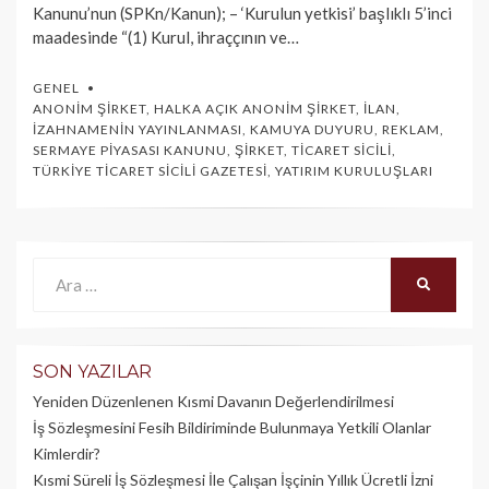
Kanunu’nun (SPKn/Kanun); – ‘Kurulun yetkisi’ başlıklı 5’inci
maadesinde “(1) Kurul, ihraççının ve…
GENEL
ANONIM ŞIRKET
,
HALKA AÇIK ANONIM ŞIRKET
,
İLAN
,
İZAHNAMENIN YAYINLANMASI
,
KAMUYA DUYURU
,
REKLAM
,
SERMAYE PIYASASI KANUNU
,
ŞIRKET
,
TICARET SICILI
,
TÜRKIYE TICARET SICILI GAZETESI
,
YATIRIM KURULUŞLARI
Ara:
ARA
SON YAZILAR
Yeniden Düzenlenen Kısmi Davanın Değerlendirilmesi
İş Sözleşmesini Fesih Bildiriminde Bulunmaya Yetkili Olanlar
Kimlerdir?
Kısmi Süreli İş Sözleşmesi İle Çalışan İşçinin Yıllık Üc­retli İzni