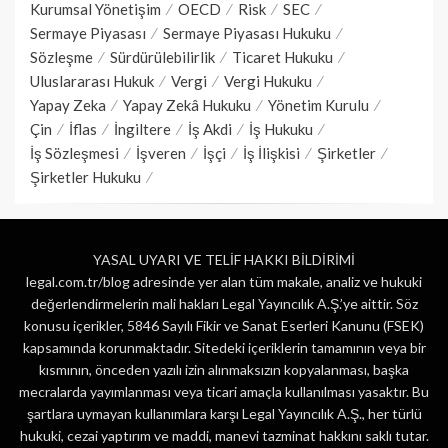
Kurumsal Yönetişim
OECD
Risk
SEC
Sermaye Piyasası
Sermaye Piyasası Hukuku
Sözleşme
Sürdürülebilirlik
Ticaret Hukuku
Uluslararası Hukuk
Vergi
Vergi Hukuku
Yapay Zeka
Yapay Zekâ Hukuku
Yönetim Kurulu
Çin
İflas
İngiltere
İş Akdi
İş Hukuku
İş Sözleşmesi
İşveren
İşçi
İş İlişkisi
Şirketler
Şirketler Hukuku
YASAL UYARI VE TELİF HAKKI BİLDİRİMİ
legal.com.tr/blog adresinde yer alan tüm makale, analiz ve hukuki
değerlendirmelerin mali hakları Legal Yayıncılık A.Ş.’ye aittir. Söz
konusu içerikler, 5846 Sayılı Fikir ve Sanat Eserleri Kanunu (FSEK)
kapsamında korunmaktadır. Sitedeki içeriklerin tamamının veya bir
kısmının, önceden yazılı izin alınmaksızın kopyalanması, başka
mecralarda yayımlanması veya ticari amaçla kullanılması yasaktır. Bu
şartlara uymayan kullanımlara karşı Legal Yayıncılık A.Ş., her türlü
hukuki, cezai yaptırım ve maddi, manevi tazminat hakkını saklı tutar.