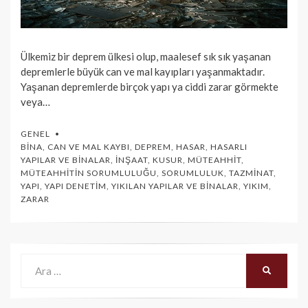
Ülkemiz bir deprem ülkesi olup, maalesef sık sık yaşanan
depremlerle büyük can ve mal kayıpları yaşanmaktadır.
Yaşanan depremlerde birçok yapı ya ciddi zarar görmekte
veya…
GENEL
BINA
,
CAN VE MAL KAYBI
,
DEPREM
,
HASAR
,
HASARLI
YAPILAR VE BINALAR
,
İNŞAAT
,
KUSUR
,
MÜTEAHHIT
,
MÜTEAHHITIN SORUMLULUĞU
,
SORUMLULUK
,
TAZMINAT
,
YAPI
,
YAPI DENETIM
,
YIKILAN YAPILAR VE BINALAR
,
YIKIM
,
ZARAR
Ara:
ARA