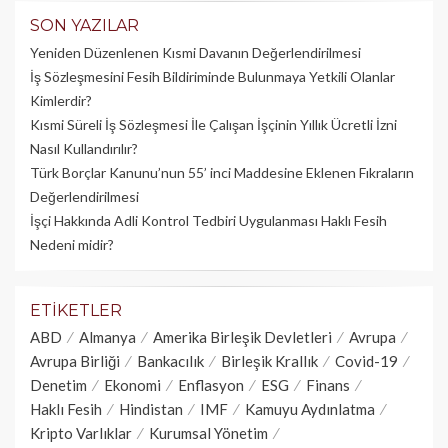
SON YAZILAR
Yeniden Düzenlenen Kısmi Davanın Değerlendirilmesi
İş Sözleşmesini Fesih Bildiriminde Bulunmaya Yetkili Olanlar
Kimlerdir?
Kısmi Süreli İş Sözleşmesi İle Çalışan İşçinin Yıllık Üc­retli İzni
Nasıl Kullandırılır?
Türk Borçlar Kanunu’nun 55’ inci Maddesine Eklenen Fıkraların
Değerlendirilmesi
İşçi Hakkında Adli Kontrol Tedbiri Uygulanması Haklı Fesih
Nedeni midir?
ETIKETLER
ABD
Almanya
Amerika Birleşik Devletleri
Avrupa
Avrupa Birliği
Bankacılık
Birleşik Krallık
Covid-19
Denetim
Ekonomi
Enflasyon
ESG
Finans
Haklı Fesih
Hindistan
IMF
Kamuyu Aydınlatma
Kripto Varlıklar
Kurumsal Yönetim