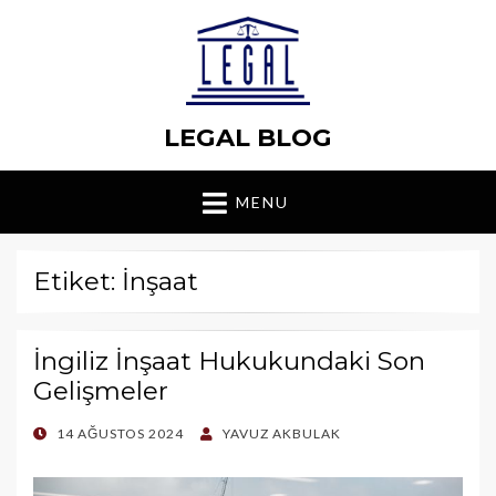
LEGAL BLOG
MENU
Etiket: İnşaat
İngiliz İnşaat Hukukundaki Son
Gelişmeler
POSTED
14 AĞUSTOS 2024
YAVUZ AKBULAK
ON