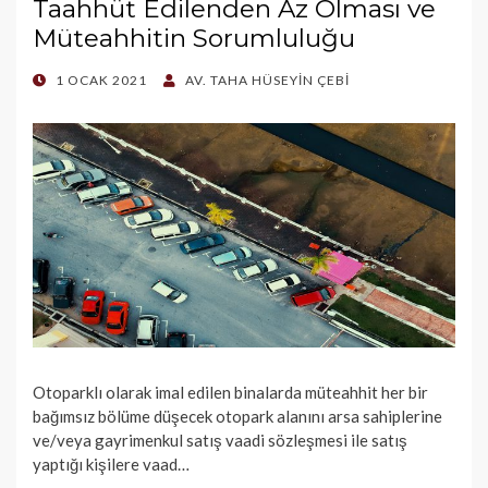
Taahhüt Edilenden Az Olması ve
Müteahhitin Sorumluluğu
POSTED
1 OCAK 2021
AV. TAHA HÜSEYIN ÇEBI
ON
Otoparklı olarak imal edilen binalarda müteahhit her bir
bağımsız bölüme düşecek otopark alanını arsa sahiplerine
ve/veya gayrimenkul satış vaadi sözleşmesi ile satış
yaptığı kişilere vaad…