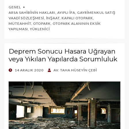
GENEL
ARSA SAHIBININ HAKLARI
,
AYIPLI İFA
,
GAYRIMENKUL SATIŞ
VAADI SÖZLEŞMESI
,
İNŞAAT
,
KAPALI OTOPARK
,
MÜTEAHHIT
,
OTOPARK
,
OTOPARK ALANININ EKSIK
YAPILMASI
,
YÜKLENICI
Deprem Sonucu Hasara Uğrayan
veya Yıkılan Yapılarda Sorumluluk
POSTED
14 ARALIK 2020
AV. TAHA HÜSEYIN ÇEBI
ON