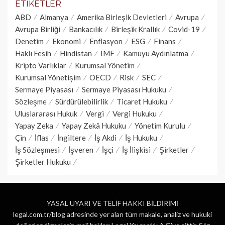
ETIKETLER
ABD
Almanya
Amerika Birleşik Devletleri
Avrupa
Avrupa Birliği
Bankacılık
Birleşik Krallık
Covid-19
Denetim
Ekonomi
Enflasyon
ESG
Finans
Haklı Fesih
Hindistan
IMF
Kamuyu Aydınlatma
Kripto Varlıklar
Kurumsal Yönetim
Kurumsal Yönetişim
OECD
Risk
SEC
Sermaye Piyasası
Sermaye Piyasası Hukuku
Sözleşme
Sürdürülebilirlik
Ticaret Hukuku
Uluslararası Hukuk
Vergi
Vergi Hukuku
Yapay Zeka
Yapay Zekâ Hukuku
Yönetim Kurulu
Çin
İflas
İngiltere
İş Akdi
İş Hukuku
İş Sözleşmesi
İşveren
İşçi
İş İlişkisi
Şirketler
Şirketler Hukuku
YASAL UYARI VE TELİF HAKKI BİLDİRİMİ
legal.com.tr/blog adresinde yer alan tüm makale, analiz ve hukuki