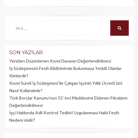
Ara:
ARA
SON YAZILAR
Yeniden Düzenlenen Kısmi Davanın Değerlendirilmesi
İş Sözleşmesini Fesih Bildiriminde Bulunmaya Yetkili Olanlar
Kimlerdir?
Kısmi Süreli İş Sözleşmesi İle Çalışan İşçinin Yıllık Üc­retli İzni
Nasıl Kullandırılır?
Türk Borçlar Kanunu’nun 55’ inci Maddesine Eklenen Fıkraların
Değerlendirilmesi
İşçi Hakkında Adli Kontrol Tedbiri Uygulanması Haklı Fesih
Nedeni midir?