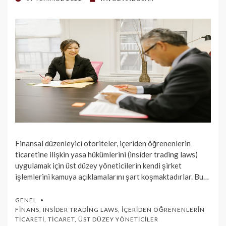
ON
Finansal düzenleyici otoriteler, içeriden öğrenenlerin
ticaretine ilişkin yasa hükümlerini (insider trading laws)
uygulamak için üst düzey yöneticilerin kendi şirket
işlemlerini kamuya açıklamalarını şart koşmaktadırlar. Bu…
GENEL
FINANS
,
INSIDER TRADING LAWS
,
İÇERIDEN ÖĞRENENLERIN
TICARETI
,
TICARET
,
ÜST DÜZEY YÖNETICILER