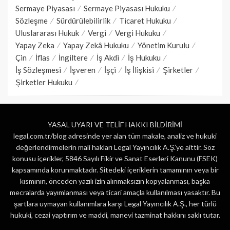
Sermaye Piyasası
Sermaye Piyasası Hukuku
Sözleşme
Sürdürülebilirlik
Ticaret Hukuku
Uluslararası Hukuk
Vergi
Vergi Hukuku
Yapay Zeka
Yapay Zekâ Hukuku
Yönetim Kurulu
Çin
İflas
İngiltere
İş Akdi
İş Hukuku
İş Sözleşmesi
İşveren
İşçi
İş İlişkisi
Şirketler
Şirketler Hukuku
YASAL UYARI VE TELİF HAKKI BİLDİRİMİ
legal.com.tr/blog adresinde yer alan tüm makale, analiz ve hukuki
değerlendirmelerin mali hakları Legal Yayıncılık A.Ş.’ye aittir. Söz
konusu içerikler, 5846 Sayılı Fikir ve Sanat Eserleri Kanunu (FSEK)
kapsamında korunmaktadır. Sitedeki içeriklerin tamamının veya bir
kısmının, önceden yazılı izin alınmaksızın kopyalanması, başka
mecralarda yayımlanması veya ticari amaçla kullanılması yasaktır. Bu
şartlara uymayan kullanımlara karşı Legal Yayıncılık A.Ş., her türlü
hukuki, cezai yaptırım ve maddi, manevi tazminat hakkını saklı tutar.