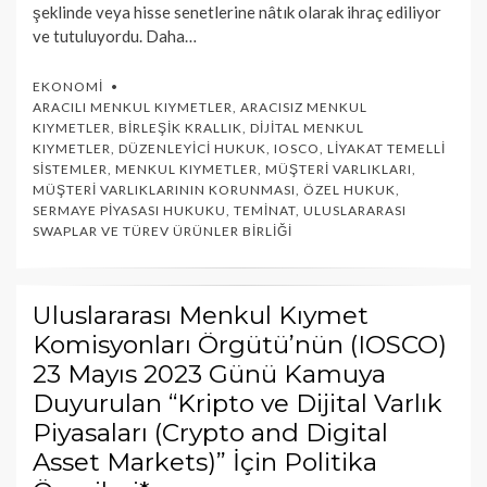
şeklinde veya hisse senetlerine nâtık olarak ihraç ediliyor
ve tutuluyordu. Daha…
EKONOMI
ARACILI MENKUL KIYMETLER
,
ARACISIZ MENKUL
KIYMETLER
,
BIRLEŞIK KRALLIK
,
DIJITAL MENKUL
KIYMETLER
,
DÜZENLEYICI HUKUK
,
IOSCO
,
LIYAKAT TEMELLI
SISTEMLER
,
MENKUL KIYMETLER
,
MÜŞTERI VARLIKLARI
,
MÜŞTERI VARLIKLARININ KORUNMASI
,
ÖZEL HUKUK
,
SERMAYE PIYASASI HUKUKU
,
TEMINAT
,
ULUSLARARASI
SWAPLAR VE TÜREV ÜRÜNLER BIRLIĞI
Uluslararası Menkul Kıymet
Komisyonları Örgütü’nün (IOSCO)
23 Mayıs 2023 Günü Kamuya
Duyurulan “Kripto ve Dijital Varlık
Piyasaları (Crypto and Digital
Asset Markets)” İçin Politika