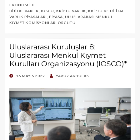
EKONOMI
DIJITAL VARLIK
,
IOSCO
,
KRIPTO VARLIK
,
KRIPTO VE DIJITAL
VARLIK PIYASALARI
,
PIYASA
,
ULUSLARARASI MENKUL
KIYMET KOMISYONLARI ÖRGÜTÜ
Uluslararası Kuruluşlar 8:
Uluslararası Menkul Kıymet
Kurulları Organizasyonu (IOSCO)*
POSTED
16 MAYIS 2022
YAVUZ AKBULAK
ON