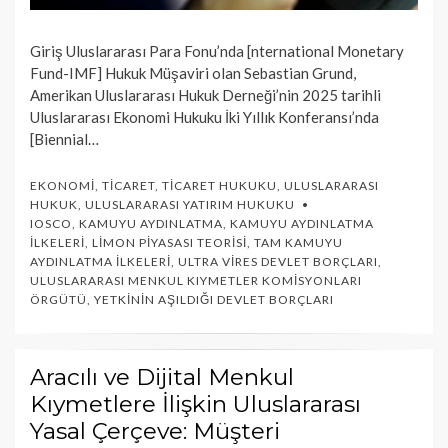
Giriş Uluslararası Para Fonu’nda [nternational Monetary
Fund-IMF] Hukuk Müşaviri olan Sebastian Grund,
Amerikan Uluslararası Hukuk Derneği’nin 2025 tarihli
Uluslararası Ekonomi Hukuku İki Yıllık Konferansı’nda
[Biennial…
EKONOMI
,
TICARET
,
TICARET HUKUKU
,
ULUSLARARASI
HUKUK
,
ULUSLARARASI YATIRIM HUKUKU
IOSCO
,
KAMUYU AYDINLATMA
,
KAMUYU AYDINLATMA
İLKELERI
,
LIMON PIYASASI TEORISI
,
TAM KAMUYU
AYDINLATMA İLKELERI
,
ULTRA VIRES DEVLET BORÇLARI
,
ULUSLARARASI MENKUL KIYMETLER KOMISYONLARI
ÖRGÜTÜ
,
YETKININ AŞILDIĞI DEVLET BORÇLARI
Aracılı ve Dijital Menkul
Kıymetlere İlişkin Uluslararası
Yasal Çerçeve: Müşteri