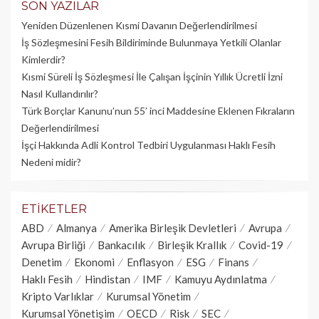
SON YAZILAR
Yeniden Düzenlenen Kısmi Davanın Değerlendirilmesi
İş Sözleşmesini Fesih Bildiriminde Bulunmaya Yetkili Olanlar
Kimlerdir?
Kısmi Süreli İş Sözleşmesi İle Çalışan İşçinin Yıllık Üc­retli İzni
Nasıl Kullandırılır?
Türk Borçlar Kanunu’nun 55’ inci Maddesine Eklenen Fıkraların
Değerlendirilmesi
İşçi Hakkında Adli Kontrol Tedbiri Uygulanması Haklı Fesih
Nedeni midir?
ETIKETLER
ABD
Almanya
Amerika Birleşik Devletleri
Avrupa
Avrupa Birliği
Bankacılık
Birleşik Krallık
Covid-19
Denetim
Ekonomi
Enflasyon
ESG
Finans
Haklı Fesih
Hindistan
IMF
Kamuyu Aydınlatma
Kripto Varlıklar
Kurumsal Yönetim
Kurumsal Yönetişim
OECD
Risk
SEC