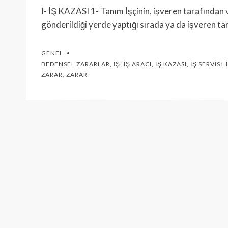
I- İŞ KAZASI 1- Tanım İşçinin, işveren tarafından v
gönderildiği yerde yaptığı sırada ya da işveren ta
GENEL
BEDENSEL ZARARLAR
,
İŞ
,
İŞ ARACI
,
İŞ KAZASI
,
İŞ SERVISI
,
ZARAR
,
ZARAR