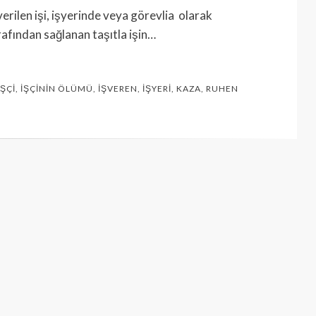
erilen işi, işyerinde veya görevlia olarak
rafından sağlanan taşıtla işin…
İŞÇI
,
İŞÇININ ÖLÜMÜ
,
İŞVEREN
,
İŞYERI
,
KAZA
,
RUHEN