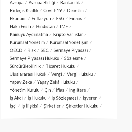
Avrupa
Avrupa Birliği
Bankacılık
Birleşik Krallık
Covid-19
Denetim
Ekonomi
Enflasyon
ESG
Finans
Haklı Fesih
Hindistan
IMF
Kamuyu Aydınlatma
Kripto Varlıklar
Kurumsal Yönetim
Kurumsal Yönetişim
OECD
Risk
SEC
Sermaye Piyasası
Sermaye Piyasası Hukuku
Sözleşme
Sürdürülebilirlik
Ticaret Hukuku
Uluslararası Hukuk
Vergi
Vergi Hukuku
Yapay Zeka
Yapay Zekâ Hukuku
Yönetim Kurulu
Çin
İflas
İngiltere
İş Akdi
İş Hukuku
İş Sözleşmesi
İşveren
İşçi
İş İlişkisi
Şirketler
Şirketler Hukuku