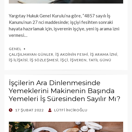
Yargıtay Hukuk Genel Kurulu’na göre, “4857 sayılı İş
Kanunu’nun 27 nci maddesinde; işçiyi fesihten sonraki
hayata hazırlamak için, işverenin işçiye, yeni iş arama izni
vermesi…
GENEL
ÇALIŞILMAYAN GÜNLER
,
İŞ AKDININ FESHI
,
İŞ ARAMA İZNI
,
İŞ İLIŞKISI
,
İŞ SÖZLEŞMESI
,
İŞÇI
,
İŞVEREN
,
TATIL GÜNÜ
İşçilerin Ara Dinlenmesinde
Yemeklerini Makinenin Başında
Yemeleri İş Süresinden Sayılır Mı?
POSTED
17 ŞUBAT 2022
LÜTFI İNCIROĞLU
ON