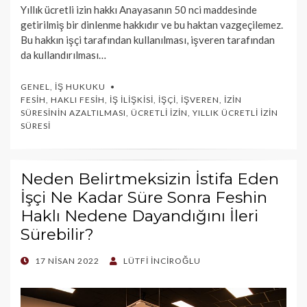
Yıllık ücretli izin hakkı Anayasanın 50 nci maddesinde
getirilmiş bir dinlenme hakkıdır ve bu haktan vazgeçilemez.
Bu hakkın işçi tarafından kullanılması, işveren tarafından
da kullandırılması…
GENEL
,
İŞ HUKUKU
FESIH
,
HAKLI FESIH
,
İŞ İLIŞKISI
,
İŞÇI
,
İŞVEREN
,
İZIN
SÜRESININ AZALTILMASI
,
ÜCRETLI İZIN
,
YILLIK ÜCRETLI İZIN
SÜRESI
Neden Belirtmeksizin İstifa Eden
İşçi Ne Kadar Süre Sonra Feshin
Haklı Nedene Dayandığını İleri
Sürebilir?
POSTED
17 NISAN 2022
LÜTFI İNCIROĞLU
ON