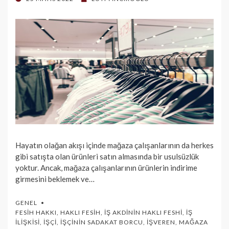
ON
Hayatın olağan akışı içinde mağaza çalışanlarının da herkes
gibi satışta olan ürünleri satın almasında bir usulsüzlük
yoktur. Ancak, mağaza çalışanlarının ürünlerin indirime
girmesini beklemek ve…
GENEL
FESIH HAKKI
,
HAKLI FESIH
,
İŞ AKDININ HAKLI FESHI
,
İŞ
İLIŞKISI
,
İŞÇI
,
İŞÇININ SADAKAT BORCU
,
İŞVEREN
,
MAĞAZA