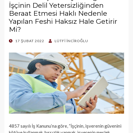
İşçinin Delil Yetersizliğinden
Beraat Etmesi Haklı Nedenle
Yapılan Feshi Haksız Hale Getirir
Mi?
POSTED
17 ŞUBAT 2022
LÜTFI İNCIROĞLU
ON
4857 sayılı İş Kanunu’na göre, “İşçinin, işverenin güvenini
kötüye kullanmak, hırsızlık yapmak, işverenin meslek