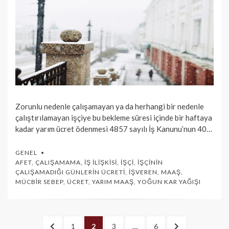
Zorunlu nedenle çalışamayan ya da herhangi bir nedenle
çalıştırılamayan işçiye bu bekleme süresi içinde bir haftaya
kadar yarım ücret ödenmesi 4857 sayılı İş Kanunu’nun 40…
GENEL
AFET
,
ÇALIŞAMAMA
,
İŞ İLIŞKISI
,
İŞÇI
,
İŞÇININ
ÇALIŞAMADIĞI GÜNLERIN ÜCRETI
,
İŞVEREN
,
MAAŞ
,
MÜCBIR SEBEP
,
ÜCRET
,
YARIM MAAŞ
,
YOĞUN KAR YAĞIŞI
Yazı
<
PAGE
1
PAGE
2
PAGE
3
…
PAGE
6
SONRAKI