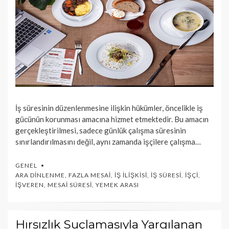
İş süresinin düzenlenmesine ilişkin hükümler, öncelikle iş
gücünün korunması amacına hizmet etmektedir. Bu amacın
gerçekleştirilmesi, sadece günlük çalışma süresinin
sınırlandırılmasını değil, aynı zamanda işçilere çalışma…
GENEL
ARA DINLENME
,
FAZLA MESAI
,
İŞ İLIŞKISI
,
İŞ SÜRESI
,
İŞÇI
,
İŞVEREN
,
MESAI SÜRESI
,
YEMEK ARASI
Hırsızlık Suçlamasıyla Yargılanan