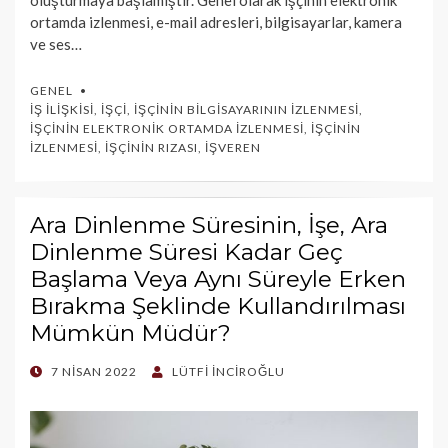
oluşturmaya başlamıştır. Genel olarak işçinin elektronik
ortamda izlenmesi, e-mail adresleri, bilgisayarlar, kamera
ve ses…
GENEL
İŞ İLIŞKISI
,
İŞÇI
,
İŞÇININ BILGISAYARININ İZLENMESI
,
İŞÇININ ELEKTRONIK ORTAMDA İZLENMESI
,
İŞÇININ
İZLENMESI
,
İŞÇININ RIZASI
,
İŞVEREN
Ara Dinlenme Süresinin, İşe, Ara
Dinlenme Süresi Kadar Geç
Başlama Veya Aynı Süreyle Erken
Bırakma Şeklinde Kullandırılması
Mümkün Müdür?
POSTED
7 NISAN 2022
LÜTFI İNCIROĞLU
ON