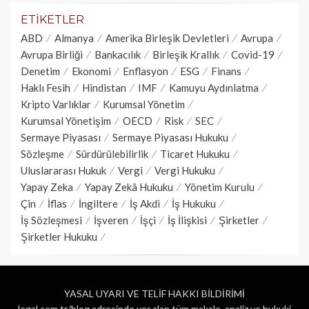
ETIKETLER
ABD
Almanya
Amerika Birleşik Devletleri
Avrupa
Avrupa Birliği
Bankacılık
Birleşik Krallık
Covid-19
Denetim
Ekonomi
Enflasyon
ESG
Finans
Haklı Fesih
Hindistan
IMF
Kamuyu Aydınlatma
Kripto Varlıklar
Kurumsal Yönetim
Kurumsal Yönetişim
OECD
Risk
SEC
Sermaye Piyasası
Sermaye Piyasası Hukuku
Sözleşme
Sürdürülebilirlik
Ticaret Hukuku
Uluslararası Hukuk
Vergi
Vergi Hukuku
Yapay Zeka
Yapay Zekâ Hukuku
Yönetim Kurulu
Çin
İflas
İngiltere
İş Akdi
İş Hukuku
İş Sözleşmesi
İşveren
İşçi
İş İlişkisi
Şirketler
Şirketler Hukuku
YASAL UYARI VE TELİF HAKKI BİLDİRİMİ
legal.com.tr/blog adresinde yer alan tüm makale, analiz ve hukuki