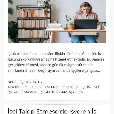
İş süresinin düzenlenmesine ilişkin hükümler, öncelikle iş
gücünün korunması amacına hizmet etmektedir. Bu amacın
gerçekleştirilmesi, sadece günlük çalışma süresinin
sınırlandırılmasını değil, aynı zamanda işçilere çalışma…
GENEL
,
İŞ HUKUKU
ARA DINLEME SÜRESI
,
DINLENME SÜRESI
,
İŞ İLIŞKISI
,
İŞÇI
,
İŞE GEÇ BAŞLAMA
,
İŞI GEÇ BIRAKMA
,
İŞVEREN
İşçi Talep Etmese de İşveren İş