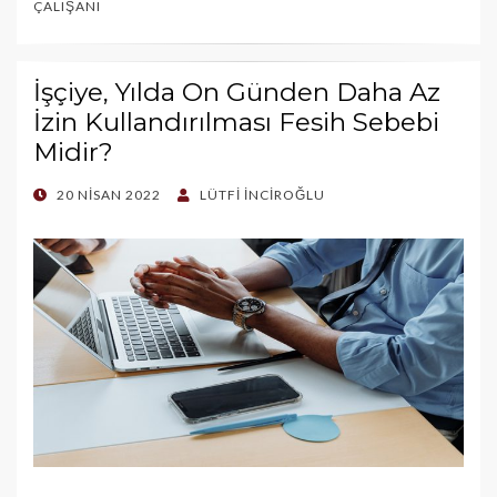
ÇALIŞANI
İşçiye, Yılda On Günden Daha Az
İzin Kullandırılması Fesih Sebebi
Midir?
POSTED
20 NISAN 2022
LÜTFI İNCIROĞLU
ON