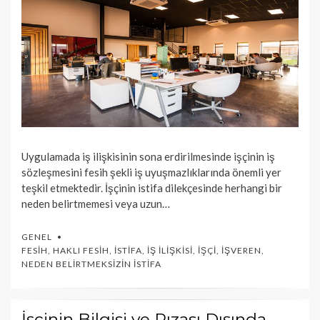
Uygulamada iş ilişkisinin sona erdirilmesinde işçinin iş
sözleşmesini fesih şekli iş uyuşmazlıklarında önemli yer
teşkil etmektedir. İşçinin istifa dilekçesinde herhangi bir
neden belirtmemesi veya uzun…
GENEL
FESIH
,
HAKLI FESIH
,
İSTIFA
,
İŞ İLIŞKISI
,
İŞÇI
,
İŞVEREN
,
NEDEN BELIRTMEKSIZIN İSTIFA
İşçinin Bilgisi ve Rızası Dışında