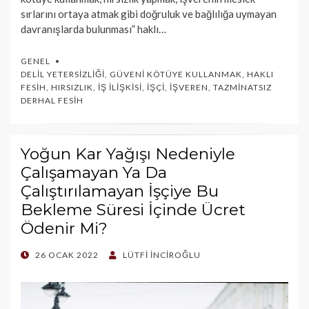
sırlarını ortaya atmak gibi doğruluk ve bağlılığa uymayan
davranışlarda bulunması” haklı…
GENEL
DELIL YETERSIZLIĞI
,
GÜVENI KÖTÜYE KULLANMAK
,
HAKLI
FESIH
,
HIRSIZLIK
,
İŞ İLIŞKISI
,
İŞÇI
,
İŞVEREN
,
TAZMINATSIZ
DERHAL FESIH
Yoğun Kar Yağışı Nedeniyle
Çalışamayan Ya Da
Çalıştırılamayan İşçiye Bu
Bekleme Süresi İçinde Ücret
Ödenir Mi?
POSTED
26 OCAK 2022
LÜTFI İNCIROĞLU
ON