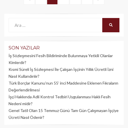
dolaşımı
ÖNCEKI
>
Ara:
ARA
SON YAZILAR
İş Sözleşmesini Fesih Bildiriminde Bulunmaya Yetkili Olanlar
Kimlerdir?
Kısmi Süreli İş Sözleşmesi İle Çalışan İşçinin Yıllık Üc­retli İzni
Nasıl Kullandırılır?
Türk Borçlar Kanunu’nun 55’ inci Maddesine Eklenen Fıkraların
Değerlendirilmesi
İşçi Hakkında Adli Kontrol Tedbiri Uygulanması Haklı Fesih
Nedeni midir?
Genel Tatil Olan 15 Temmuz Günü Tam Gün Çalışmayan İşçiye
Ücreti Nasıl Ödenir?