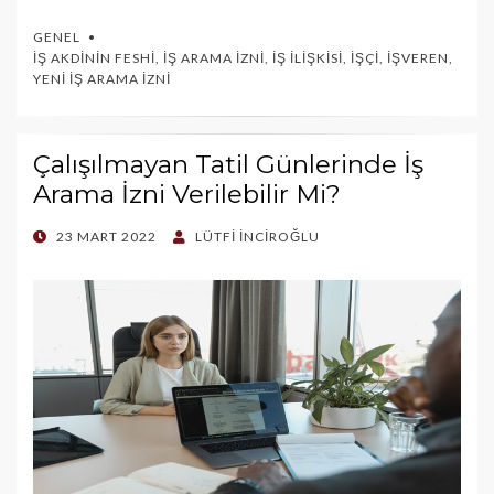
GENEL
İŞ AKDININ FESHI
,
İŞ ARAMA İZNI
,
İŞ İLIŞKISI
,
İŞÇI
,
İŞVEREN
,
YENI İŞ ARAMA İZNI
Çalışılmayan Tatil Günlerinde İş
Arama İzni Verilebilir Mi?
POSTED
23 MART 2022
LÜTFI İNCIROĞLU
ON