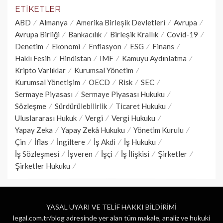
ETIKETLER
ABD
Almanya
Amerika Birleşik Devletleri
Avrupa
Avrupa Birliği
Bankacılık
Birleşik Krallık
Covid-19
Denetim
Ekonomi
Enflasyon
ESG
Finans
Haklı Fesih
Hindistan
IMF
Kamuyu Aydınlatma
Kripto Varlıklar
Kurumsal Yönetim
Kurumsal Yönetişim
OECD
Risk
SEC
Sermaye Piyasası
Sermaye Piyasası Hukuku
Sözleşme
Sürdürülebilirlik
Ticaret Hukuku
Uluslararası Hukuk
Vergi
Vergi Hukuku
Yapay Zeka
Yapay Zekâ Hukuku
Yönetim Kurulu
Çin
İflas
İngiltere
İş Akdi
İş Hukuku
İş Sözleşmesi
İşveren
İşçi
İş İlişkisi
Şirketler
Şirketler Hukuku
YASAL UYARI VE TELİF HAKKI BİLDİRİMİ
legal.com.tr/blog adresinde yer alan tüm makale, analiz ve hukuki