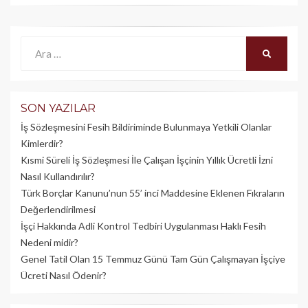
Ara:
ARA
SON YAZILAR
İş Sözleşmesini Fesih Bildiriminde Bulunmaya Yetkili Olanlar
Kimlerdir?
Kısmi Süreli İş Sözleşmesi İle Çalışan İşçinin Yıllık Üc­retli İzni
Nasıl Kullandırılır?
Türk Borçlar Kanunu’nun 55’ inci Maddesine Eklenen Fıkraların
Değerlendirilmesi
İşçi Hakkında Adli Kontrol Tedbiri Uygulanması Haklı Fesih
Nedeni midir?
Genel Tatil Olan 15 Temmuz Günü Tam Gün Çalışmayan İşçiye
Ücreti Nasıl Ödenir?