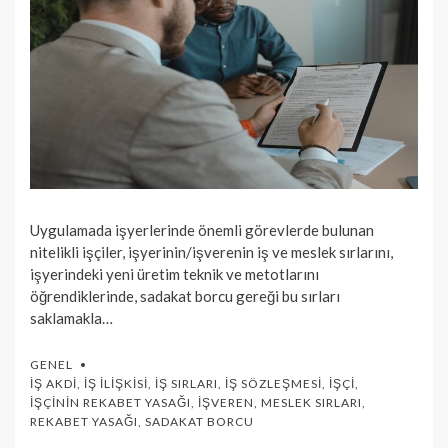
Uygulamada işyerlerinde önemli görevlerde bulunan
nitelikli işçiler, işyerinin/işverenin iş ve meslek sırlarını,
işyerindeki yeni üretim teknik ve metotlarını
öğrendiklerinde, sadakat borcu gereği bu sırları
saklamakla…
GENEL
İŞ AKDI
,
İŞ İLIŞKISI
,
İŞ SIRLARI
,
İŞ SÖZLEŞMESI
,
İŞÇI
,
İŞÇININ REKABET YASAĞI
,
İŞVEREN
,
MESLEK SIRLARI
,
REKABET YASAĞI
,
SADAKAT BORCU