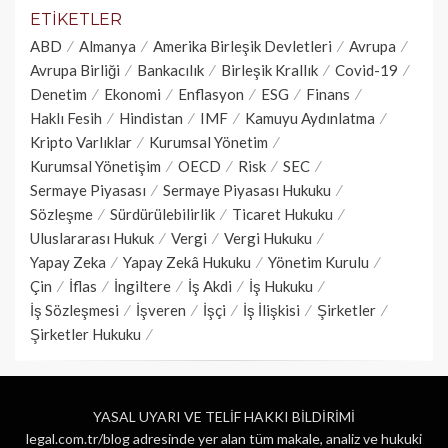
ETIKETLER
ABD
Almanya
Amerika Birleşik Devletleri
Avrupa
Avrupa Birliği
Bankacılık
Birleşik Krallık
Covid-19
Denetim
Ekonomi
Enflasyon
ESG
Finans
Haklı Fesih
Hindistan
IMF
Kamuyu Aydınlatma
Kripto Varlıklar
Kurumsal Yönetim
Kurumsal Yönetişim
OECD
Risk
SEC
Sermaye Piyasası
Sermaye Piyasası Hukuku
Sözleşme
Sürdürülebilirlik
Ticaret Hukuku
Uluslararası Hukuk
Vergi
Vergi Hukuku
Yapay Zeka
Yapay Zekâ Hukuku
Yönetim Kurulu
Çin
İflas
İngiltere
İş Akdi
İş Hukuku
İş Sözleşmesi
İşveren
İşçi
İş İlişkisi
Şirketler
Şirketler Hukuku
YASAL UYARI VE TELİF HAKKI BİLDİRİMİ
legal.com.tr/blog adresinde yer alan tüm makale, analiz ve hukuki