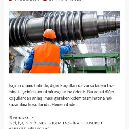
ON
İşçinin ölümü halinde, diğer koşulları da varsa kıdem taz­
minatı işçinin kanuni mirasçılarına ödenir. Buradaki diğer
koşullardan anla­şılması gereken kıdem tazminatına hak
kazanılma koşullarıdır. Hemen ifade…
İŞ HUKUKU
İŞÇI
,
İŞÇININ ÖLMESI
,
KIDEM TAZMINATI
,
KUSURLU
HAREKET
,
MIRASÇILAR