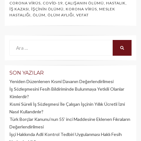
CORONA VIRÜS
,
COVID-19
,
ÇALIŞANIN ÖLÜMÜ
,
HASTALIK
,
İŞ KAZASI
,
İŞÇININ ÖLÜMÜ
,
KORONA VIRÜS
,
MESLEK
HASTALIĞI
,
ÖLÜM
,
ÖLÜM AYLIĞI
,
VEFAT
Ara:
ARA
SON YAZILAR
Yeniden Düzenlenen Kısmi Davanın Değerlendirilmesi
İş Sözleşmesini Fesih Bildiriminde Bulunmaya Yetkili Olanlar
Kimlerdir?
Kısmi Süreli İş Sözleşmesi İle Çalışan İşçinin Yıllık Üc­retli İzni
Nasıl Kullandırılır?
Türk Borçlar Kanunu’nun 55’ inci Maddesine Eklenen Fıkraların
Değerlendirilmesi
İşçi Hakkında Adli Kontrol Tedbiri Uygulanması Haklı Fesih