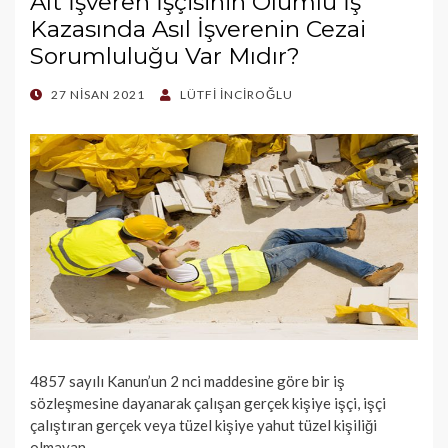
Alt İşveren İşçisinin Ölümlü İş
Kazasında Asıl İşverenin Cezai
Sorumluluğu Var Mıdır?
POSTED
27 NISAN 2021
LÜTFI İNCIROĞLU
ON
4857 sayılı Kanun’un 2 nci maddesine göre bir iş
sözleşmesine dayanarak çalışan gerçek kişiye işçi, işçi
çalıştıran gerçek veya tüzel kişiye yahut tüzel kişiliği
olmayan…