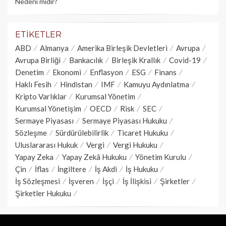
Nedeni midir?
ETIKETLER
ABD
Almanya
Amerika Birleşik Devletleri
Avrupa
Avrupa Birliği
Bankacılık
Birleşik Krallık
Covid-19
Denetim
Ekonomi
Enflasyon
ESG
Finans
Haklı Fesih
Hindistan
IMF
Kamuyu Aydınlatma
Kripto Varlıklar
Kurumsal Yönetim
Kurumsal Yönetişim
OECD
Risk
SEC
Sermaye Piyasası
Sermaye Piyasası Hukuku
Sözleşme
Sürdürülebilirlik
Ticaret Hukuku
Uluslararası Hukuk
Vergi
Vergi Hukuku
Yapay Zeka
Yapay Zekâ Hukuku
Yönetim Kurulu
Çin
İflas
İngiltere
İş Akdi
İş Hukuku
İş Sözleşmesi
İşveren
İşçi
İş İlişkisi
Şirketler
Şirketler Hukuku