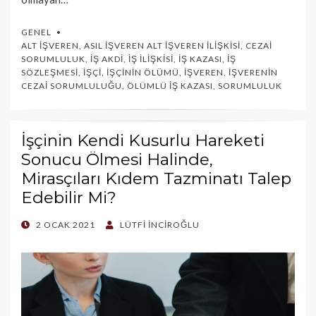
GENEL
ALT İŞVEREN
,
ASIL İŞVEREN ALT İŞVEREN İLIŞKISI
,
CEZAI
SORUMLULUK
,
İŞ AKDI
,
İŞ İLIŞKISI
,
İŞ KAZASI
,
İŞ
SÖZLEŞMESI
,
İŞÇI
,
İŞÇININ ÖLÜMÜ
,
İŞVEREN
,
İŞVERENIN
CEZAI SORUMLULUĞU
,
ÖLÜMLÜ İŞ KAZASI
,
SORUMLULUK
İşçinin Kendi Kusurlu Hareketi
Sonucu Ölmesi Halinde,
Mirasçıları Kıdem Tazminatı Talep
Edebilir Mi?
POSTED
2 OCAK 2021
LÜTFI İNCIROĞLU
ON