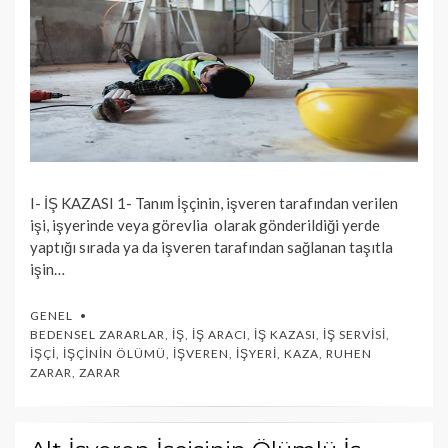
I- İŞ KAZASI 1- Tanım İşçinin, işveren tarafından verilen
işi, işyerinde veya görevlia olarak gönderildiği yerde
yaptığı sırada ya da işveren tarafından sağlanan taşıtla
işin…
GENEL
BEDENSEL ZARARLAR
,
İŞ
,
İŞ ARACI
,
İŞ KAZASI
,
İŞ SERVISI
,
İŞÇI
,
İŞÇININ ÖLÜMÜ
,
İŞVEREN
,
İŞYERI
,
KAZA
,
RUHEN
ZARAR
,
ZARAR