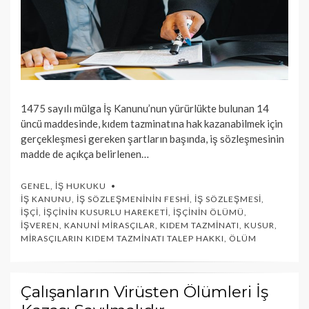
1475 sayılı mülga İş Kanunu’nun yürürlükte bulunan 14
üncü maddesinde, kıdem tazminatına hak kazanabilmek için
gerçekleşmesi gereken şartların başında, iş sözleşmesinin
madde de açıkça belirlenen…
GENEL
,
İŞ HUKUKU
İŞ KANUNU
,
İŞ SÖZLEŞMENININ FESHI
,
İŞ SÖZLEŞMESI
,
İŞÇI
,
İŞÇININ KUSURLU HAREKETI
,
İŞÇININ ÖLÜMÜ
,
İŞVEREN
,
KANUNI MIRASÇILAR
,
KIDEM TAZMINATI
,
KUSUR
,
MIRASÇILARIN KIDEM TAZMINATI TALEP HAKKI
,
ÖLÜM
Çalışanların Virüsten Ölümleri İş