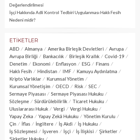
Değerlendirilmesi
İşçi Hakkında Adli Kontrol Tedbiri Uygulanması Haklı Fesih
Nedeni midir?
ETIKETLER
ABD
Almanya
Amerika Birleşik Devletleri
Avrupa
Avrupa Birliği
Bankacılık
Birleşik Krallık
Covid-19
Denetim
Ekonomi
Enflasyon
ESG
Finans
Haklı Fesih
Hindistan
IMF
Kamuyu Aydınlatma
Kripto Varlıklar
Kurumsal Yönetim
Kurumsal Yönetişim
OECD
Risk
SEC
Sermaye Piyasası
Sermaye Piyasası Hukuku
Sözleşme
Sürdürülebilirlik
Ticaret Hukuku
Uluslararası Hukuk
Vergi
Vergi Hukuku
Yapay Zeka
Yapay Zekâ Hukuku
Yönetim Kurulu
Çin
İflas
İngiltere
İş Akdi
İş Hukuku
İş Sözleşmesi
İşveren
İşçi
İş İlişkisi
Şirketler
Şirketler Hukuku