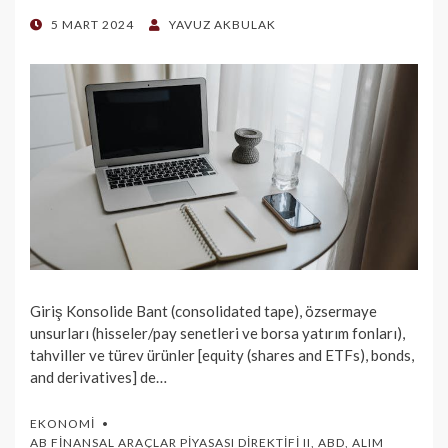
POSTED
5 MART 2024
YAVUZ AKBULAK
ON
Giriş Konsolide Bant (consolidated tape), özsermaye
unsurları (hisseler/pay senetleri ve borsa yatırım fonları),
tahviller ve türev ürünler [equity (shares and ETFs), bonds,
and derivatives] de…
EKONOMI
AB FINANSAL ARAÇLAR PIYASASI DIREKTIFI II
,
ABD
,
ALIM