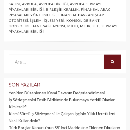
SATIM
,
AVRUPA
,
AVRUPA BIRLIĞI
,
AVRUPA SERMAYE
PIYASALARI BIRLIĞI
,
BIRLEŞIK KRALLIK
,
FINANSAL ARAÇ
PIYASALARI YÖNETMELIĞI
,
FINANSAL DAVRANIŞLAR
OTORITESI
,
İŞLEM
,
İŞLEM YERI
,
KONSOLIDE BANT
,
KONSOLIDE BANT SAĞLAYICISI
,
MIFID
,
MIFIR
,
SEC
,
SERMAYE
PIYASALARI BIRLIĞI
Ara:
ARA
SON YAZILAR
Yeniden Düzenlenen Kısmi Davanın Değerlendirilmesi
İş Sözleşmesini Fesih Bildiriminde Bulunmaya Yetkili Olanlar
Kimlerdir?
Kısmi Süreli İş Sözleşmesi İle Çalışan İşçinin Yıllık Üc­retli İzni
Nasıl Kullandırılır?
Türk Borçlar Kanunu’nun 55’ inci Maddesine Eklenen Fıkraların