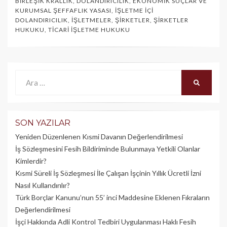
BIRLEŞIK KRALLIK
,
DOLANDIRICILIK
,
EKONOMIK SUÇLAR VE
KURUMSAL ŞEFFAFLIK YASASI
,
İŞLETME İÇI
DOLANDIRICILIK
,
İŞLETMELER
,
ŞIRKETLER
,
ŞIRKETLER
HUKUKU
,
TICARI İŞLETME HUKUKU
Ara:
ARA
SON YAZILAR
Yeniden Düzenlenen Kısmi Davanın Değerlendirilmesi
İş Sözleşmesini Fesih Bildiriminde Bulunmaya Yetkili Olanlar
Kimlerdir?
Kısmi Süreli İş Sözleşmesi İle Çalışan İşçinin Yıllık Üc­retli İzni
Nasıl Kullandırılır?
Türk Borçlar Kanunu’nun 55’ inci Maddesine Eklenen Fıkraların
Değerlendirilmesi
İşçi Hakkında Adli Kontrol Tedbiri Uygulanması Haklı Fesih