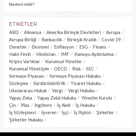
Nedeni midir?
ETIKETLER
ABD
Almanya
Amerika Birleşik Devletleri
Avrupa
Avrupa Birliği
Bankacılık
Birleşik Krallık
Covid-19
Denetim
Ekonomi
Enflasyon
ESG
Finans
Haklı Fesih
Hindistan
IMF
Kamuyu Aydınlatma
Kripto Varlıklar
Kurumsal Yönetim
Kurumsal Yönetişim
OECD
Risk
SEC
Sermaye Piyasası
Sermaye Piyasası Hukuku
Sözleşme
Sürdürülebilirlik
Ticaret Hukuku
Uluslararası Hukuk
Vergi
Vergi Hukuku
Yapay Zeka
Yapay Zekâ Hukuku
Yönetim Kurulu
Çin
İflas
İngiltere
İş Akdi
İş Hukuku
İş Sözleşmesi
İşveren
İşçi
İş İlişkisi
Şirketler
Şirketler Hukuku