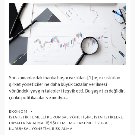
Son zamanlardaki banka başarısızlıkları,[1] aşırı risk alan
şirket yöneticilerine daha büyük cezalar verilmesi
yönündeki yaygın talepleri teşvik etti. Bu şaşırtıcı değildir,
çünkü politikacılar ve medya…
EKONOMI
İSTATISTIK TEMELLI KURUMSAL YÖNETIŞIM
,
İSTATISTIKLERE
DAYALI RISK ALMA
,
İŞ/İŞLETME MUHAKEMESI KURALI
,
KURUMSAL YÖNETIM
,
RISK ALMA