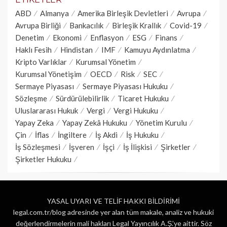
ABD
Almanya
Amerika Birleşik Devletleri
Avrupa
Avrupa Birliği
Bankacılık
Birleşik Krallık
Covid-19
Denetim
Ekonomi
Enflasyon
ESG
Finans
Haklı Fesih
Hindistan
IMF
Kamuyu Aydınlatma
Kripto Varlıklar
Kurumsal Yönetim
Kurumsal Yönetişim
OECD
Risk
SEC
Sermaye Piyasası
Sermaye Piyasası Hukuku
Sözleşme
Sürdürülebilirlik
Ticaret Hukuku
Uluslararası Hukuk
Vergi
Vergi Hukuku
Yapay Zeka
Yapay Zekâ Hukuku
Yönetim Kurulu
Çin
İflas
İngiltere
İş Akdi
İş Hukuku
İş Sözleşmesi
İşveren
İşçi
İş İlişkisi
Şirketler
Şirketler Hukuku
YASAL UYARI VE TELİF HAKKI BİLDİRİMİ
legal.com.tr/blog adresinde yer alan tüm makale, analiz ve hukuki
değerlendirmelerin mali hakları Legal Yayıncılık A.Ş.’ye aittir. Söz