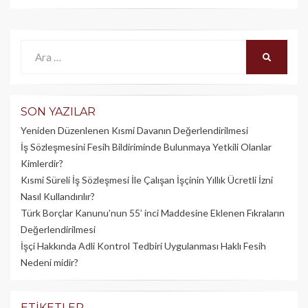
Ara:
ARA
SON YAZILAR
Yeniden Düzenlenen Kısmi Davanın Değerlendirilmesi
İş Sözleşmesini Fesih Bildiriminde Bulunmaya Yetkili Olanlar
Kimlerdir?
Kısmi Süreli İş Sözleşmesi İle Çalışan İşçinin Yıllık Üc­retli İzni
Nasıl Kullandırılır?
Türk Borçlar Kanunu’nun 55’ inci Maddesine Eklenen Fıkraların
Değerlendirilmesi
İşçi Hakkında Adli Kontrol Tedbiri Uygulanması Haklı Fesih
Nedeni midir?
ETIKETLER