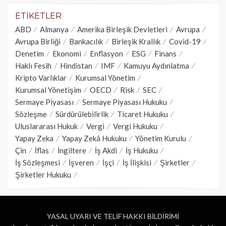
ETIKETLER
ABD
Almanya
Amerika Birleşik Devletleri
Avrupa
Avrupa Birliği
Bankacılık
Birleşik Krallık
Covid-19
Denetim
Ekonomi
Enflasyon
ESG
Finans
Haklı Fesih
Hindistan
IMF
Kamuyu Aydınlatma
Kripto Varlıklar
Kurumsal Yönetim
Kurumsal Yönetişim
OECD
Risk
SEC
Sermaye Piyasası
Sermaye Piyasası Hukuku
Sözleşme
Sürdürülebilirlik
Ticaret Hukuku
Uluslararası Hukuk
Vergi
Vergi Hukuku
Yapay Zeka
Yapay Zekâ Hukuku
Yönetim Kurulu
Çin
İflas
İngiltere
İş Akdi
İş Hukuku
İş Sözleşmesi
İşveren
İşçi
İş İlişkisi
Şirketler
Şirketler Hukuku
YASAL UYARI VE TELİF HAKKI BİLDİRİMİ