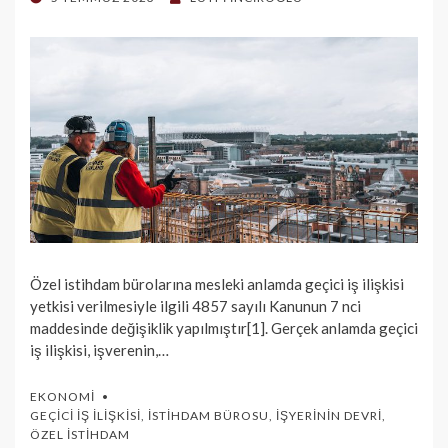
ON
Özel istihdam bürolarına mesleki anlamda geçici iş iliş­kisi
yetkisi verilmesiyle ilgili 4857 sayılı Kanunun 7 nci
maddesinde değişik­lik yapılmıştır[1]. Gerçek anlamda geçici
iş ilişkisi, işverenin,…
EKONOMI
GEÇICI İŞ İLIŞKISI
,
İSTIHDAM BÜROSU
,
İŞYERININ DEVRI
,
ÖZEL İSTIHDAM