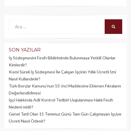
Ara:
ARA
SON YAZILAR
İş Sözleşmesini Fesih Bildiriminde Bulunmaya Yetkili Olanlar
Kimlerdir?
Kısmi Süreli İş Sözleşmesi İle Çalışan İşçinin Yıllık Üc­retli İzni
Nasıl Kullandırılır?
Türk Borçlar Kanunu’nun 55’ inci Maddesine Eklenen Fıkraların
Değerlendirilmesi
İşçi Hakkında Adli Kontrol Tedbiri Uygulanması Haklı Fesih
Nedeni midir?
Genel Tatil Olan 15 Temmuz Günü Tam Gün Çalışmayan İşçiye
Ücreti Nasıl Ödenir?