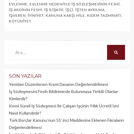
EVLENME
,
EVLENME NEDENIYLE İŞ SÖZLEŞMESININ FESHI
,
İŞ AKDININ FESHI
,
İŞ İLIŞKISI
,
İŞÇI
,
İŞTEN AYRILMA
,
İŞVEREN
,
İYINIYET
,
KANUNA KARŞI HILE
,
KIDEM TAZMINATI
,
KÖTÜNIYET
Ara:
ARA
SON YAZILAR
Yeniden Düzenlenen Kısmi Davanın Değerlendirilmesi
İş Sözleşmesini Fesih Bildiriminde Bulunmaya Yetkili Olanlar
Kimlerdir?
Kısmi Süreli İş Sözleşmesi İle Çalışan İşçinin Yıllık Üc­retli İzni
Nasıl Kullandırılır?
Türk Borçlar Kanunu’nun 55’ inci Maddesine Eklenen Fıkraların
Değerlendirilmesi