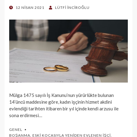
POSTED
12 NISAN 2021
LÜTFI İNCIROĞLU
ON
Mülga 1475 sayılı İş Kanunu’nun yürürlükte bulunan
14’üncü maddesine göre, kadın işçinin hizmet akdini
evlendiği tarihten itibaren bir yıl içinde kendi arzusu ile
sona erdirmesi…
GENEL
BOŞANMA
,
ESKI KOCASIYLA YENIDEN EVLENEN İŞÇI
,