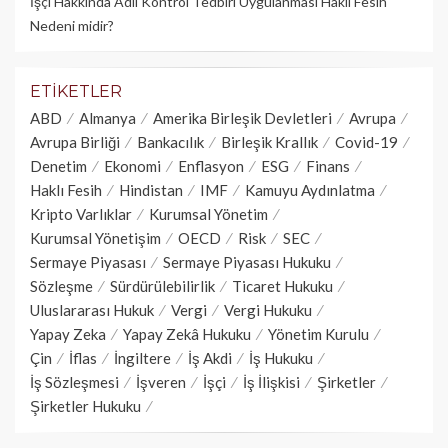
İşçi Hakkında Adli Kontrol Tedbiri Uygulanması Haklı Fesih
Nedeni midir?
ETIKETLER
ABD
Almanya
Amerika Birleşik Devletleri
Avrupa
Avrupa Birliği
Bankacılık
Birleşik Krallık
Covid-19
Denetim
Ekonomi
Enflasyon
ESG
Finans
Haklı Fesih
Hindistan
IMF
Kamuyu Aydınlatma
Kripto Varlıklar
Kurumsal Yönetim
Kurumsal Yönetişim
OECD
Risk
SEC
Sermaye Piyasası
Sermaye Piyasası Hukuku
Sözleşme
Sürdürülebilirlik
Ticaret Hukuku
Uluslararası Hukuk
Vergi
Vergi Hukuku
Yapay Zeka
Yapay Zekâ Hukuku
Yönetim Kurulu
Çin
İflas
İngiltere
İş Akdi
İş Hukuku
İş Sözleşmesi
İşveren
İşçi
İş İlişkisi
Şirketler
Şirketler Hukuku