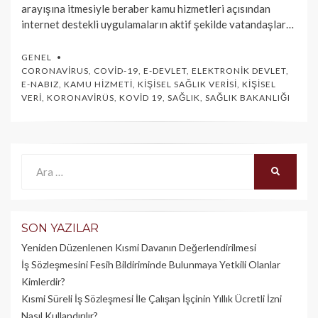
arayışına itmesiyle beraber kamu hizmetleri açısından
internet destekli uygulamaların aktif şekilde vatandaşlar…
GENEL
CORONAVIRUS
,
COVID-19
,
E-DEVLET
,
ELEKTRONIK DEVLET
,
E-NABIZ
,
KAMU HIZMETI
,
KIŞISEL SAĞLIK VERISI
,
KIŞISEL
VERI
,
KORONAVIRÜS
,
KOVID 19
,
SAĞLIK
,
SAĞLIK BAKANLIĞI
Ara:
ARA
SON YAZILAR
Yeniden Düzenlenen Kısmi Davanın Değerlendirilmesi
İş Sözleşmesini Fesih Bildiriminde Bulunmaya Yetkili Olanlar
Kimlerdir?
Kısmi Süreli İş Sözleşmesi İle Çalışan İşçinin Yıllık Üc­retli İzni
Nasıl Kullandırılır?