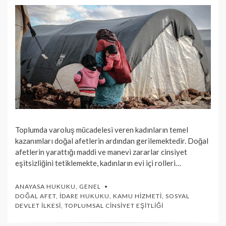
Toplumda varoluş mücadelesi veren kadınların temel
kazanımları doğal afetlerin ardından gerilemektedir. Doğal
afetlerin yarattığı maddi ve manevi zararlar cinsiyet
eşitsizliğini tetiklemekte, kadınların evi içi rolleri…
ANAYASA HUKUKU
,
GENEL
DOĞAL AFET
,
İDARE HUKUKU
,
KAMU HIZMETI
,
SOSYAL
DEVLET İLKESI
,
TOPLUMSAL CINSIYET EŞITLIĞI