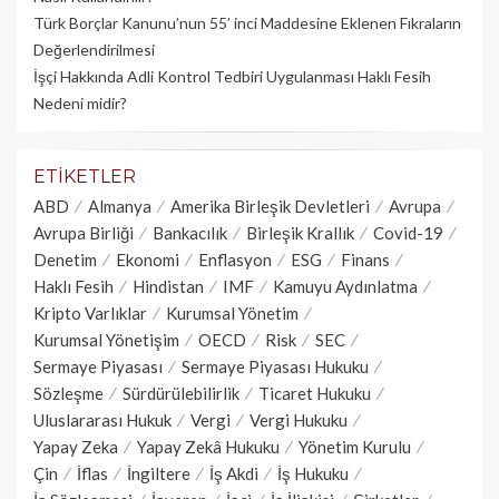
Türk Borçlar Kanunu’nun 55’ inci Maddesine Eklenen Fıkraların
Değerlendirilmesi
İşçi Hakkında Adli Kontrol Tedbiri Uygulanması Haklı Fesih
Nedeni midir?
ETIKETLER
ABD
Almanya
Amerika Birleşik Devletleri
Avrupa
Avrupa Birliği
Bankacılık
Birleşik Krallık
Covid-19
Denetim
Ekonomi
Enflasyon
ESG
Finans
Haklı Fesih
Hindistan
IMF
Kamuyu Aydınlatma
Kripto Varlıklar
Kurumsal Yönetim
Kurumsal Yönetişim
OECD
Risk
SEC
Sermaye Piyasası
Sermaye Piyasası Hukuku
Sözleşme
Sürdürülebilirlik
Ticaret Hukuku
Uluslararası Hukuk
Vergi
Vergi Hukuku
Yapay Zeka
Yapay Zekâ Hukuku
Yönetim Kurulu
Çin
İflas
İngiltere
İş Akdi
İş Hukuku