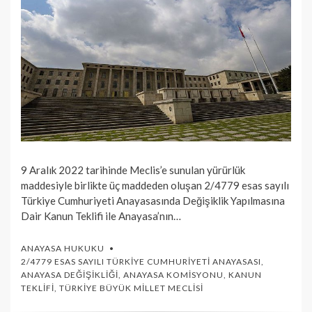
9 Aralık 2022 tarihinde Meclis’e sunulan yürürlük
maddesiyle birlikte üç maddeden oluşan 2/4779 esas sayılı
Türkiye Cumhuriyeti Anayasasında Değişiklik Yapılmasına
Dair Kanun Teklifi ile Anayasa’nın…
ANAYASA HUKUKU
2/4779 ESAS SAYILI TÜRKIYE CUMHURIYETI ANAYASASI
,
ANAYASA DEĞIŞIKLIĞI
,
ANAYASA KOMISYONU
,
KANUN
TEKLIFI
,
TÜRKIYE BÜYÜK MILLET MECLISI