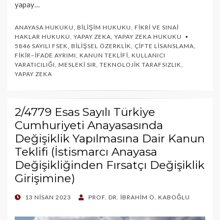
yapay…
ANAYASA HUKUKU
,
BILIŞIM HUKUKU
,
FIKRI VE SINAI
HAKLAR HUKUKU
,
YAPAY ZEKA
,
YAPAY ZEKA HUKUKU
5846 SAYILI FSEK
,
BILIŞSEL ÖZERKLIK
,
ÇIFTE LISANSLAMA
,
FIKIR–İFADE AYRIMI
,
KANUN TEKLIFI
,
KULLANICI
YARATICILIĞI
,
MESLEKI SIR
,
TEKNOLOJIK TARAFSIZLIK
,
YAPAY ZEKA
2/4779 Esas Sayılı Türkiye
Cumhuriyeti Anayasasında
Değişiklik Yapılmasına Dair Kanun
Teklifi (İstismarcı Anayasa
Değişikliğinden Fırsatçı Değişiklik
Girişimine)
POSTED
13 NISAN 2023
PROF. DR. İBRAHIM Ö. KABOĞLU
ON