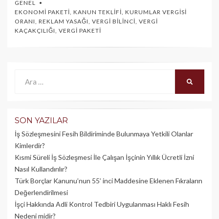
GENEL
EKONOMI PAKETI
,
KANUN TEKLIFI
,
KURUMLAR VERGISI
ORANI
,
REKLAM YASAĞI
,
VERGI BILINCI
,
VERGI
KAÇAKÇILIĞI
,
VERGI PAKETI
Ara:
ARA
SON YAZILAR
İş Sözleşmesini Fesih Bildiriminde Bulunmaya Yetkili Olanlar
Kimlerdir?
Kısmi Süreli İş Sözleşmesi İle Çalışan İşçinin Yıllık Üc­retli İzni
Nasıl Kullandırılır?
Türk Borçlar Kanunu’nun 55’ inci Maddesine Eklenen Fıkraların
Değerlendirilmesi
İşçi Hakkında Adli Kontrol Tedbiri Uygulanması Haklı Fesih
Nedeni midir?