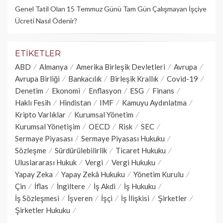
Genel Tatil Olan 15 Temmuz Günü Tam Gün Çalışmayan İşçiye
Ücreti Nasıl Ödenir?
ETIKETLER
ABD
Almanya
Amerika Birleşik Devletleri
Avrupa
Avrupa Birliği
Bankacılık
Birleşik Krallık
Covid-19
Denetim
Ekonomi
Enflasyon
ESG
Finans
Haklı Fesih
Hindistan
IMF
Kamuyu Aydınlatma
Kripto Varlıklar
Kurumsal Yönetim
Kurumsal Yönetişim
OECD
Risk
SEC
Sermaye Piyasası
Sermaye Piyasası Hukuku
Sözleşme
Sürdürülebilirlik
Ticaret Hukuku
Uluslararası Hukuk
Vergi
Vergi Hukuku
Yapay Zeka
Yapay Zekâ Hukuku
Yönetim Kurulu
Çin
İflas
İngiltere
İş Akdi
İş Hukuku
İş Sözleşmesi
İşveren
İşçi
İş İlişkisi
Şirketler
Şirketler Hukuku