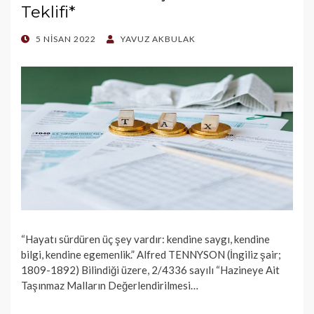
Teklifi*
POSTED
5 NISAN 2022
YAVUZ AKBULAK
ON
“Hayatı sürdüren üç şey vardır: kendine saygı, kendine
bilgi, kendine egemenlik.” Alfred TENNYSON (İngiliz şair;
1809-1892) Bilindiği üzere, 2/4336 sayılı “Hazineye Ait
Taşınmaz Malların Değerlendirilmesi…