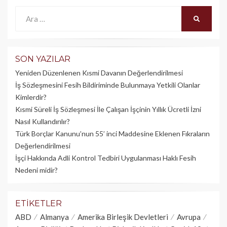
Ara:
ARA
SON YAZILAR
Yeniden Düzenlenen Kısmi Davanın Değerlendirilmesi
İş Sözleşmesini Fesih Bildiriminde Bulunmaya Yetkili Olanlar
Kimlerdir?
Kısmi Süreli İş Sözleşmesi İle Çalışan İşçinin Yıllık Üc­retli İzni
Nasıl Kullandırılır?
Türk Borçlar Kanunu’nun 55’ inci Maddesine Eklenen Fıkraların
Değerlendirilmesi
İşçi Hakkında Adli Kontrol Tedbiri Uygulanması Haklı Fesih
Nedeni midir?
ETIKETLER
ABD
Almanya
Amerika Birleşik Devletleri
Avrupa