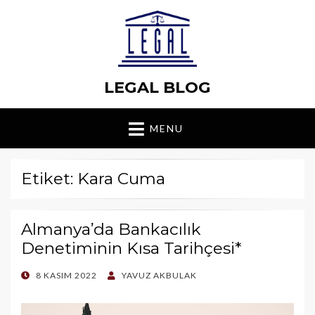
LEGAL BLOG
MENU
Etiket: Kara Cuma
Almanya’da Bankacılık
Denetiminin Kısa Tarihçesi*
POSTED
8 KASIM 2022
YAVUZ AKBULAK
ON