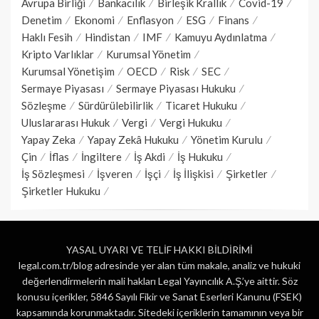
Avrupa Birliği
Bankacılık
Birleşik Krallık
Covid-19
Denetim
Ekonomi
Enflasyon
ESG
Finans
Haklı Fesih
Hindistan
IMF
Kamuyu Aydınlatma
Kripto Varlıklar
Kurumsal Yönetim
Kurumsal Yönetişim
OECD
Risk
SEC
Sermaye Piyasası
Sermaye Piyasası Hukuku
Sözleşme
Sürdürülebilirlik
Ticaret Hukuku
Uluslararası Hukuk
Vergi
Vergi Hukuku
Yapay Zeka
Yapay Zekâ Hukuku
Yönetim Kurulu
Çin
İflas
İngiltere
İş Akdi
İş Hukuku
İş Sözleşmesi
İşveren
İşçi
İş İlişkisi
Şirketler
Şirketler Hukuku
YASAL UYARI VE TELİF HAKKI BİLDİRİMİ
legal.com.tr/blog adresinde yer alan tüm makale, analiz ve hukuki
değerlendirmelerin mali hakları Legal Yayıncılık A.Ş.’ye aittir. Söz
konusu içerikler, 5846 Sayılı Fikir ve Sanat Eserleri Kanunu (FSEK)
kapsamında korunmaktadır. Sitedeki içeriklerin tamamının veya bir