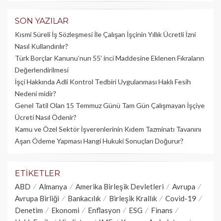
SON YAZILAR
Kısmi Süreli İş Sözleşmesi İle Çalışan İşçinin Yıllık Üc­retli İzni
Nasıl Kullandırılır?
Türk Borçlar Kanunu’nun 55’ inci Maddesine Eklenen Fıkraların
Değerlendirilmesi
İşçi Hakkında Adli Kontrol Tedbiri Uygulanması Haklı Fesih
Nedeni midir?
Genel Tatil Olan 15 Temmuz Günü Tam Gün Çalışmayan İşçiye
Ücreti Nasıl Ödenir?
Kamu ve Özel Sektör İşverenlerinin Kıdem Tazminatı Tavanını
Aşan Ödeme Yapması Hangi Hukuki Sonuçları Doğurur?
ETIKETLER
ABD
Almanya
Amerika Birleşik Devletleri
Avrupa
Avrupa Birliği
Bankacılık
Birleşik Krallık
Covid-19
Denetim
Ekonomi
Enflasyon
ESG
Finans