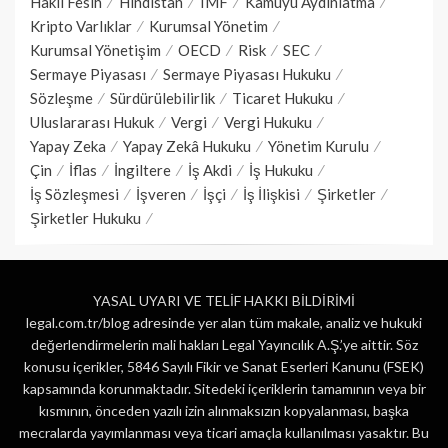
Haklı Fesih
Hindistan
IMF
Kamuyu Aydınlatma
Kripto Varlıklar
Kurumsal Yönetim
Kurumsal Yönetişim
OECD
Risk
SEC
Sermaye Piyasası
Sermaye Piyasası Hukuku
Sözleşme
Sürdürülebilirlik
Ticaret Hukuku
Uluslararası Hukuk
Vergi
Vergi Hukuku
Yapay Zeka
Yapay Zekâ Hukuku
Yönetim Kurulu
Çin
İflas
İngiltere
İş Akdi
İş Hukuku
İş Sözleşmesi
İşveren
İşçi
İş İlişkisi
Şirketler
Şirketler Hukuku
YASAL UYARI VE TELİF HAKKI BİLDİRİMİ
legal.com.tr/blog adresinde yer alan tüm makale, analiz ve hukuki
değerlendirmelerin mali hakları Legal Yayıncılık A.Ş.’ye aittir. Söz
konusu içerikler, 5846 Sayılı Fikir ve Sanat Eserleri Kanunu (FSEK)
kapsamında korunmaktadır. Sitedeki içeriklerin tamamının veya bir
kısmının, önceden yazılı izin alınmaksızın kopyalanması, başka
mecralarda yayımlanması veya ticari amaçla kullanılması yasaktır. Bu