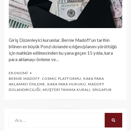
Giriş Düzenleyici kurumlar, Bernie Madoff’un tarihin
bilinen en büyük Ponzi dolandırıcılığını/planını yürüttüğü
için mahkûm edilmesinden bu yana geçen 15 yılda, kara
para aklamayı önleme ve…
EKONOMI
BERNIE MADOFF
,
COSMIC PLATFORMU
,
KARA PARA
AKLAMAYI ÖNLEME
,
KARA PARA HUKUKU
,
MADOFF
DOLANDIRICILIĞI
,
MÜŞTERI TANIMA KURALI
,
SINGAPUR
Ara:
ARA