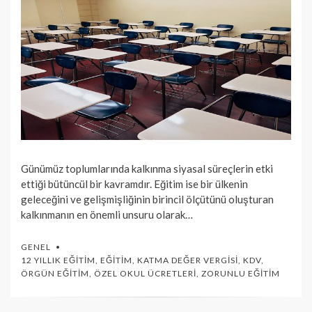
Günümüz toplumlarında kalkınma siyasal süreçlerin etki
ettiği bütüncül bir kavramdır. Eğitim ise bir ülkenin
geleceğini ve gelişmişliğinin birincil ölçütünü oluşturan
kalkınmanın en önemli unsuru olarak…
GENEL
12 YILLIK EĞITIM
,
EĞITIM
,
KATMA DEĞER VERGISI
,
KDV
,
ÖRGÜN EĞITIM
,
ÖZEL OKUL ÜCRETLERI
,
ZORUNLU EĞITIM