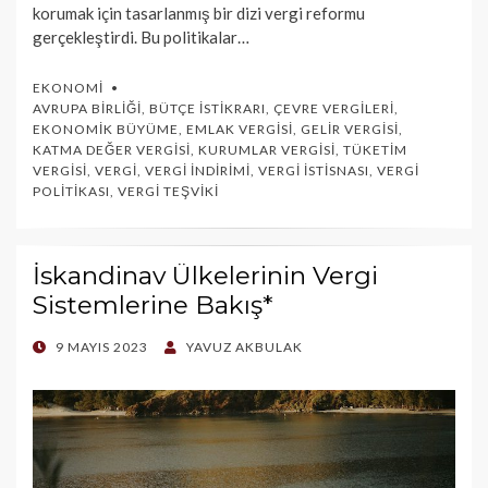
korumak için tasarlanmış bir dizi vergi reformu
gerçekleştirdi. Bu politikalar…
EKONOMI
AVRUPA BIRLIĞI
,
BÜTÇE İSTIKRARI
,
ÇEVRE VERGILERI
,
EKONOMIK BÜYÜME
,
EMLAK VERGISI
,
GELIR VERGISI
,
KATMA DEĞER VERGISI
,
KURUMLAR VERGISI
,
TÜKETIM
VERGISI
,
VERGI
,
VERGI İNDIRIMI
,
VERGI İSTISNASI
,
VERGI
POLITIKASI
,
VERGI TEŞVIKI
İskandinav Ülkelerinin Vergi
Sistemlerine Bakış*
POSTED
9 MAYIS 2023
YAVUZ AKBULAK
ON