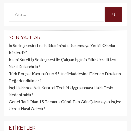
Ara:
ARA
SON YAZILAR
İş Sözleşmesini Fesih Bildiriminde Bulunmaya Yetkili Olanlar
Kimlerdir?
Kısmi Süreli İş Sözleşmesi İle Çalışan İşçinin Yıllık Üc­retli İzni
Nasıl Kullandırılır?
Türk Borçlar Kanunu’nun 55’ inci Maddesine Eklenen Fıkraların
Değerlendirilmesi
İşçi Hakkında Adli Kontrol Tedbiri Uygulanması Haklı Fesih
Nedeni midir?
Genel Tatil Olan 15 Temmuz Günü Tam Gün Çalışmayan İşçiye
Ücreti Nasıl Ödenir?
ETIKETLER