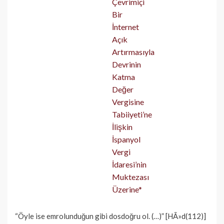
“Öyle ise emrolunduğun gibi dosdoğru ol. (…)” [HÃ»d(112)]