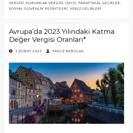
VERGISI
,
KURUMLAR VERGISI
,
OECD
,
PARAFISKAL GELIRLER
,
SOSYAL GÜVENLIK KESINTILERI
,
VERGI GELIRLERI
Avrupa’da 2023 Yılındaki Katma
Değer Vergisi Oranları*
POSTED
1 ŞUBAT 2023
YAVUZ AKBULAK
ON