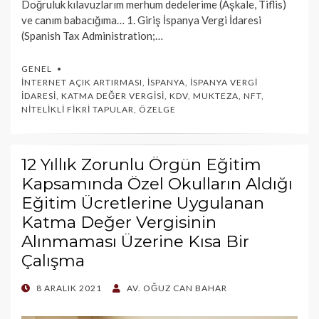
Doğruluk kılavuzlarım merhum dedelerime (Aşkale, Tiflis)
ve canım babacığıma… 1. Giriş İspanya Vergi İdaresi
(Spanish Tax Administration;…
GENEL
İNTERNET AÇIK ARTIRMASI
,
İSPANYA
,
İSPANYA VERGI
İDARESI
,
KATMA DEĞER VERGISI
,
KDV
,
MUKTEZA
,
NFT
,
NITELIKLI FIKRI TAPULAR
,
ÖZELGE
12 Yıllık Zorunlu Örgün Eğitim
Kapsamında Özel Okulların Aldığı
Eğitim Ücretlerine Uygulanan
Katma Değer Vergisinin
Alınmaması Üzerine Kısa Bir
Çalışma
POSTED
8 ARALIK 2021
AV. OĞUZ CAN BAHAR
ON