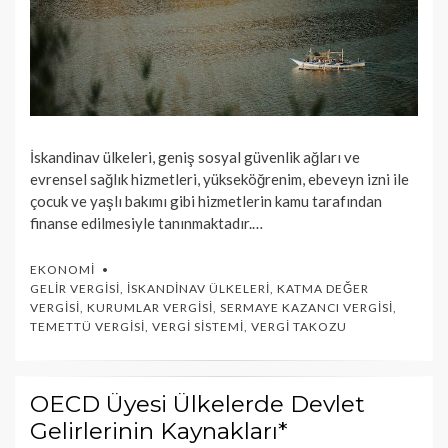
İskandinav ülkeleri, geniş sosyal güvenlik ağları ve
evrensel sağlık hizmetleri, yükseköğrenim, ebeveyn izni ile
çocuk ve yaşlı bakımı gibi hizmetlerin kamu tarafından
finanse edilmesiyle tanınmaktadır.…
EKONOMI
GELIR VERGISI
,
İSKANDINAV ÜLKELERI
,
KATMA DEĞER
VERGISI
,
KURUMLAR VERGISI
,
SERMAYE KAZANCI VERGISI
,
TEMETTÜ VERGISI
,
VERGI SISTEMI
,
VERGI TAKOZU
OECD Üyesi Ülkelerde Devlet
Gelirlerinin Kaynakları*