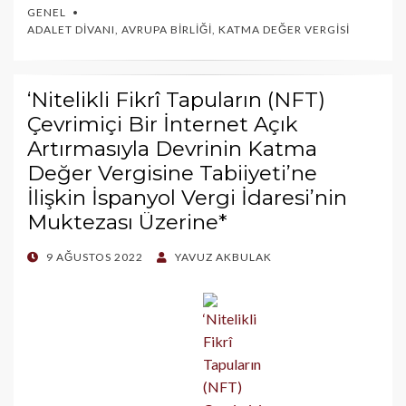
GENEL
ADALET DIVANI
,
AVRUPA BIRLIĞI
,
KATMA DEĞER VERGISI
‘Nitelikli Fikrî Tapuların (NFT)
Çevrimiçi Bir İnternet Açık
Artırmasıyla Devrinin Katma
Değer Vergisine Tabiiyeti’ne
İlişkin İspanyol Vergi İdaresi’nin
Muktezası Üzerine*
POSTED
9 AĞUSTOS 2022
YAVUZ AKBULAK
ON