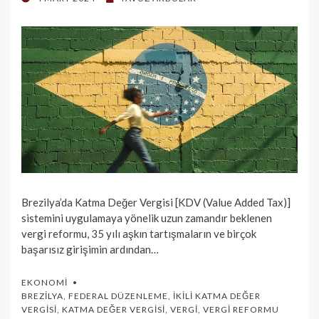
ON
Brezilya’da Katma Değer Vergisi [KDV (Value Added Tax)]
sistemini uygulamaya yönelik uzun zamandır beklenen
vergi reformu, 35 yılı aşkın tartışmaların ve birçok
başarısız girişimin ardından…
EKONOMI
BREZILYA
,
FEDERAL DÜZENLEME
,
İKILI KATMA DEĞER
VERGISI
,
KATMA DEĞER VERGISI
,
VERGI
,
VERGI REFORMU