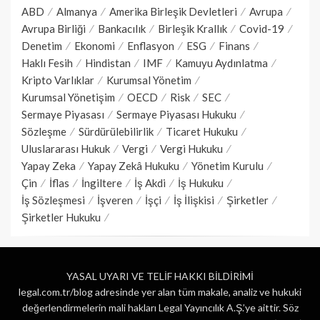
ABD
Almanya
Amerika Birleşik Devletleri
Avrupa
Avrupa Birliği
Bankacılık
Birleşik Krallık
Covid-19
Denetim
Ekonomi
Enflasyon
ESG
Finans
Haklı Fesih
Hindistan
IMF
Kamuyu Aydınlatma
Kripto Varlıklar
Kurumsal Yönetim
Kurumsal Yönetişim
OECD
Risk
SEC
Sermaye Piyasası
Sermaye Piyasası Hukuku
Sözleşme
Sürdürülebilirlik
Ticaret Hukuku
Uluslararası Hukuk
Vergi
Vergi Hukuku
Yapay Zeka
Yapay Zekâ Hukuku
Yönetim Kurulu
Çin
İflas
İngiltere
İş Akdi
İş Hukuku
İş Sözleşmesi
İşveren
İşçi
İş İlişkisi
Şirketler
Şirketler Hukuku
YASAL UYARI VE TELİF HAKKI BİLDİRİMİ
legal.com.tr/blog adresinde yer alan tüm makale, analiz ve hukuki
değerlendirmelerin mali hakları Legal Yayıncılık A.Ş.’ye aittir. Söz