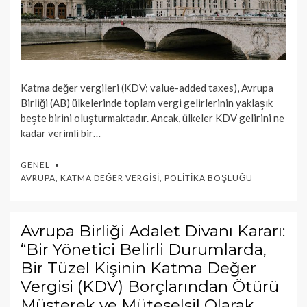
Katma değer vergileri (KDV; value-added taxes), Avrupa
Birliği (AB) ülkelerinde toplam vergi gelirlerinin yaklaşık
beşte birini oluşturmaktadır. Ancak, ülkeler KDV gelirini ne
kadar verimli bir…
GENEL
AVRUPA
,
KATMA DEĞER VERGISI
,
POLITIKA BOŞLUĞU
Avrupa Birliği Adalet Divanı Kararı:
“Bir Yönetici Belirli Durumlarda,
Bir Tüzel Kişinin Katma Değer
Vergisi (KDV) Borçlarından Ötürü
Müşterek ve Müteselsil Olarak