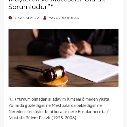
Sorumludur”*
POSTED
7 KASIM 2022
YAVUZ AKBULAK
ON
“(…) Yurdum olmadan sıladayım Kimsem ölmeden yasta
Yollarda gözlediğim ne Mektuplarda beklediğim ne
Nereden sürmüşler beni buralar nere Buralar nere (…)”
Mustafa Bülent Ecevit (1925-2006)…