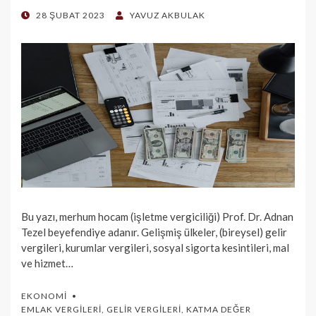
POSTED
28 ŞUBAT 2023
YAVUZ AKBULAK
ON
Bu yazı, merhum hocam (işletme vergiciliği) Prof. Dr. Adnan
Tezel beyefendiye adanır. Gelişmiş ülkeler, (bireysel) gelir
vergileri, kurumlar vergileri, sosyal sigorta kesintileri, mal
ve hizmet…
EKONOMI
EMLAK VERGILERI
,
GELIR VERGILERI
,
KATMA DEĞER