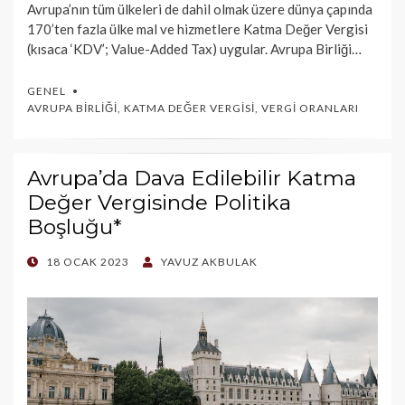
Avrupa’nın tüm ülkeleri de dahil olmak üzere dünya çapında
170’ten fazla ülke mal ve hizmetlere Katma Değer Vergisi
(kısaca ‘KDV’; Value-Added Tax) uygular. Avrupa Birliği…
GENEL
AVRUPA BIRLIĞI
,
KATMA DEĞER VERGISI
,
VERGI ORANLARI
Avrupa’da Dava Edilebilir Katma
Değer Vergisinde Politika
Boşluğu*
POSTED
18 OCAK 2023
YAVUZ AKBULAK
ON